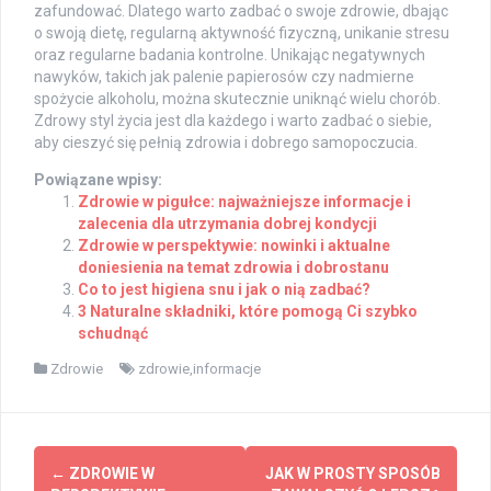
zafundować. Dlatego warto zadbać o swoje zdrowie, dbając
o swoją dietę, regularną aktywność fizyczną, unikanie stresu
oraz regularne badania kontrolne. Unikając negatywnych
nawyków, takich jak palenie papierosów czy nadmierne
spożycie alkoholu, można skutecznie uniknąć wielu chorób.
Zdrowy styl życia jest dla każdego i warto zadbać o siebie,
aby cieszyć się pełnią zdrowia i dobrego samopoczucia.
Powiązane wpisy:
Zdrowie w pigułce: najważniejsze informacje i
zalecenia dla utrzymania dobrej kondycji
Zdrowie w perspektywie: nowinki i aktualne
doniesienia na temat zdrowia i dobrostanu
Co to jest higiena snu i jak o nią zadbać?
3 Naturalne składniki, które pomogą Ci szybko
schudnąć
Zdrowie
zdrowie,informacje
Post
←
ZDROWIE W
JAK W PROSTY SPOSÓB