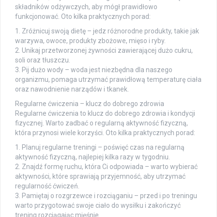
składników odżywczych, aby mógł prawidłowo
funkcjonować. Oto kilka praktycznych porad:
1. Zróżnicuj swoją dietę – jedz różnorodne produkty, takie jak
warzywa, owoce, produkty zbożowe, mięso i ryby.
2. Unikaj przetworzonej żywności zawierającej dużo cukru,
soli oraz tłuszczu.
3. Pij dużo wody – woda jest niezbędna dla naszego
organizmu, pomaga utrzymać prawidłową temperaturę ciała
oraz nawodnienie narządów i tkanek.
Regularne ćwiczenia – klucz do dobrego zdrowia
Regularne ćwiczenia to klucz do dobrego zdrowia i kondycji
fizycznej. Warto zadbać o regularną aktywność fizyczną,
która przynosi wiele korzyści. Oto kilka praktycznych porad:
1. Planuj regularne treningi – poświęć czas na regularną
aktywność fizyczną, najlepiej kilka razy w tygodniu.
2. Znajdź formę ruchu, która Ci odpowiada – warto wybierać
aktywności, które sprawiają przyjemność, aby utrzymać
regularność ćwiczeń.
3. Pamiętaj o rozgrzewce i rozciąganiu – przed i po treningu
warto przygotować swoje ciało do wysiłku i zakończyć
trening rozciągając mięśnie.