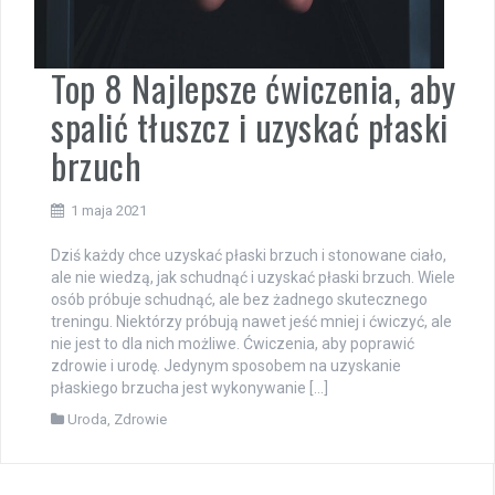
Top 8 Najlepsze ćwiczenia, aby
spalić tłuszcz i uzyskać płaski
brzuch
1 maja 2021
Dziś każdy chce uzyskać płaski brzuch i stonowane ciało,
ale nie wiedzą, jak schudnąć i uzyskać płaski brzuch. Wiele
osób próbuje schudnąć, ale bez żadnego skutecznego
treningu. Niektórzy próbują nawet jeść mniej i ćwiczyć, ale
nie jest to dla nich możliwe. Ćwiczenia, aby poprawić
zdrowie i urodę. Jedynym sposobem na uzyskanie
płaskiego brzucha jest wykonywanie […]
Uroda
,
Zdrowie