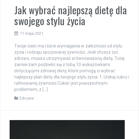
Jak wybrać najlepszą dietę dla
swojego stylu życia
11 maja 2021
Twoje ciało ma różne wymagania w zależności od stylu
życia i rodzaju spożywanej żywności. Jeśli chcesz żyć
zdrowo, musisz utrzymywać zrównoważoną dietę. Tutaj
zamierzam podzielić się z tobą 10 wskazówkami
dotyczącymi zdrowej diety, które pomogą ci wybrać
najlepszy plan diety dla twojego stylu życia. 1. Unikaj cukru i
rafinowanej żywności Cukier jest powszechnym
problemem, z […]
Zdrowie