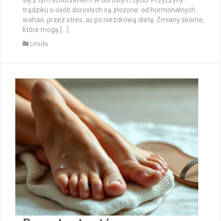
trądziku u osób dorosłych są złożone: od hormonalnych
wahań, przez stres, aż po niezdrową dietę. Zmiany skórne,
które mogą […]
Uroda