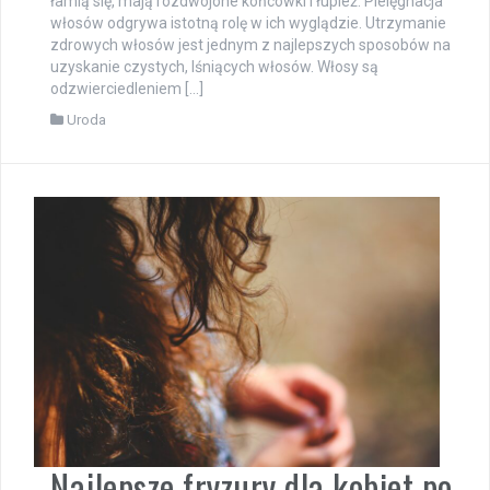
łamią się, mają rozdwojone końcówki i łupież. Pielęgnacja
włosów odgrywa istotną rolę w ich wyglądzie. Utrzymanie
zdrowych włosów jest jednym z najlepszych sposobów na
uzyskanie czystych, lśniących włosów. Włosy są
odzwierciedleniem […]
Uroda
Najlepsze fryzury dla kobiet po