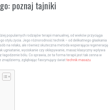
o: poznaj tajniki
dziej popularnych rodzajów terapii manualnej, od wieków przyciąga
o stylu życia. Jego różnorodność technik – od delikatnego głaskania
posób na relaks, ale również skuteczna metoda wspierająca regenerację
ak ugniatanie, wyciskanie czy oklepywanie, masaż klasyczny wpływa
łagodzenie bólu. Co sprawia, że ta forma terapii jest tak cenna w
e znajdziemy, zgłębiając fascynujący świat
technik masażu