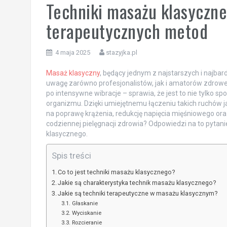
Techniki masażu klasyczneg
terapeutycznych metod
4 maja 2025
stazyjka.pl
Masaż klasyczny
, będący jednym z najstarszych i najbar
uwagę zarówno profesjonalistów, jak i amatorów zdroweg
po intensywne wibracje – sprawia, że jest to nie tylko s
organizmu. Dzięki umiejętnemu łączeniu takich ruchów j
na poprawę krążenia, redukcję napięcia mięśniowego oraz 
codziennej pielęgnacji zdrowia? Odpowiedzi na to pytani
klasycznego.
Spis treści
Co to jest techniki masażu klasycznego?
Jakie są charakterystyka technik masażu klasycznego?
Jakie są techniki terapeutyczne w masażu klasycznym?
Głaskanie
Wyciskanie
Rozcieranie