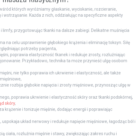
śród których wyróżniamy głaskanie, wyciskanie, rozcieranie,
 i wstrząsanie. Każda z nich, oddziałując na specyficzne aspekty
i limfy, przygotowując tkanki na dalsze zabiegi. Delikatne muśnięcia
a na celu usprawnienie głębokiego krążenia i eliminację toksyn. Siłę
ględniając potrzeby pacjenta,
ęśni, poprawia elastyczność tkanek i redukuje zrosty, rozluźniając
kcjonowanie. Przykładowo, technika ta może przynieść ulgę osobom
ięśni, nie tylko poprawia ich ukrwienie i elastyczność, ale także
 mięśniowe,
nie rozbija głębokie napięcia i zrosty mięśniowe, przynosząc ulgę w
ego, poprawia ukrwienie i elastyczność skóry oraz tkanki podskórnej,
ąd skóry
,
 krążenie i tonizuje mięśnie, dodając energii i poprawiając
, uspokaja układ nerwowy i redukuje napięcie mięśniowe, łagodząc ból i
ą ciała, rozluźnia mięśnie i stawy, zwiększając zakres ruchu i