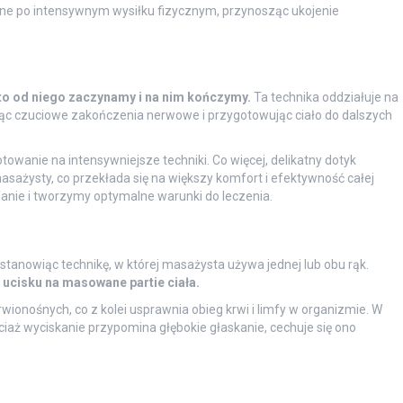
ne po intensywnym wysiłku fizycznym, przynosząc ukojenie
o od niego zaczynamy i na nim kończymy.
Ta technika oddziałuje na
jąc czuciowe zakończenia nerwowe i przygotowując ciało do dalszych
towanie na intensywniejsze techniki. Co więcej, delikatny dotyk
sażysty, co przekłada się na większy komfort i efektywność całej
anie i tworzymy optymalne warunki do leczenia.
 stanowiąc technikę, w której masażysta używa jednej lub obu rąk.
 ucisku na masowane partie ciała.
wionośnych, co z kolei usprawnia obieg krwi i limfy w organizmie. W
ociaż wyciskanie przypomina głębokie głaskanie, cechuje się ono