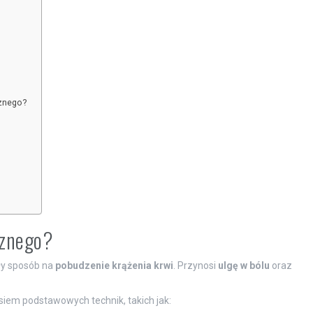
cznego?
cznego?
ły sposób na
pobudzenie krążenia krwi
. Przynosi
ulgę w bólu
oraz
iem podstawowych technik, takich jak: