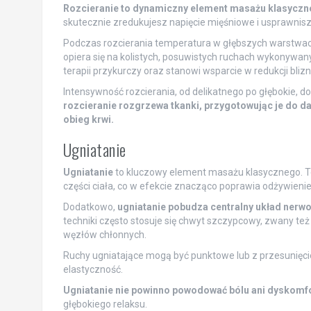
Rozcieranie to dynamiczny element masażu klasycznego
skutecznie zredukujesz napięcie mięśniowe i usprawnisz
Podczas rozcierania temperatura w głębszych warstwac
opiera się na kolistych, posuwistych ruchach wykonywa
terapii przykurczy oraz stanowi wsparcie w redukcji blizn
Intensywność rozcierania, od delikatnego po głębokie, d
rozcieranie rozgrzewa tkanki, przygotowując je do d
obieg krwi.
Ugniatanie
Ugniatanie
to kluczowy element masażu klasycznego. Te
części ciała, co w efekcie znacząco poprawia odżywienie
Dodatkowo,
ugniatanie pobudza centralny układ nerw
techniki często stosuje się chwyt szczypcowy, zwany te
węzłów chłonnych.
Ruchy ugniatające mogą być punktowe lub z przesunięci
elastyczność.
Ugniatanie nie powinno powodować bólu ani dyskomf
głębokiego relaksu.