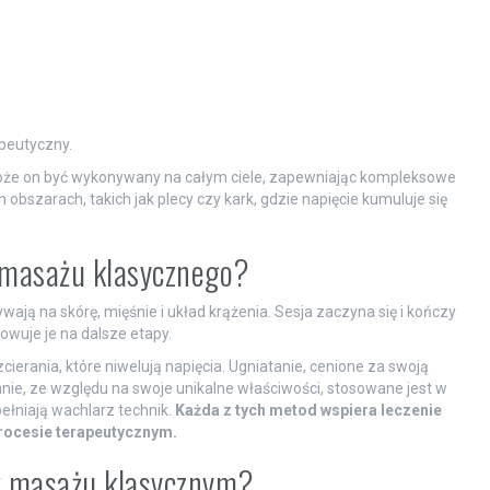
peutyczny.
oże on być wykonywany na całym ciele, zapewniając kompleksowe
 obszarach, takich jak plecy czy kark, gdzie napięcie kumuluje się
k masażu klasycznego?
ają na skórę, mięśnie i układ krążenia. Sesja zaczyna się i kończy
owuje je na dalsze etapy.
cierania, które niwelują napięcia. Ugniatanie, cenione za swoją
ie, ze względu na swoje unikalne właściwości, stosowane jest w
ełniają wachlarz technik.
Każda z tych metod wspiera leczenie
procesie terapeutycznym.
 w masażu klasycznym?