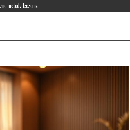
czne metody leczenia
skuteczne metody zapobiegania
ć o skórę
 i skuteczna pielęgnacja
ej: działanie i zastosowanie
zastosowanie w pielęgnacji