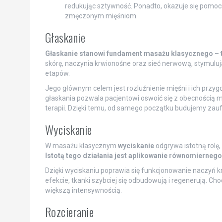
redukując sztywność. Ponadto, okazuje się pomoc
zmęczonym mięśniom.
Głaskanie
Głaskanie stanowi fundament masażu klasycznego – t
skórę, naczynia krwionośne oraz sieć nerwową, stymulu
etapów.
Jego głównym celem jest rozluźnienie mięśni i ich przygo
głaskania pozwala pacjentowi oswoić się z obecnością ma
terapii. Dzięki temu, od samego początku budujemy zauf
Wyciskanie
W masażu klasycznym
wyciskanie
odgrywa istotną rolę,
Istotą tego działania jest aplikowanie równomiernego
Dzięki wyciskaniu poprawia się funkcjonowanie naczyń kr
efekcie, tkanki szybciej się odbudowują i regenerują. Ch
większą intensywnością.
Rozcieranie