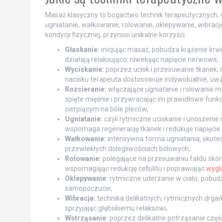
Masaż klasyczny to bogactwo technik terapeutycznych, w
ugniatanie, wałkowanie, rolowanie, oklepywanie, wibrację
kondycji fizycznej, przynosi unikalne korzyści.
Głaskanie:
inicjując masaż, pobudza krążenie krwi 
działają relaksująco, niwelując napięcie nerwowe,
Wyciskanie:
poprzez ucisk i przesuwanie tkanek, m
nacisku terapeuta dostosowuje indywidualnie, uwz
Rozcieranie:
włączające ugniatanie i rolowanie mi
spięte mięśnie i przywracając im prawidłowe fun
cierpiącym na bóle pleców,
Ugniatanie:
czyli rytmiczne uciskanie i unoszenie m
wspomaga regenerację tkanek i redukuje napięcie
Wałkowanie:
intensywna forma ugniatania, skutecz
przewlekłych dolegliwościach bólowych,
Rolowanie:
polegające na przesuwaniu fałdu skórn
wspomagając redukcję cellulitu i poprawiając
wygl
Oklepywanie:
rytmiczne uderzanie w ciało, pobudza
samopoczucie,
Wibracja:
technika delikatnych, rytmicznych drgań
sprzyjając głębokiemu relaksowi,
Wstrząsanie:
poprzez delikatne potrząsanie części