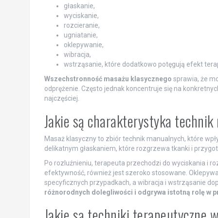
głaskanie,
wyciskanie,
rozcieranie,
ugniatanie,
oklepywanie,
wibracja,
wstrząsanie, które dodatkowo potęgują efekt tera
Wszechstronność masażu klasycznego
sprawia, że m
odprężenie. Często jednak koncentruje się na konkretnych
najczęściej.
Jakie są charakterystyka techni
Masaż klasyczny to zbiór technik manualnych, które wpływ
delikatnym głaskaniem, które rozgrzewa tkanki i przygot
Po rozluźnieniu, terapeuta przechodzi do wyciskania i roz
efektywność, również jest szeroko stosowane. Oklepywan
specyficznych przypadkach, a wibracja i wstrząsanie dop
różnorodnych dolegliwości i odgrywa istotną rolę w 
Jakie są techniki terapeutyczne