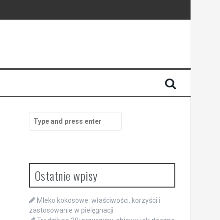
Search
for:
Ostatnie wpisy
Mleko kokosowe: właściwości, korzyści i
zastosowanie w pielęgnacji