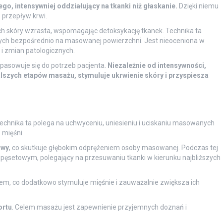
, intensywniej oddziałujący na tkanki niż głaskanie.
Dzięki niemu
 przepływ krwi.
h skóry wzrasta, wspomagając detoksykację tkanek. Technika ta
nych bezpośrednio na masowanej powierzchni. Jest nieoceniona w
 i zmian patologicznych.
opasowuje się do potrzeb pacjenta.
Niezależnie od intensywności,
alszych etapów masażu, stymuluje ukrwienie skóry i przyspiesza
chnika ta polega na uchwyceniu, uniesieniu i uciskaniu masowanych
 mięśni.
owy
, co skutkuje głębokim odprężeniem osoby masowanej. Podczas tej
ż pęsetowym, polegający na przesuwaniu tkanki w kierunku najbliższych
em, co dodatkowo stymuluje mięśnie i zauważalnie zwiększa ich
ortu
. Celem masażu jest zapewnienie przyjemnych doznań i