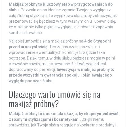
Makijaż próbny to kluczowy etap w przygotowaniach do
ślubu.
Pozwala on na idealne zgranie Twojego wyglądu z
całą ślubną stylizacją. To wyjątkowa okazja, by zobaczyć, jak
prezentować się będziesz w tym ważnym dniu i upewnić się,
że makijaż nie tylko pięknie wygląda, ale również zapewnia
komfort i trwałość.
Najlepiej umówić się na makijaż próbny na
4 do 6 tygodni
przed uroczystością
. Ten zapas czasu pozwoli na
wprowadzenie ewentualnych korekt, jeśli zajdzie taka
potrzeba. Dzięki temu, w dniu ślubu będziesz mogła w pełni
cieszyć się chwilą, mając pewność, że Twój wygląd jest
dopracowany do perfekcji.
Inwestycja w makijaż próbny to
przede wszystkim gwarancja spokoju i olśniewającego
wyglądu podczas ślubu.
Dlaczego warto umówić się na
makijaż próbny?
Makijaż próbny to doskonała okazja, by eksperymentować
z różnymi stylizacjami i kosmetykami.
Dzięki niemu
sprawdzisz, jak Twoja skóra reaguje na konkretne produkty i