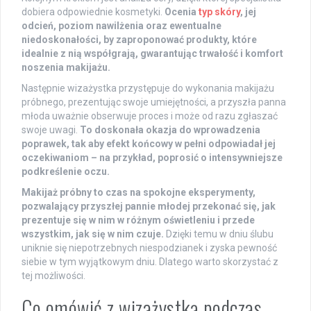
dobiera odpowiednie kosmetyki.
Ocenia
typ skóry
, jej
odcień, poziom nawilżenia oraz ewentualne
niedoskonałości, by zaproponować produkty, które
idealnie z nią współgrają, gwarantując trwałość i komfort
noszenia makijażu.
Następnie wizażystka przystępuje do wykonania makijażu
próbnego, prezentując swoje umiejętności, a przyszła panna
młoda uważnie obserwuje proces i może od razu zgłaszać
swoje uwagi.
To doskonała okazja do wprowadzenia
poprawek, tak aby efekt końcowy w pełni odpowiadał jej
oczekiwaniom – na przykład, poprosić o intensywniejsze
podkreślenie oczu.
Makijaż próbny to czas na spokojne eksperymenty,
pozwalający przyszłej pannie młodej przekonać się, jak
prezentuje się w nim w różnym oświetleniu i przede
wszystkim, jak się w nim czuje.
Dzięki temu w dniu ślubu
uniknie się niepotrzebnych niespodzianek i zyska pewność
siebie w tym wyjątkowym dniu. Dlatego warto skorzystać z
tej możliwości.
Co omówić z wizażystką podczas