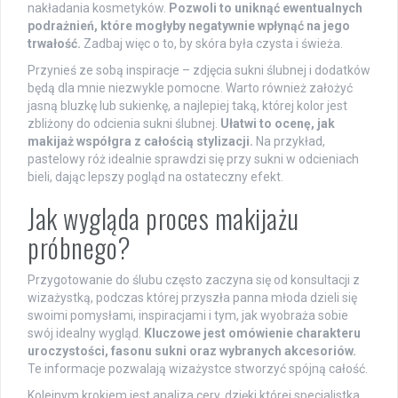
nakładania kosmetyków.
Pozwoli to uniknąć ewentualnych
podrażnień, które mogłyby negatywnie wpłynąć na jego
trwałość.
Zadbaj więc o to, by skóra była czysta i świeża.
Przynieś ze sobą inspiracje – zdjęcia sukni ślubnej i dodatków
będą dla mnie niezwykle pomocne. Warto również założyć
jasną bluzkę lub sukienkę, a najlepiej taką, której kolor jest
zbliżony do odcienia sukni ślubnej.
Ułatwi to ocenę, jak
makijaż współgra z całością stylizacji.
Na przykład,
pastelowy róż idealnie sprawdzi się przy sukni w odcieniach
bieli, dając lepszy pogląd na ostateczny efekt.
Jak wygląda proces makijażu
próbnego?
Przygotowanie do ślubu często zaczyna się od konsultacji z
wizażystką, podczas której przyszła panna młoda dzieli się
swoimi pomysłami, inspiracjami i tym, jak wyobraża sobie
swój idealny wygląd.
Kluczowe jest omówienie charakteru
uroczystości, fasonu sukni oraz wybranych akcesoriów.
Te informacje pozwalają wizażystce stworzyć spójną całość.
Kolejnym krokiem jest analiza cery, dzięki której specjalistka