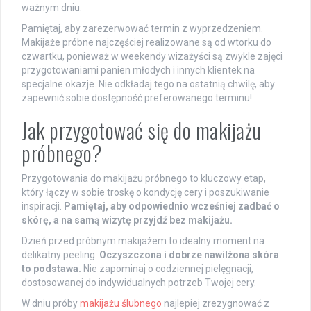
ważnym dniu.
Pamiętaj, aby zarezerwować termin z wyprzedzeniem.
Makijaże próbne najczęściej realizowane są od wtorku do
czwartku, ponieważ w weekendy wizażyści są zwykle zajęci
przygotowaniami panien młodych i innych klientek na
specjalne okazje. Nie odkładaj tego na ostatnią chwilę, aby
zapewnić sobie dostępność preferowanego terminu!
Jak przygotować się do makijażu
próbnego?
Przygotowania do makijażu próbnego to kluczowy etap,
który łączy w sobie troskę o kondycję cery i poszukiwanie
inspiracji.
Pamiętaj, aby odpowiednio wcześniej zadbać o
skórę, a na samą wizytę przyjdź bez makijażu.
Dzień przed próbnym makijażem to idealny moment na
delikatny peeling.
Oczyszczona i dobrze nawilżona skóra
to podstawa.
Nie zapominaj o codziennej pielęgnacji,
dostosowanej do indywidualnych potrzeb Twojej cery.
W dniu próby
makijażu ślubnego
najlepiej zrezygnować z