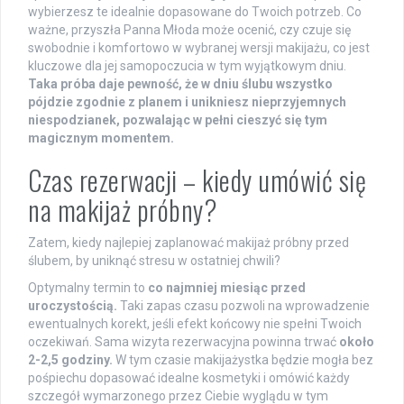
wybierzesz te idealnie dopasowane do Twoich potrzeb. Co
ważne, przyszła Panna Młoda może ocenić, czy czuje się
swobodnie i komfortowo w wybranej wersji makijażu, co jest
kluczowe dla jej samopoczucia w tym wyjątkowym dniu.
Taka próba daje pewność, że w dniu ślubu wszystko
pójdzie zgodnie z planem i unikniesz nieprzyjemnych
niespodzianek, pozwalając w pełni cieszyć się tym
magicznym momentem.
Czas rezerwacji – kiedy umówić się
na makijaż próbny?
Zatem, kiedy najlepiej zaplanować makijaż próbny przed
ślubem, by uniknąć stresu w ostatniej chwili?
Optymalny termin to
co najmniej miesiąc przed
uroczystością.
Taki zapas czasu pozwoli na wprowadzenie
ewentualnych korekt, jeśli efekt końcowy nie spełni Twoich
oczekiwań. Sama wizyta rezerwacyjna powinna trwać
około
2-2,5 godziny.
W tym czasie makijażystka będzie mogła bez
pośpiechu dopasować idealne kosmetyki i omówić każdy
szczegół wymarzonego przez Ciebie wyglądu w tym