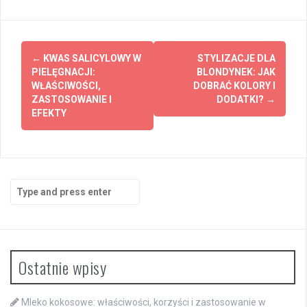
Post
←
KWAS SALICYLOWY W
STYLIZACJE DLA
navigation
PIELĘGNACJI:
BLONDYNEK: JAK
WŁAŚCIWOŚCI,
DOBRAĆ KOLORY I
ZASTOSOWANIE I
DODATKI?
→
EFEKTY
Search
for:
Ostatnie wpisy
Mleko kokosowe: właściwości, korzyści i zastosowanie w