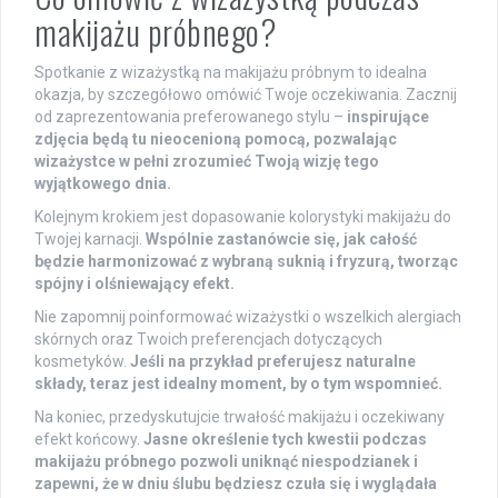
makijażu próbnego?
Spotkanie z wizażystką na makijażu próbnym to idealna
okazja, by szczegółowo omówić Twoje oczekiwania. Zacznij
od zaprezentowania preferowanego stylu –
inspirujące
zdjęcia będą tu nieocenioną pomocą, pozwalając
wizażystce w pełni zrozumieć Twoją wizję tego
wyjątkowego dnia.
Kolejnym krokiem jest dopasowanie kolorystyki makijażu do
Twojej karnacji.
Wspólnie zastanówcie się, jak całość
będzie harmonizować z wybraną suknią i fryzurą, tworząc
spójny i olśniewający efekt.
Nie zapomnij poinformować wizażystki o wszelkich alergiach
skórnych oraz Twoich preferencjach dotyczących
kosmetyków.
Jeśli na przykład preferujesz naturalne
składy, teraz jest idealny moment, by o tym wspomnieć.
Na koniec, przedyskutujcie trwałość makijażu i oczekiwany
efekt końcowy.
Jasne określenie tych kwestii podczas
makijażu próbnego pozwoli uniknąć niespodzianek i
zapewni, że w dniu ślubu będziesz czuła się i wyglądała