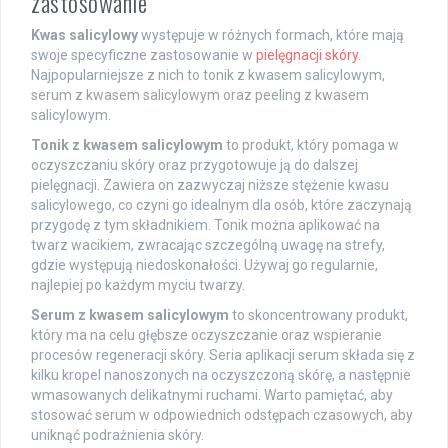
zastosowanie
Kwas salicylowy
występuje w różnych formach, które mają
swoje specyficzne zastosowanie w
pielęgnacji skóry
.
Najpopularniejsze z nich to tonik z kwasem salicylowym,
serum z kwasem salicylowym oraz peeling z kwasem
salicylowym.
Tonik z kwasem salicylowym
to produkt, który pomaga w
oczyszczaniu skóry oraz przygotowuje ją do dalszej
pielęgnacji. Zawiera on zazwyczaj niższe stężenie kwasu
salicylowego, co czyni go idealnym dla osób, które zaczynają
przygodę z tym składnikiem. Tonik można aplikować na
twarz wacikiem, zwracając szczególną uwagę na strefy,
gdzie występują niedoskonałości. Używaj go regularnie,
najlepiej po każdym myciu twarzy.
Serum z kwasem salicylowym
to skoncentrowany produkt,
który ma na celu głębsze oczyszczanie oraz wspieranie
procesów regeneracji skóry. Seria aplikacji serum składa się z
kilku kropel nanoszonych na oczyszczoną skórę, a następnie
wmasowanych delikatnymi ruchami. Warto pamiętać, aby
stosować serum w odpowiednich odstępach czasowych, aby
uniknąć podrażnienia skóry.