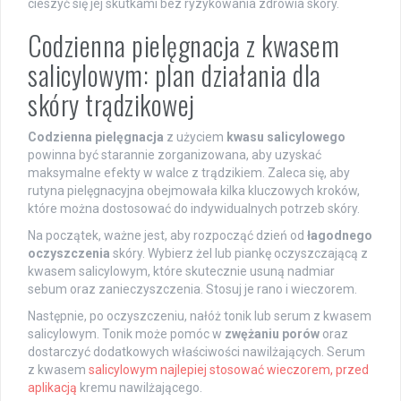
cieszyć się jej skutkami bez ryzykowania zdrowia skóry.
Codzienna pielęgnacja z kwasem
salicylowym: plan działania dla
skóry trądzikowej
Codzienna pielęgnacja
z użyciem
kwasu salicylowego
powinna być starannie zorganizowana, aby uzyskać
maksymalne efekty w walce z trądzikiem. Zaleca się, aby
rutyna pielęgnacyjna obejmowała kilka kluczowych kroków,
które można dostosować do indywidualnych potrzeb skóry.
Na początek, ważne jest, aby rozpocząć dzień od
łagodnego
oczyszczenia
skóry. Wybierz żel lub piankę oczyszczającą z
kwasem salicylowym, które skutecznie usuną nadmiar
sebum oraz zanieczyszczenia. Stosuj je rano i wieczorem.
Następnie, po oczyszczeniu, nałóż tonik lub serum z kwasem
salicylowym. Tonik może pomóc w
zwężaniu porów
oraz
dostarczyć dodatkowych właściwości nawilżających. Serum
z kwasem
salicylowym najlepiej stosować wieczorem, przed
aplikacją
kremu nawilżającego.