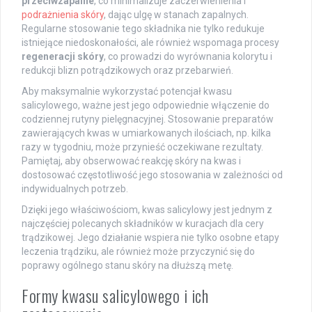
przeciwzapalne
, co minimalizuje zaczerwienienia i
podrażnienia skóry
, dając ulgę w stanach zapalnych.
Regularne stosowanie tego składnika nie tylko redukuje
istniejące niedoskonałości, ale również wspomaga procesy
regeneracji skóry
, co prowadzi do wyrównania kolorytu i
redukcji blizn potrądzikowych oraz przebarwień.
Aby maksymalnie wykorzystać potencjał kwasu
salicylowego, ważne jest jego odpowiednie włączenie do
codziennej rutyny pielęgnacyjnej. Stosowanie preparatów
zawierających kwas w umiarkowanych ilościach, np. kilka
razy w tygodniu, może przynieść oczekiwane rezultaty.
Pamiętaj, aby obserwować reakcję skóry na kwas i
dostosować częstotliwość jego stosowania w zależności od
indywidualnych potrzeb.
Dzięki jego właściwościom, kwas salicylowy jest jednym z
najczęściej polecanych składników w kuracjach dla cery
trądzikowej. Jego działanie wspiera nie tylko osobne etapy
leczenia trądziku, ale również może przyczynić się do
poprawy ogólnego stanu skóry na dłuższą metę.
Formy kwasu salicylowego i ich