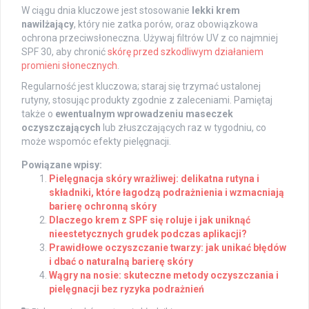
W ciągu dnia kluczowe jest stosowanie
lekki krem
nawilżający
, który nie zatka porów, oraz obowiązkowa
ochrona przeciwsłoneczna. Używaj filtrów UV z co najmniej
SPF 30, aby chronić
skórę przed szkodliwym działaniem
promieni słonecznych
.
Regularność jest kluczowa; staraj się trzymać ustalonej
rutyny, stosując produkty zgodnie z zaleceniami. Pamiętaj
także o
ewentualnym wprowadzeniu maseczek
oczyszczających
lub złuszczających raz w tygodniu, co
może wspomóc efekty pielęgnacji.
Powiązane wpisy:
Pielęgnacja skóry wrażliwej: delikatna rutyna i
składniki, które łagodzą podrażnienia i wzmacniają
barierę ochronną skóry
Dlaczego krem z SPF się roluje i jak uniknąć
nieestetycznych grudek podczas aplikacji?
Prawidłowe oczyszczanie twarzy: jak unikać błędów
i dbać o naturalną barierę skóry
Wągry na nosie: skuteczne metody oczyszczania i
pielęgnacji bez ryzyka podrażnień