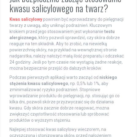
kwasu salicylowego na twarz?
Kwas salicylowy
powinien być wprowadzany do pielęgnacji
twarzy z uwagą, aby uniknąć podrażnień. Kluczowym
krokiem przed jego stosowaniem jest wykonanie
testu
alergicznego
, który pozwoli sprawdzić, czy skóra dobrze
reaguje na ten składnik. Aby to zrobić, na niewielką
powierzchnię skóry, na przykład na wewnętrznej stronie
nadgarstka, należy nałożyć małą ilość preparatu i odczekać
24 godziny. Jeśli po tym czasie nie wystąpią żadne reakcje,
można bezpiecznie przejść do dalszych kroków.
Podczas pierwszych aplikacji warto zacząć od
niskiego
stężenia kwasu salicylowego
, np. 0,5% lub 1%, aby
zminimalizować ryzyko podrażnień. Stopniowe
wprowadzanie produktu do pielęgnacji, np. stosując go co
kilka dni, pozwoli skórze przyzwyczaić się do działania
kwasu. Gdy skóra zacznie dobrze reagować, można
zwiększyć częstotliwość stosowania lub spróbować
produktów o wyższym stężeniu.
Najlepiej stosować kwas salicylowy wieczorem, na
oczyszczoną i stonizowaną skórę, przed nałożeniem