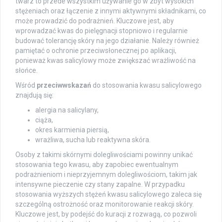
twarz to przede wszystkim używanie go w zbyt wysokich
stężeniach oraz łączenie z innymi aktywnymi składnikami, co
może prowadzić do podrażnień. Kluczowe jest, aby
wprowadzać kwas do pielęgnacji stopniowo i regularnie
budować tolerancję skóry na jego działanie. Należy również
pamiętać o ochronie przeciwsłonecznej po aplikacji,
ponieważ kwas salicylowy może zwiększać wrażliwość na
słońce.
Wśród
przeciwwskazań
do stosowania kwasu salicylowego
znajdują się:
alergia na salicylany,
ciąża,
okres karmienia piersią,
wrażliwa, sucha lub reaktywna skóra.
Osoby z takimi skórnymi dolegliwościami powinny unikać
stosowania tego kwasu, aby zapobiec ewentualnym
podrażnieniom i nieprzyjemnym dolegliwościom, takim jak
intensywne pieczenie czy stany zapalne. W przypadku
stosowania wyższych stężeń kwasu salicylowego zaleca się
szczególną ostrożność oraz monitorowanie reakcji skóry.
Kluczowe jest, by podejść do kuracji z rozwagą, co pozwoli