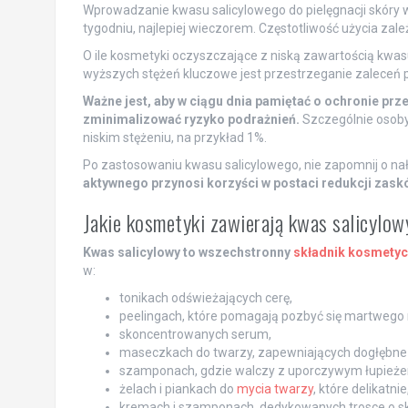
Wprowadzanie kwasu salicylowego do pielęgnacji skóry 
tygodniu, najlepiej wieczorem. Częstotliwość użycia zal
O ile kosmetyki oczyszczające z niską zawartością kwa
wyższych stężeń kluczowe jest przestrzeganie zaleceń 
Ważne jest, aby w ciągu dnia pamiętać o ochronie prze
zminimalizować ryzyko podrażnień.
Szczególnie osoby
niskim stężeniu, na przykład 1%.
Po zastosowaniu kwasu salicylowego, nie zapomnij o na
aktywnego przynosi korzyści w postaci redukcji zaskó
Jakie kosmetyki zawierają kwas salicylow
Kwas salicylowy to wszechstronny
składnik kosmetyc
w:
tonikach odświeżających cerę,
peelingach, które pomagają pozbyć się martwego 
skoncentrowanych serum,
maseczkach do twarzy, zapewniających dogłębne
szamponach, gdzie walczy z uporczywym łupież
żelach i piankach do
mycia twarzy
, które delikatn
kremach i szamponach, dedykowanych trosce o sk