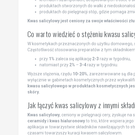
produktach stworzonych do walki z niedoskonałoś
produktach do pielęgnacji stóp, gdzie pomaga zmi
Kwas salicylowy jest ceniony za swoje właściwości zł
Co warto wiedzieć o stężeniu kwasu sali
W kosmetykach przeznaczonych do użytku domowego, st
Częstotliwość stosowania preparatów z tym składnikiem 
przy
1%
zaleca się aplikację
2-3
razy w tygodniu,
natomiast przy
2%
–
3-4
razy w tygodniu.
Wyższe stężenia, rzędu
10-20%
, zarezerwowane są dla
wyłącznie w gabinetach kosmetycznych przez wykwalif
kwasu salicylowego w produktach kosmetycznych jest
skóry.
Jak łączyć kwas salicylowy z innymi skł
Kwas salicylowy
, ceniony w pielęgnacji cery, zyskuje n
ceramidy i kwas hialuronowy
to trio, które wspiera jeg
aplikacja w towarzystwie składników nawilżających to str
czasami towarzyszy kuracji kwasem salicylowym.