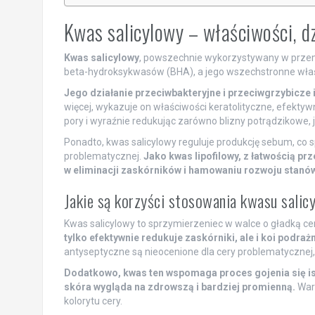
Kwas salicylowy – właściwości, d
Kwas salicylowy
, powszechnie wykorzystywany w przem
beta-hydroksykwasów (BHA), a jego wszechstronne właś
Jego działanie przeciwbakteryjne i przeciwgrzybicze 
więcej, wykazuje on właściwości keratolityczne, efekt
pory i wyraźnie redukując zarówno blizny potrądzikowe, j
Ponadto, kwas salicylowy reguluje produkcję sebum, co spr
problematycznej.
Jako kwas lipofilowy, z łatwością pr
w eliminacji zaskórników i hamowaniu rozwoju stanó
Jakie są korzyści stosowania kwasu salic
Kwas salicylowy to sprzymierzeniec w walce o gładką c
tylko efektywnie redukuje zaskórniki, ale i koi podraż
antyseptyczne są nieocenione dla cery problematycznej,
Dodatkowo, kwas ten wspomaga proces gojenia się is
skóra wygląda na zdrowszą i bardziej promienną.
Wart
kolorytu cery.