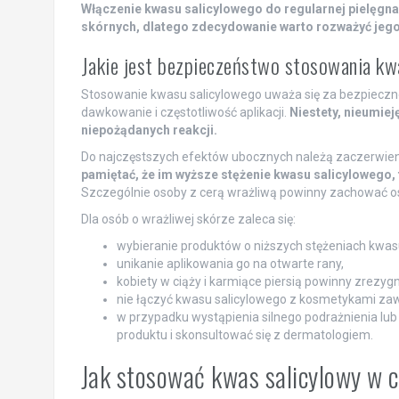
Włączenie kwasu salicylowego do regularnej pielęgn
skórnych, dlatego zdecydowanie warto rozważyć jego 
Jakie jest bezpieczeństwo stosowania kwa
Stosowanie kwasu salicylowego uważa się za bezpieczne,
dawkowanie i częstotliwość aplikacji.
Niestety, nieumie
niepożądanych reakcji.
Do najczęstszych efektów ubocznych należą zaczerwien
pamiętać, że im wyższe stężenie kwasu salicylowego
Szczególnie osoby z cerą wrażliwą powinny zachować os
Dla osób o wrażliwej skórze zaleca się:
wybieranie produktów o niższych stężeniach kwas
unikanie aplikowania go na otwarte rany,
kobiety w ciąży i karmiące piersią powinny zrezy
nie łączyć kwasu salicylowego z kosmetykami za
w przypadku wystąpienia silnego podrażnienia lub 
produktu i skonsultować się z dermatologiem.
Jak stosować kwas salicylowy w c