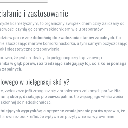
ziałanie i zastosowanie
yśle kosmetycznym, to organiczny związek chemiczny zaliczany do
ciwości czynią go cennym składnikiem wielu preparatów.
idzie w parze ze zdolnością do zwalczania stanów zapalnych.
Co
ywnie złuszczając martwe komórki naskórka, a tym samym oczyszczając
ak i nieestetyczne przebarwienia.
awia, że jest on idealny do pielęgnacji cery trądzikowej i
zenika w głąb porów, rozrzedzając zalegający łój, co z kolei pomaga
w zapalnych.
ylowego w pielęgnacji skóry?
erę, zwłaszcza jeśli zmagasz się z problemem zatkanych porów.
Nie
nioną skórę, działając przeciwzapalnie.
Co więcej, jego właściwości
 skłonnej do niedoskonałości.
tniejących wyprysków, a optyczne zmniejszenie porów sprawia, że
o również podkreślić, że wpływa on pozytywnie na wyrównanie