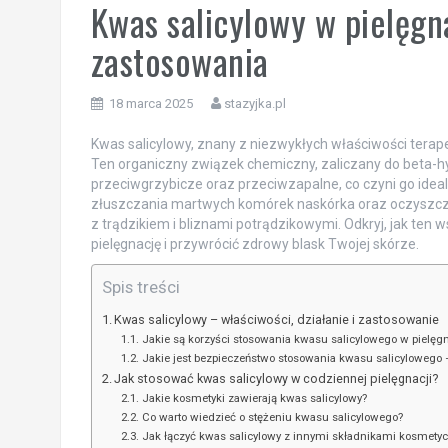
Kwas salicylowy w pielęgna
zastosowania
18 marca 2025
stazyjka.pl
Kwas salicylowy, znany z niezwykłych właściwości terapeu
Ten organiczny związek chemiczny, zaliczany do beta-h
przeciwgrzybicze oraz przeciwzapalne, co czyni go ide
złuszczania martwych komórek naskórka oraz oczyszcz
z trądzikiem i bliznami potrądzikowymi. Odkryj, jak te
pielęgnację i przywrócić zdrowy blask Twojej skórze.
Spis treści
Kwas salicylowy – właściwości, działanie i zastosowanie
Jakie są korzyści stosowania kwasu salicylowego w pielęgn
Jakie jest bezpieczeństwo stosowania kwasu salicylowego –
Jak stosować kwas salicylowy w codziennej pielęgnacji?
Jakie kosmetyki zawierają kwas salicylowy?
Co warto wiedzieć o stężeniu kwasu salicylowego?
Jak łączyć kwas salicylowy z innymi składnikami kosmety