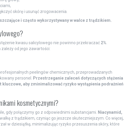
ciami,
ękczyć skórę i usunąć zrogowacenia.
uszczające i często wykorzystywany w walce z trądzikiem.
cylowego?
ężenie kwasu salicylowego nie powinno przekraczać
2%
.
zależy od jego zawartości:
 profesjonalnych peelingów chemicznych, przeprowadzanych
ikowany personel.
Przestrzeganie zaleceń dotyczących stężenia
 kluczowe, aby zminimalizować ryzyko wystąpienia podrażnień
adnikami kosmetycznymi?
a sile, gdy połączymy go z odpowiednimi substancjami.
Niacynamid,
o walkę z trądzikiem, czyniąc go jeszcze skuteczniejszym. Co więcej,
zał w dziesiątkę, minimalizując ryzyko przesuszenia skóry, które