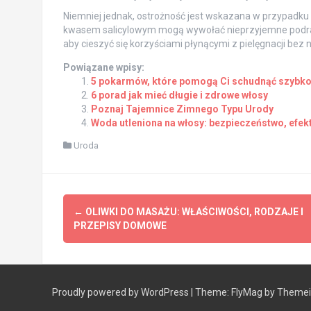
Niemniej jednak, ostrożność jest wskazana w przypadku
kwasem salicylowym mogą wywołać nieprzyjemne podrażni
aby cieszyć się korzyściami płynącymi z pielęgnacji be
Powiązane wpisy:
5 pokarmów, które pomogą Ci schudnąć szybko 
6 porad jak mieć długie i zdrowe włosy
Poznaj Tajemnice Zimnego Typu Urody
Woda utleniona na włosy: bezpieczeństwo, efekt
Uroda
Post
←
OLIWKI DO MASAŻU: WŁAŚCIWOŚCI, RODZAJE I
navigation
PRZEPISY DOMOWE
Proudly powered by WordPress
|
Theme:
FlyMag
by Themeis