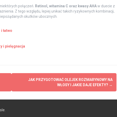
 niektórych połączeń.
Retinol, witamina C oraz kwasy AHA
w duecie z
enia. Z tego względu, lepiej unikać takich ryzykownych kombinacji,
z niepożądanych skutków ubocznych.
i łatwo
y i pielęgnacja
JAK PRZYGOTOWAĆ OLEJEK ROZMARYNOWY NA
WŁOSY I JAKIE DAJE EFEKTY?
→
le.