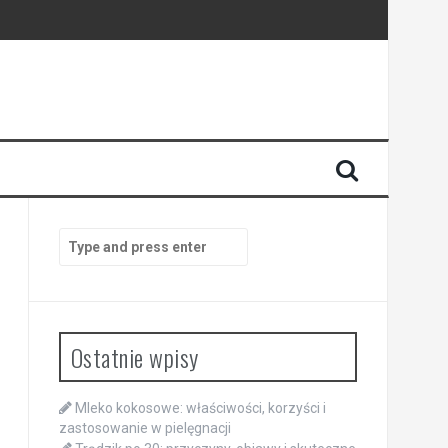
Search
for:
Ostatnie wpisy
Mleko kokosowe: właściwości, korzyści i
zastosowanie w pielęgnacji