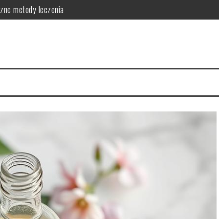
czne metody leczenia
skuteczne metody zapobiegania
ć o skórę
 i skuteczna pielęgnacja
ej: działanie i zastosowanie
zastosowanie w pielęgnacji