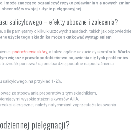
acji może znacząco ograniczyć ryzyko pojawiania się nowych zmian
obecność w swojej rutynie pielęgnacyjnej.
su salicylowego – efekty uboczne i zalecenia?
 o ile pamiętamy o kilku kluczowych zasadach, takich jak odpowiednie
jętne użycie tego składnika może skutkować wystąpieniem
ienie i
podrażnienie skóry
, a także ogólne uczucie dyskomfortu.
Warto
, tym większe prawdopodobieństwo pojawienia się tych problemów.
trożność, ponieważ są one bardziej podatne na podrażnienia.
u salicylowego, na przykład
1-2%
,
gnować ze stosowania preparatów z tym składnikiem,
wierającymi wysokie stężenia kwasów AHA,
reakcji alergicznej, należy natychmiast zaprzestać stosowania
odziennej pielęgnacji?