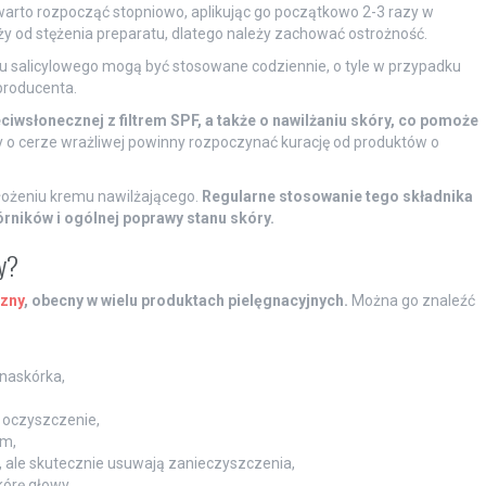
warto rozpocząć stopniowo, aplikując go początkowo 2-3 razy w
eży od stężenia preparatu, dlatego należy zachować ostrożność.
su salicylowego mogą być stosowane codziennie, o tyle w przypadku
producenta.
ciwsłonecznej z filtrem SPF, a także o nawilżaniu skóry, co pomoże
 o cerze wrażliwej powinny rozpoczynać kurację od produktów o
łożeniu kremu nawilżającego.
Regularne stosowanie tego składnika
rników i ogólnej poprawy stanu skóry.
y?
zny
, obecny w wielu produktach pielęgnacyjnych.
Można go znaleźć
naskórka,
 oczyszczenie,
em,
ie, ale skutecznie usuwają zanieczyszczenia,
órę głowy,