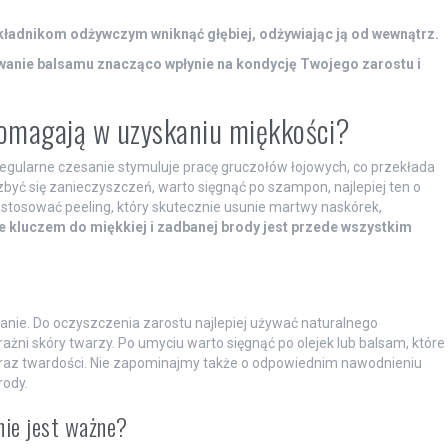
kładnikom odżywczym wniknąć głębiej, odżywiając ją od wewnątrz.
wanie balsamu znacząco wpłynie na kondycję Twojego zarostu i
 pomagają w uzyskaniu miękkości?
– regularne czesanie stymuluje pracę gruczołów łojowych, co przekłada
zbyć się zanieczyszczeń, warto sięgnąć po szampon, najlepiej ten o
stosować peeling, który skutecznie usunie martwy naskórek,
e kluczem do miękkiej i zadbanej brody jest przede wszystkim
lżanie. Do oczyszczenia zarostu najlepiej używać naturalnego
rażni skóry twarzy. Po umyciu warto sięgnąć po olejek lub balsam, które
 oraz twardości. Nie zapominajmy także o odpowiednim nawodnieniu
rody.
nie jest ważne?