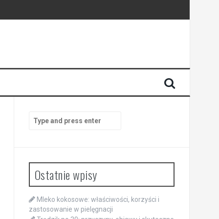
Search
for:
Ostatnie wpisy
Mleko kokosowe: właściwości, korzyści i
zastosowanie w pielęgnacji