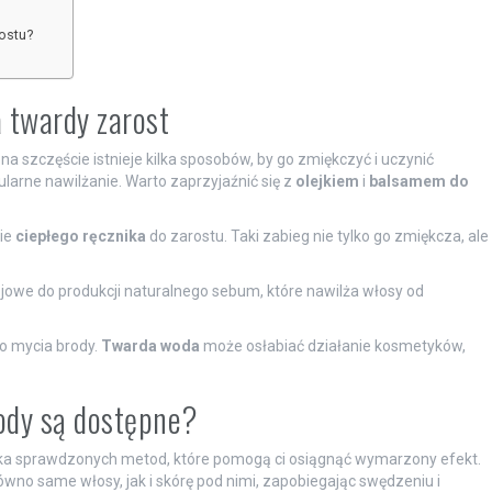
ostu?
 twardy zarost
 szczęście istnieje kilka sposobów, by go zmiękczyć i uczynić
ularne nawilżanie. Warto zaprzyjaźnić się z
olejkiem
i
balsamem do
nie
ciepłego ręcznika
do zarostu. Taki zabieg nie tylko go zmiękcza, ale
ojowe do produkcji naturalnego sebum, które nawilża włosy od
o mycia brody.
Twarda woda
może osłabiać działanie kosmetyków,
rody są dostępne?
kilka sprawdzonych metod, które pomogą ci osiągnąć wymarzony efekt.
ówno same włosy, jak i skórę pod nimi, zapobiegając swędzeniu i