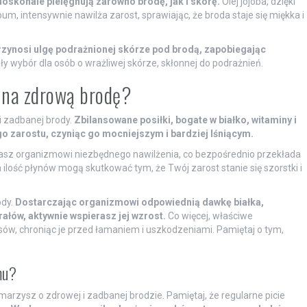
 doskonale pielęgnują zarówno brodę, jak i skórę.
Olej jojoba, dzięki
um, intensywnie nawilża zarost, sprawiając, że broda staje się miękka i
rzynosi ulgę podrażnionej skórze pod brodą, zapobiegając
ły wybór dla osób o wrażliwej skórze, skłonnej do podrażnień.
ą na zdrową brodę?
i zadbanej brody.
Zbilansowane posiłki, bogate w białko, witaminy i
go zarostu, czyniąc go mocniejszym i bardziej lśniącym.
czasz organizmowi niezbędnego nawilżenia, co bezpośrednio przekłada
a ilość płynów mogą skutkować tym, że Twój zarost stanie się szorstki i
ody.
Dostarczając organizmowi odpowiednią dawkę białka,
ałów, aktywnie wspierasz jej wzrost.
Co więcej, właściwe
ów, chroniąc je przed łamaniem i uszkodzeniami. Pamiętaj o tym,
mu?
rzysz o zdrowej i zadbanej brodzie. Pamiętaj, że regularne picie