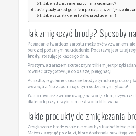
Jakie jest znaczenie nawodnienia organizmu?
Jakie rytuały przed goleniem pomagają w zmiękczeniu zar
Jakie są zalety kremu i olejku przed goleniem?
Jak zmiękczyć brodę? Sposoby na
Posiadanie twardego zarostu może być wyzwaniem, ale na
bardziej podatnym na układanie. Podstawą jest tutaj reg
brody
, stosując je każdego dnia.
Prostym, a zarazem skutecznym trikiem jest przykłada
również przygotowuje do dalszej pielęgnacji.
Ponadto, regularne czesanie brody stymuluje gruczoły ł
wewnątrz. Nie zapominaj o tym codziennym rytuale!
Warto również zwrócić uwagę na wodę, której używasz d
dlatego lepszym wyborem jest woda filtrowana.
Jakie produkty do zmiękczania b
Zmiękczenie brody wcale nie musi być trudne! Istnieje 
Możesz sięgnąć po
olejki
, które doskonale nawilżają zar