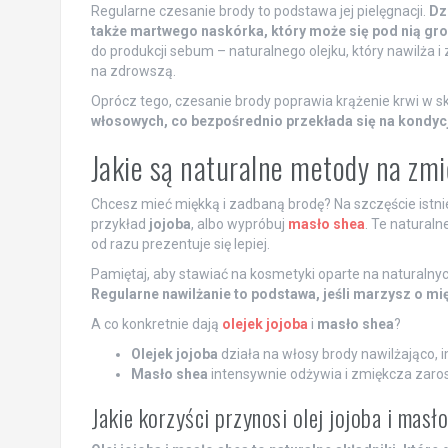
Regularne czesanie brody to podstawa jej pielęgnacji.
Dz
także martwego naskórka, który może się pod nią gr
do produkcji sebum – naturalnego olejku, który nawilża i 
na zdrowszą.
Oprócz tego, czesanie brody poprawia krążenie krwi w s
włosowych, co bezpośrednio przekłada się na kondycj
Jakie są naturalne metody na zm
Chcesz mieć miękką i zadbaną brodę? Na szczęście istniej
przykład
jojoba
, albo wypróbuj
masło shea
. Te naturaln
od razu prezentuje się lepiej.
Pamiętaj, aby stawiać na kosmetyki oparte na naturalnych
Regularne nawilżanie to podstawa, jeśli marzysz o mi
A co konkretnie dają
olejek jojoba
i
masło shea
?
Olejek jojoba
działa na włosy brody nawilżająco, 
Masło shea
intensywnie odżywia i zmiękcza zaros
Jakie korzyści przynosi olej jojoba i masł