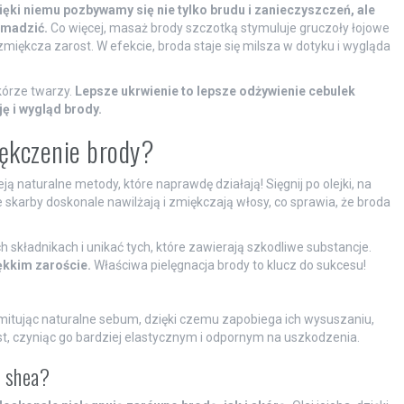
ięki niemu pozbywamy się nie tylko brudu i zanieczyszczeń, ale
omadzić.
Co więcej, masaż brody szczotką stymuluje gruczoły łojowe
zmiękcza zarost. W efekcie, broda staje się milsza w dotyku i wygląda
kórze twarzy.
Lepsze ukrwienie to lepsze odżywienie cebulek
ę i wygląd brody.
iękczenie brody?
ą naturalne metody, które naprawdę działają! Sięgnij po olejki, na
e skarby doskonale nawilżają i zmiękczają włosy, co sprawia, że broda
 składnikach i unikać tych, które zawierają szkodliwe substancje.
ękkim zaroście.
Właściwa pielęgnacja brody to klucz do sukcesu!
imitując naturalne sebum, dzięki czemu zapobiega ich wysuszaniu,
t, czyniąc go bardziej elastycznym i odpornym na uszkodzenia.
o shea?