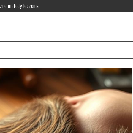
czne metody leczenia
skuteczne metody zapobiegania
ć o skórę
 i skuteczna pielęgnacja
ej: działanie i zastosowanie
zastosowanie w pielęgnacji