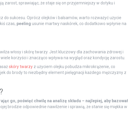
ją zarost, sprawiając, że staje się on przyjemniejszy w dotyku i
z do sukcesu. Oprócz olejków i balsamów, warto rozważyć użycie
akiś czas,
peeling
usunie martwy naskórek, co dodatkowo wpłynie na
awilża włosy i skórę twarzy. Jest kluczowy dla zachowania zdrowej i
 wiele korzyści i znacząco wpływa na wygląd oraz kondycję zarostu.
Masaż
skóry twarzy
z użyciem olejku pobudza mikrokrążenie, co
jek do brody to niezbędny element pielęgnacji każdego mężczyzny z
?
ając go, poświęć chwilę na analizę składu – najlepiej, aby bazował
ej brodzie odpowiednie nawilżenie i sprawią, że stanie się miękka w