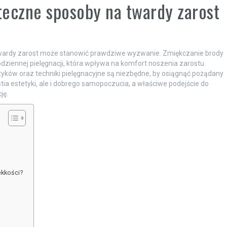
teczne sposoby na twardy zarost
e twardy zarost może stanowić prawdziwe wyzwanie. Zmiękczanie brody
odziennej pielęgnacji, która wpływa na komfort noszenia zarostu.
ków oraz techniki pielęgnacyjne są niezbędne, by osiągnąć pożądany
tia estetyki, ale i dobrego samopoczucia, a właściwe podejście do
ję.
ękkości?