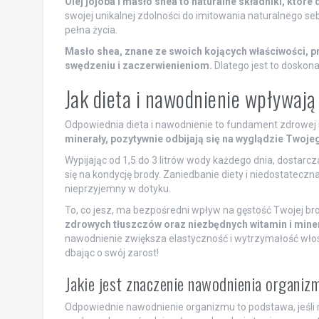
Olej jojoba i masło shea to naturalne składniki, które
swojej unikalnej zdolności do imitowania naturalnego seb
pełna życia.
Masło shea, znane ze swoich kojących właściwości, p
swędzeniu i zaczerwienieniom.
Dlatego jest to doskona
Jak dieta i nawodnienie wpływaj
Odpowiednia dieta i nawodnienie to fundament zdrowej 
minerały, pozytywnie odbijają się na wyglądzie Twoje
Wypijając od 1,5 do 3 litrów wody każdego dnia, dostar
się na kondycję brody. Zaniedbanie diety i niedostateczn
nieprzyjemny w dotyku.
To, co jesz, ma bezpośredni wpływ na gęstość Twojej br
zdrowych tłuszczów oraz niezbędnych witamin i miner
nawodnienie zwiększa elastyczność i wytrzymałość włos
dbając o swój zarost!
Jakie jest znaczenie nawodnienia organiz
Odpowiednie nawodnienie organizmu to podstawa, jeśli ma