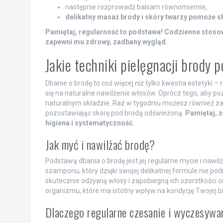
następnie rozprowadź balsam równomiernie,
delikatny masaż brody i skóry twarzy pomoże s
Pamiętaj, regularność to podstawa! Codzienne stoso
zapewni mu zdrowy, zadbany wygląd.
Jakie techniki pielęgnacji brody
Dbanie o brodę to coś więcej niż tylko kwestia estetyki 
się na naturalne nawilżenie włosów. Oprócz tego, aby po
naturalnym składzie. Raz w tygodniu możesz również za
pozostawiając skórę pod brodą odświeżoną.
Pamiętaj, ż
higiena i systematyczność.
Jak myć i nawilżać brodę?
Podstawą dbania o brodę jest jej regularne mycie i nawi
szamponu, który dzięki swojej delikatnej formule nie pod
skutecznie odżywią włosy i zapobiegną ich szorstkości
organizmu, które ma istotny wpływ na kondycję Twojej b
Dlaczego regularne czesanie i wyczesywa