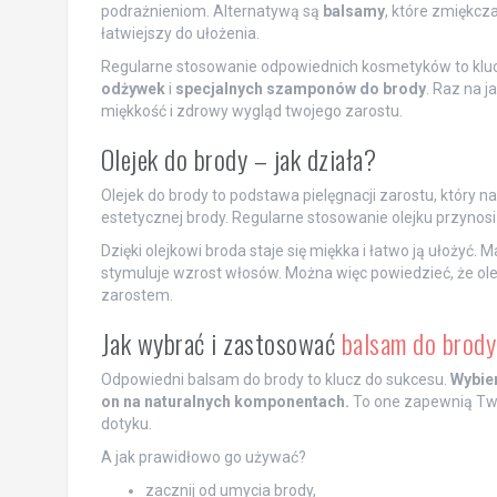
podrażnieniom. Alternatywą są
balsamy
, które zmiękcza
łatwiejszy do ułożenia.
Regularne stosowanie odpowiednich kosmetyków to kluc
odżywek
i
specjalnych szamponów do brody
. Raz na j
miękkość i zdrowy wygląd twojego zarostu.
Olejek do brody – jak działa?
Olejek do brody to podstawa pielęgnacji zarostu, który n
estetycznej brody. Regularne stosowanie olejku przynosi
Dzięki olejkowi broda staje się miękka i łatwo ją ułożyć. 
stymuluje wzrost włosów. Można więc powiedzieć, że ole
zarostem.
Jak wybrać i zastosować
balsam do brody
Odpowiedni balsam do brody to klucz do sukcesu.
Wybier
on na naturalnych komponentach.
To one zapewnią Twoj
dotyku.
A jak prawidłowo go używać?
zacznij od umycia brody,