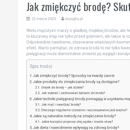
Jak zmiękczyć brodę? Sku
22 marca 2025
stazyjka.pl
Wielu mężczyzn marzy o gładkiej, miękkiej brodzie, al
to kluczowy etap nie tylko przed goleniem, ale także w c
Odpowiednie nawilżenie, stosowanie właściwych kosmety
efekt. Warto pamiętać, że zdrowa broda to nie tylko kwes
pielęgnacji może diametralnie zmienić jej wygląd i kondyc
Spis treści
Jak zmiękczyć brodę? Sposoby na twardy zarost
Jakie produkty do zmiękczania brody są dostępne?
Olejek do brody – jak działa?
Jak wybrać i zastosować balsam do brody?
Jakie techniki pielęgnacji brody pomagają w uzyskaniu mi
Jak myć i nawilżać brodę?
Dlaczego regularne czesanie i wyczesywanie jest ważne?
Jakie są naturalne metody na zmiękczenie brody?
Jakie korzyści przynosi olej jojoba i masło shea?
Jak dieta i nawodnienie wpływają na zdrową brodę?