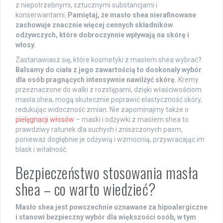
z niepotrzebnymi, sztucznymi substancjami i
konserwantami.
Pamiętaj, że masło shea nierafinowane
zachowuje znacznie więcej cennych składników
odżywczych, które dobroczynnie wpływają na skórę i
włosy.
Zastanawiasz się, które kosmetyki z masłem shea wybrać?
Balsamy do ciała z jego zawartością to doskonały wybór
dla osób pragnących intensywnie nawilżyć skórę.
Kremy
przeznaczone do walki z rozstępami, dzięki właściwościom
masła shea, mogą skutecznie poprawić elastyczność skóry,
redukując widoczność zmian. Nie zapominajmy także o
pielęgnacji włosów
– maski i odżywki z masłem shea to
prawdziwy ratunek dla suchych i zniszczonych pasm,
ponieważ dogłębnie je odżywią i wzmocnią, przywracając im
blask i witalność.
Bezpieczeństwo stosowania masła
shea – co warto wiedzieć?
Masło shea jest powszechnie uznawane za hipoalergiczne
i stanowi bezpieczny wybór dla większości osób, w tym