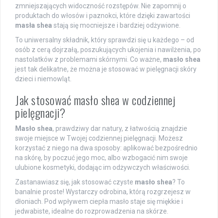
zmniejszających widoczność rozstępów. Nie zapomnij o
produktach do włosów i paznokci, które dzięki zawartości
masła shea
stają się mocniejsze i bardziej odżywione.
To uniwersalny składnik, który sprawdzi się u każdego – od
osób z cerą dojrzałą, poszukujących ukojenia i nawilżenia, po
nastolatków z problemami skórnymi. Co ważne,
masło shea
jest tak delikatne, że można je stosować w pielęgnacji skóry
dzieci i niemowląt.
Jak stosować masło shea w codziennej
pielęgnacji?
Masło shea
, prawdziwy dar natury, z łatwością znajdzie
swoje miejsce w Twojej codziennej pielęgnacji. Możesz
korzystać z niego na dwa sposoby: aplikować bezpośrednio
na skórę, by poczuć jego moc, albo wzbogacić nim swoje
ulubione kosmetyki, dodając im odżywczych właściwości.
Zastanawiasz się, jak stosować czyste
masło shea
? To
banalnie proste! Wystarczy odrobina, którą rozgrzejesz w
dłoniach. Pod wpływem ciepła masło staje się miękkie i
jedwabiste, idealne do rozprowadzenia na skórze.