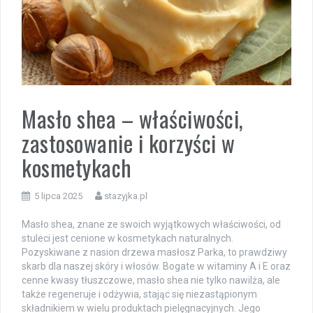
Masło shea – właściwości,
zastosowanie i korzyści w
kosmetykach
5 lipca 2025
stazyjka.pl
Masło shea, znane ze swoich wyjątkowych właściwości, od
stuleci jest cenione w kosmetykach naturalnych.
Pozyskiwane z nasion drzewa masłosz Parka, to prawdziwy
skarb dla naszej skóry i włosów. Bogate w witaminy A i E oraz
cenne kwasy tłuszczowe, masło shea nie tylko nawilża, ale
także regeneruje i odżywia, stając się niezastąpionym
składnikiem w wielu produktach pielęgnacyjnych. Jego