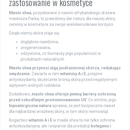
zastosowanie w kosmetyce
Masło shea
, pozyskiwane z nasion afrykańskiego drzewa
masłosza Parka, to prawdziwy dar natury dla naszej skóry,
ceniony w kosmetyce za swoje wielokierunkowe korzyści.
Dzięki niemu skóra staje się:
dogłębnie nawilżona,
zregenerowana,
odżywiona, co tłumaczy jego popularność w
produktach naturalnych.
Masło shea przynosi ulgę podrażnionej skórze, redukując
swędzenie.
Zawarte w nim
witaminy A i E
, potężne
antyoksydanty, skutecznie bronią skórę przed negatywnym
wpływem wolnych rodników.
Dodatkowo,
masło shea oferuje pewną barierę ochronną
przed szkodliwym promieniowaniem UV
. Co istotne, jego
hipoalergiczna natura
sprawia, że jest bezpieczne nawet
dla najbardziej wrażliwej skóry, w tym skóry niemowląt.
Bogactwo
witamin A i E
w maśle shea to nie tylko ochrona
antyoksydacyjna, ale i wsparcie dla produkcji
kolagenu i