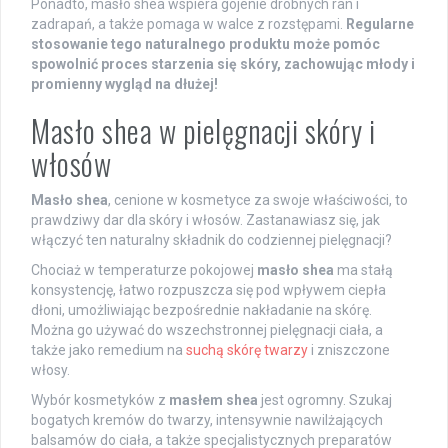
Ponadto, masło shea wspiera gojenie drobnych ran i
zadrapań, a także pomaga w walce z rozstępami.
Regularne
stosowanie tego naturalnego produktu może pomóc
spowolnić proces starzenia się skóry, zachowując młody i
promienny wygląd na dłużej!
Masło shea w pielęgnacji skóry i
włosów
Masło shea
, cenione w kosmetyce za swoje właściwości, to
prawdziwy dar dla skóry i włosów. Zastanawiasz się, jak
włączyć ten naturalny składnik do codziennej pielęgnacji?
Chociaż w temperaturze pokojowej
masło shea
ma stałą
konsystencję, łatwo rozpuszcza się pod wpływem ciepła
dłoni, umożliwiając bezpośrednie nakładanie na skórę.
Można go używać do wszechstronnej pielęgnacji ciała, a
także jako remedium na
suchą skórę twarzy
i zniszczone
włosy.
Wybór kosmetyków z
masłem shea
jest ogromny. Szukaj
bogatych kremów do twarzy, intensywnie nawilżających
balsamów do ciała, a także specjalistycznych preparatów