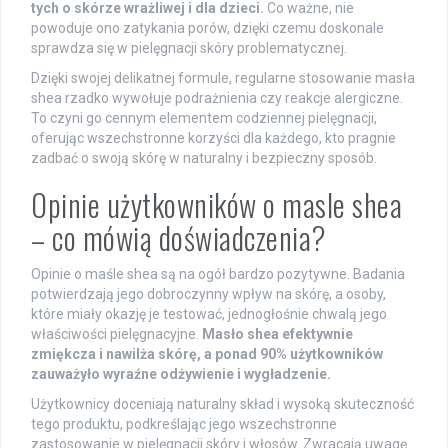
tych o skórze wrażliwej i dla dzieci.
Co ważne, nie
powoduje ono zatykania porów, dzięki czemu doskonale
sprawdza się w pielęgnacji skóry problematycznej.
Dzięki swojej delikatnej formule, regularne stosowanie masła
shea rzadko wywołuje podrażnienia czy reakcje alergiczne.
To czyni go cennym elementem codziennej pielęgnacji,
oferując wszechstronne korzyści dla każdego, kto pragnie
zadbać o swoją skórę w naturalny i bezpieczny sposób.
Opinie użytkowników o masle shea
– co mówią doświadczenia?
Opinie o maśle shea są na ogół bardzo pozytywne. Badania
potwierdzają jego dobroczynny wpływ na skórę, a osoby,
które miały okazję je testować, jednogłośnie chwalą jego
właściwości pielęgnacyjne.
Masło shea efektywnie
zmiękcza i nawilża skórę, a ponad 90% użytkowników
zauważyło wyraźne odżywienie i wygładzenie.
Użytkownicy doceniają naturalny skład i wysoką skuteczność
tego produktu, podkreślając jego wszechstronne
zastosowanie w pielęgnacji skóry i włosów. Zwracają uwagę