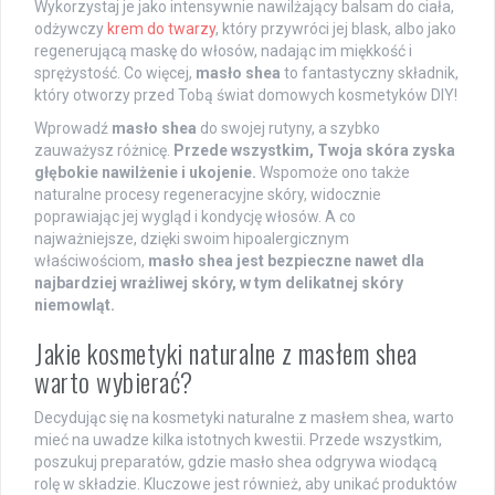
Wykorzystaj je jako intensywnie nawilżający balsam do ciała,
odżywczy
krem do twarzy
, który przywróci jej blask, albo jako
regenerującą maskę do włosów, nadając im miękkość i
sprężystość. Co więcej,
masło shea
to fantastyczny składnik,
który otworzy przed Tobą świat domowych kosmetyków DIY!
Wprowadź
masło shea
do swojej rutyny, a szybko
zauważysz różnicę.
Przede wszystkim, Twoja skóra zyska
głębokie nawilżenie i ukojenie.
Wspomoże ono także
naturalne procesy regeneracyjne skóry, widocznie
poprawiając jej wygląd i kondycję włosów. A co
najważniejsze, dzięki swoim hipoalergicznym
właściwościom,
masło shea jest bezpieczne nawet dla
najbardziej wrażliwej skóry, w tym delikatnej skóry
niemowląt.
Jakie kosmetyki naturalne z masłem shea
warto wybierać?
Decydując się na kosmetyki naturalne z masłem shea, warto
mieć na uwadze kilka istotnych kwestii. Przede wszystkim,
poszukuj preparatów, gdzie masło shea odgrywa wiodącą
rolę w składzie. Kluczowe jest również, aby unikać produktów