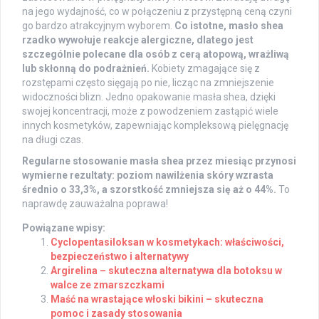
na jego wydajność, co w połączeniu z przystępną ceną czyni
go bardzo atrakcyjnym wyborem.
Co istotne, masło shea
rzadko wywołuje reakcje alergiczne, dlatego jest
szczególnie polecane dla osób z cerą atopową, wrażliwą
lub skłonną do podrażnień.
Kobiety zmagające się z
rozstępami często sięgają po nie, licząc na zmniejszenie
widoczności blizn. Jedno opakowanie masła shea, dzięki
swojej koncentracji, może z powodzeniem zastąpić wiele
innych kosmetyków, zapewniając kompleksową pielęgnację
na długi czas.
Regularne stosowanie masła shea przez miesiąc przynosi
wymierne rezultaty: poziom nawilżenia skóry wzrasta
średnio o 33,3%, a szorstkość zmniejsza się aż o 44%.
To
naprawdę zauważalna poprawa!
Powiązane wpisy:
Cyclopentasiloksan w kosmetykach: właściwości,
bezpieczeństwo i alternatywy
Argirelina – skuteczna alternatywa dla botoksu w
walce ze zmarszczkami
Maść na wrastające włoski bikini – skuteczna
pomoc i zasady stosowania