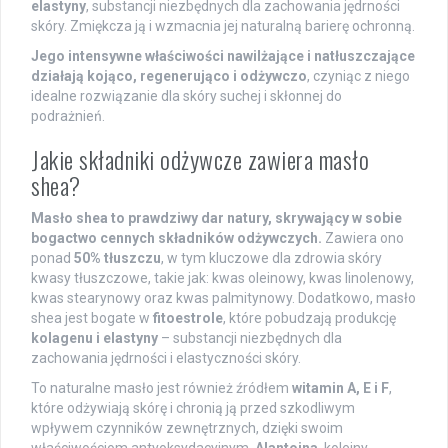
elastyny
, substancji niezbędnych dla zachowania jędrności
skóry. Zmiękcza ją i wzmacnia jej naturalną barierę ochronną.
Jego intensywne właściwości nawilżające i natłuszczające
działają kojąco, regenerująco i odżywczo
, czyniąc z niego
idealne rozwiązanie dla skóry suchej i skłonnej do
podrażnień.
Jakie składniki odżywcze zawiera masło
shea?
Masło shea to prawdziwy dar natury, skrywający w sobie
bogactwo cennych składników odżywczych.
Zawiera ono
ponad
50% tłuszczu
, w tym kluczowe dla zdrowia skóry
kwasy tłuszczowe, takie jak: kwas oleinowy, kwas linolenowy,
kwas stearynowy oraz kwas palmitynowy. Dodatkowo, masło
shea jest bogate w
fitoestrole
, które pobudzają produkcję
kolagenu i elastyny
– substancji niezbędnych dla
zachowania jędrności i elastyczności skóry.
To naturalne masło jest również źródłem
witamin A, E i F
,
które odżywiają skórę i chronią ją przed szkodliwym
wpływem czynników zewnętrznych, dzięki swoim