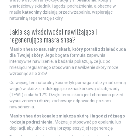
właściwościom antyoksydacyjnym.
Alantoina
, kolejny
wartościowy składnik, łagodzi podrażnienia, a obecne w
maśle
katechiny
działają przeciwzapalnie, wspierając
naturalną regenerację skóry.
Jakie są właściwości nawilżające i
regenerujące masła shea?
Masło shea to naturalny skarb, który potrafi zdziałać cuda
dla Twojej skóry.
Jego bogata formuła zapewnia
intensywne nawilżenie, a badania pokazują, że już po
miesiącu regularnego stosowania nawilżenie skóry może
wzrosnąć aż o 33%!
Co więcej, ten naturalny kosmetyk pomaga zatrzymać cenną
wilgoć w skórze, redukując przeznaskórkową utratę wody
(TEWL) o około 17%. Dzięki temu skóra jest chroniona przed
wysuszeniem i dłużej zachowuje odpowiedni poziom
nawodnienia.
Masło shea doskonale zmiękcza skórę i łagodzi różnego
rodzaju podrażnienia.
Można je stosować po opalaniu lub
depilacji, aby ukoić skórę i przyspieszyć jej regenerację.