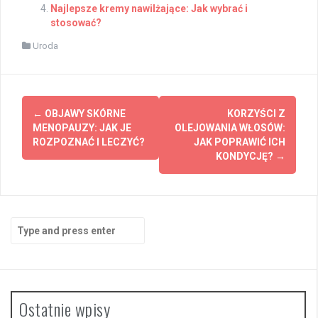
Najlepsze kremy nawilżające: Jak wybrać i
stosować?
Uroda
Post
←
OBJAWY SKÓRNE
KORZYŚCI Z
navigation
MENOPAUZY: JAK JE
OLEJOWANIA WŁOSÓW:
ROZPOZNAĆ I LECZYĆ?
JAK POPRAWIĆ ICH
KONDYCJĘ?
→
Search
for:
Ostatnie wpisy