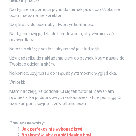
delikatny nacisk.
Następnie za pomocą płynu do demakijażu oczyść okolice
oczu i nałóż na nie korektor.
Użyj kredki do oczu, aby stworzyć kontur oka.
Następnie użyj pędzla do blendowania, aby wymieszać
rozświetlacz.
Nałóż na skórę podkład, aby nadać jej gładkość.
Użyj pędzelka do nakładania cieni do powiek, który pasuje do
Twojego odcienia skóry.
Na koniec, użyj tuszu do rzęs, aby wzmocnić wygląd oka.
Wnioski:
Mam nadzieję, że podobał Ci się ten tutorial. Zawarłam
również kilka podstawowych wskazówek, które pomogą Ci
uzyskać perfekcyjne rozświetlenie oczu.
Powiązane wpisy:
Jak perfekcyjnie wykonać brwi
8 sekretów, aby zrobić idealne brwi