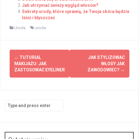
Jak utrzymać świeży wygląd włosów?
Sekrety urody, które sprawią, że Twoja skóra będzie
lśnić i błyszczeć
Uroda
uroda
Post
←
TUTORIAL
JAK STYLIZOWAĆ
navigation
MAKIJAŻU: JAK
WŁOSY JAK
ZASTOSOWAĆ EYELINER
ZAWODOWIEC?
→
Search
for: