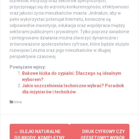
biznesów, instytucji oraz sektorów specyficznych,
przyczyniając się do wzrostu konkurencyjności, efektywności
oraz jakości życia mieszkańców miasta. Jednakże, aby w
pełni wykorzystać potencjał Internetu, konieczne są
odpowiednie inwestycje, edukacja oraz współpraca między
sektorami publicznym i prywatnym. Tylko poprzez świadome
i zintegrowane działania można stworzyć dynamiczne i
zrównoważone społeczeństwo cyfrowe, które będzie służyło
rozwojowi Leszna oraz jego mieszkańców w długiej
perspektywie czasowej.
Powiązane wpisy:
Bukowe łóżka do sypialni: Dlaczego są idealnym
wyborem?
Jakie uszczelnienia techniczne wybrać? Poradnik
dla inżynierów i techników
Inne
Post
←
OLEJKI NATURALNE
DRUK CYFROWY CZY
DO BRODY: KOMPLETNY
OFFSETOWY? WYBÓR