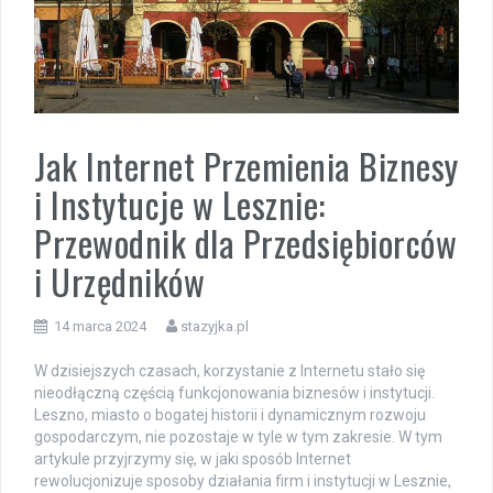
Jak Internet Przemienia Biznesy
i Instytucje w Lesznie:
Przewodnik dla Przedsiębiorców
i Urzędników
14 marca 2024
stazyjka.pl
W dzisiejszych czasach, korzystanie z Internetu stało się
nieodłączną częścią funkcjonowania biznesów i instytucji.
Leszno, miasto o bogatej historii i dynamicznym rozwoju
gospodarczym, nie pozostaje w tyle w tym zakresie. W tym
artykule przyjrzymy się, w jaki sposób Internet
rewolucjonizuje sposoby działania firm i instytucji w Lesznie,