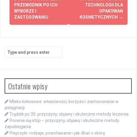
navigation
PRZEWODNIK PO ICH
TECHNOLOGII DLA
WYBORZE I
OPAKOWAŃ
ZASTOSOWANIU
KOSMETYCZNYCH
→
Search
for:
Ostatnie wpisy
Mleko kokosowe: właściwości, korzyści i zastosowanie w
pielęgnacji
Trądzik po 30: przyczyny, objawy i skuteczne metody leczenia
Pocenie się stóp – przyczyny, objawy i skuteczne metody
zapobiegania
Pieprzyki: rodzaje, powstawanie i jak dbać o skórę