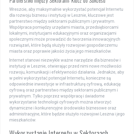
Partnerstwo między Sektorami: Klucz do Sukcesu
Wreszcie, aby maksymalnie wykorzystać potencjał Internetu
dla rozwoju biznesu i instytucji w Lesznie, kluczowe jest
partnerstwo między sektorami publicznym i prywatnym.
Współpraca pomiędzy urzędami miasta, przedsiębiorcami
lokalnymi, instytucjami edukacyjnymi oraz organizacjami
społecznymi może prowadzić do tworzenia innowacyjnych
rozwiązań, które będą służyły rozwojowi gospodarczemu
miasta oraz poprawie jakości życia jego mieszkańców.
Internet stanowi niezwykle ważne narzędzie dla biznesów i
instytucji w Lesznie, otwierając przed nimi nowe możliwości
rozwoju, komunikacji i efektywności działania. Jednakże, aby
w pełni wykorzystać potencjał Internetu, konieczne są
odpowiednie inwestycje w infrastrukturę cyfrową, edukację
cyfrową oraz partnerstwo między sektorami publicznym i
prywatnym. Tylko poprzez współpracę i świadome
wykorzystanie technologii cyfrowych można stworzyć
dynamiczne i konkurencyjne środowisko biznesowe oraz
administracyjne, które będzie służyło rozwojowi Leszna i jego
mieszkańców.
Wykorzystanie Internetu w Sektoraach