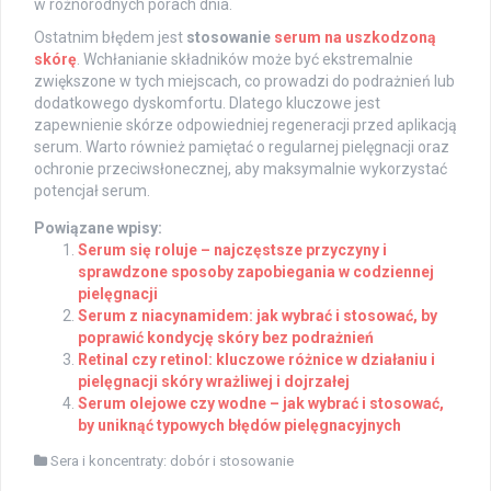
w różnorodnych porach dnia.
Ostatnim błędem jest
stosowanie
serum na uszkodzoną
skórę
. Wchłanianie składników może być ekstremalnie
zwiększone w tych miejscach, co prowadzi do podrażnień lub
dodatkowego dyskomfortu. Dlatego kluczowe jest
zapewnienie skórze odpowiedniej regeneracji przed aplikacją
serum. Warto również pamiętać o regularnej pielęgnacji oraz
ochronie przeciwsłonecznej, aby maksymalnie wykorzystać
potencjał serum.
Powiązane wpisy:
Serum się roluje – najczęstsze przyczyny i
sprawdzone sposoby zapobiegania w codziennej
pielęgnacji
Serum z niacynamidem: jak wybrać i stosować, by
poprawić kondycję skóry bez podrażnień
Retinal czy retinol: kluczowe różnice w działaniu i
pielęgnacji skóry wrażliwej i dojrzałej
Serum olejowe czy wodne – jak wybrać i stosować,
by uniknąć typowych błędów pielęgnacyjnych
Sera i koncentraty: dobór i stosowanie