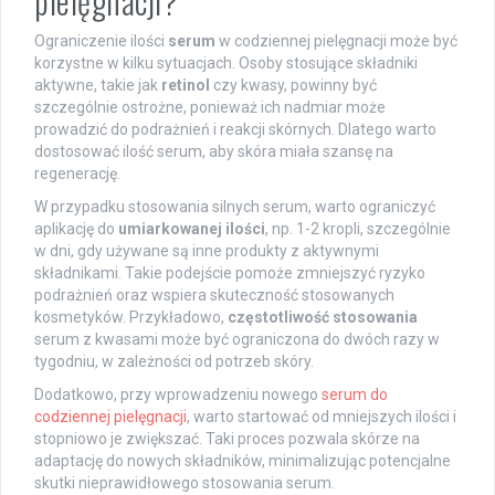
pielęgnacji?
Ograniczenie ilości
serum
w codziennej pielęgnacji może być
korzystne w kilku sytuacjach. Osoby stosujące składniki
aktywne, takie jak
retinol
czy kwasy, powinny być
szczególnie ostrożne, ponieważ ich nadmiar może
prowadzić do podrażnień i reakcji skórnych. Dlatego warto
dostosować ilość serum, aby skóra miała szansę na
regenerację.
W przypadku stosowania silnych serum, warto ograniczyć
aplikację do
umiarkowanej ilości
, np. 1-2 kropli, szczególnie
w dni, gdy używane są inne produkty z aktywnymi
składnikami. Takie podejście pomoże zmniejszyć ryzyko
podrażnień oraz wspiera skuteczność stosowanych
kosmetyków. Przykładowo,
częstotliwość stosowania
serum z kwasami może być ograniczona do dwóch razy w
tygodniu, w zależności od potrzeb skóry.
Dodatkowo, przy wprowadzeniu nowego
serum do
codziennej pielęgnacji
, warto startować od mniejszych ilości i
stopniowo je zwiększać. Taki proces pozwala skórze na
adaptację do nowych składników, minimalizując potencjalne
skutki nieprawidłowego stosowania serum.