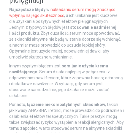
Najczęstsze błędy
w
nakładaniu serum mogą znacząco
wpłynąć na jego skuteczność
, a ich unikanie jest kluczowe
dla uzyskania pozytywnych efektów pielęgnacyjnych.
Jednym z typowych błędów jest
stosowanie nadmiernej
ilości produktu
. Zbyt duża ilość serum może spowodować,
że składniki aktywne nie będą w stanie dobrze się wchłonąć,
a nadmiar może prowadzić do uczucia lepkiej skóry.
Optymalne jest użycie małej, odpowiedniej dawki, aby
umożliwić skuteczne wchłanianie.
Innym częstym błędem jest
pomijanie użycia kremu
nawilżającego
. Serum działa najlepiej w połączeniu z
odpowiednim nawilżeniem, które zapewnia barierę ochronną
i dodatkowe nawilżenie. W sytuacji, gdy serum jest
stosowane samodzielnie, jego działanie może zostać
osłabione.
Ponadto,
łączenie niekompatybilnych składników
, takich
jak kwasy AHA/BHA i retinol, może prowadzić do podrażnień i
osłabienia efektów terapeutycznych. Takie praktyki mogą
także zwiększać ryzyko wystąpienia reakcji alergicznych. Aby
temu zapobiec, warto stosować serum na aktywne składniki