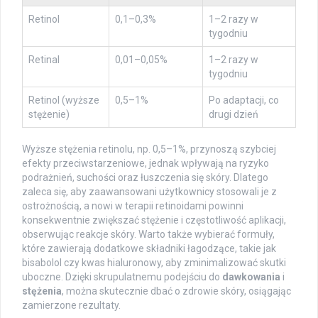
Retinol
0,1–0,3%
1–2 razy w
tygodniu
Retinal
0,01–0,05%
1–2 razy w
tygodniu
Retinol (wyższe
0,5–1%
Po adaptacji, co
stężenie)
drugi dzień
Wyższe stężenia retinolu, np. 0,5–1%, przynoszą szybciej
efekty przeciwstarzeniowe, jednak wpływają na ryzyko
podrażnień, suchości oraz łuszczenia się skóry. Dlatego
zaleca się, aby zaawansowani użytkownicy stosowali je z
ostrożnością, a nowi w terapii retinoidami powinni
konsekwentnie zwiększać stężenie i częstotliwość aplikacji,
obserwując reakcje skóry. Warto także wybierać formuły,
które zawierają dodatkowe składniki łagodzące, takie jak
bisabolol czy kwas hialuronowy, aby zminimalizować skutki
uboczne. Dzięki skrupulatnemu podejściu do
dawkowania
i
stężenia
, można skutecznie dbać o zdrowie skóry, osiągając
zamierzone rezultaty.