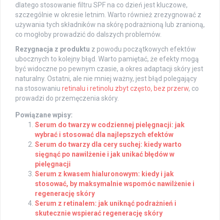
dlatego stosowanie filtru SPF na co dzień jest kluczowe,
szczególnie w okresie letnim. Warto również zrezygnować z
używania tych składników na skórę podrażnioną lub zranioną,
co mogłoby prowadzić do dalszych problemów.
Rezygnacja z produktu
z powodu początkowych efektów
ubocznych to kolejny błąd. Warto pamiętać, że efekty mogą
być widoczne po pewnym czasie, a okres adaptacji skóry jest
naturalny. Ostatni, ale nie mniej ważny, jest błąd polegający
na stosowaniu
retinalu i retinolu zbyt często, bez przerw
, co
prowadzi do przemęczenia skóry.
Powiązane wpisy:
Serum do twarzy w codziennej pielęgnacji: jak
wybrać i stosować dla najlepszych efektów
Serum do twarzy dla cery suchej: kiedy warto
sięgnąć po nawilżenie i jak unikać błędów w
pielęgnacji
Serum z kwasem hialuronowym: kiedy i jak
stosować, by maksymalnie wspomóc nawilżenie i
regenerację skóry
Serum z retinalem: jak uniknąć podrażnień i
skutecznie wspierać regenerację skóry