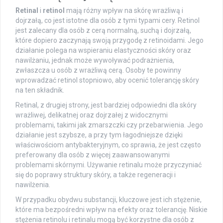
Retinal
i
retinol
mają różny wpływ na skórę wrażliwą i
dojrzałą, co jest istotne dla osób z tymi typami cery. Retinol
jest zalecany dla osób z cerą normalną, suchą i dojrzałą,
które dopiero zaczynają swoją przygodę z retinoidami. Jego
działanie polega na wspieraniu elastyczności skóry oraz
nawilżaniu, jednak może wywoływać podrażnienia,
zwłaszcza u osób z wrażliwą cerą. Osoby te powinny
wprowadzać retinol stopniowo, aby ocenić tolerancję skóry
na ten składnik.
Retinal, z drugiej strony, jest bardziej odpowiedni dla skóry
wrażliwej, delikatnej oraz dojrzałej z widocznymi
problemami, takimi jak zmarszczki czy przebarwienia. Jego
działanie jest szybsze, a przy tym łagodniejsze dzięki
właściwościom antybakteryjnym, co sprawia, że jest często
preferowany dla osób z więcej zaawansowanymi
problemami skórnymi. Używanie retinalu może przyczyniać
się do poprawy struktury skóry, a także regeneracji i
nawilżenia.
W przypadku obydwu substancji, kluczowe jest ich stężenie,
które ma bezpośredni wpływ na efekty oraz tolerancję. Niskie
stężenia retinolu i retinalu mogą być korzystne dla osób z