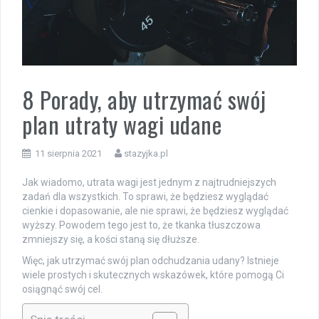
8 Porady, aby utrzymać swój
plan utraty wagi udane
11 sierpnia 2021
stazyjka.pl
Jak wiadomo, utrata wagi jest jednym z najtrudniejszych
zadań dla wszystkich. To sprawi, że będziesz wyglądać
cienkie i dopasowanie, ale nie sprawi, że będziesz wyglądać
wyższy. Powodem tego jest to, że tkanka tłuszczowa
zmniejszy się, a kości staną się dłuższe.
Więc, jak utrzymać swój plan odchudzania udany? Istnieje
wiele prostych i skutecznych wskazówek, które pomogą Ci
osiągnąć swój cel.