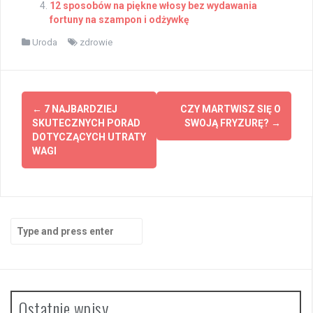
12 sposobów na piękne włosy bez wydawania
fortuny na szampon i odżywkę
Uroda
zdrowie
Post
←
7 NAJBARDZIEJ
CZY MARTWISZ SIĘ O
navigation
SKUTECZNYCH PORAD
SWOJĄ FRYZURĘ?
→
DOTYCZĄCYCH UTRATY
WAGI
Search
for:
Ostatnie wpisy