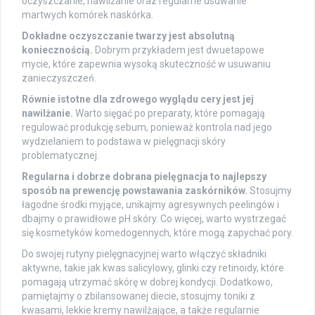
oczyszczanie, nawilżanie oraz regularne usuwanie
martwych komórek naskórka.
Dokładne oczyszczanie twarzy jest absolutną
koniecznością.
Dobrym przykładem jest dwuetapowe
mycie, które zapewnia wysoką skuteczność w usuwaniu
zanieczyszczeń.
Równie istotne dla zdrowego wyglądu cery jest jej
nawilżanie.
Warto sięgać po preparaty, które pomagają
regulować produkcję sebum, ponieważ kontrola nad jego
wydzielaniem to podstawa w pielęgnacji skóry
problematycznej.
Regularna i dobrze dobrana pielęgnacja to najlepszy
sposób na prewencję powstawania zaskórników.
Stosujmy
łagodne środki myjące, unikajmy agresywnych peelingów i
dbajmy o prawidłowe pH skóry. Co więcej, warto wystrzegać
się kosmetyków komedogennych, które mogą zapychać pory.
Do swojej rutyny pielęgnacyjnej warto włączyć składniki
aktywne, takie jak kwas salicylowy, glinki czy retinoidy, które
pomagają utrzymać skórę w dobrej kondycji. Dodatkowo,
pamiętajmy o zbilansowanej diecie, stosujmy toniki z
kwasami, lekkie kremy nawilżające, a także regularnie