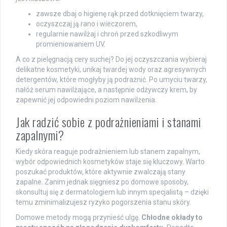
zawsze dbaj o higienę rąk przed dotknięciem twarzy,
oczyszczaj ją rano i wieczorem,
regularnie nawilżaj i chroń przed szkodliwym
promieniowaniem UV.
A co z pielęgnacją cery suchej? Do jej oczyszczania wybieraj
delikatne kosmetyki, unikaj twardej wody oraz agresywnych
detergentów, które mogłyby ją podrażnić. Po umyciu twarzy,
nałóż serum nawilżające, a następnie odżywczy krem, by
zapewnić jej odpowiedni poziom nawilżenia.
Jak radzić sobie z podrażnieniami i stanami
zapalnymi?
Kiedy skóra reaguje podrażnieniem lub stanem zapalnym,
wybór odpowiednich kosmetyków staje się kluczowy. Warto
poszukać produktów, które aktywnie zwalczają stany
zapalne. Zanim jednak sięgniesz po domowe sposoby,
skonsultuj się z dermatologiem lub innym specjalistą – dzięki
temu zminimalizujesz ryzyko pogorszenia stanu skóry.
Domowe metody mogą przynieść ulgę.
Chłodne okłady to