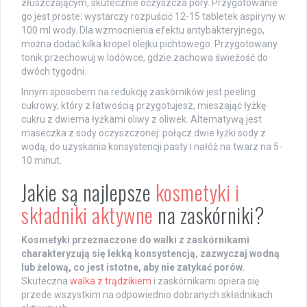
złuszczającym, skutecznie oczyszcza pory. Przygotowanie
go jest proste: wystarczy rozpuścić 12-15 tabletek aspiryny w
100 ml wody. Dla wzmocnienia efektu antybakteryjnego,
można dodać kilka kropel olejku pichtowego. Przygotowany
tonik przechowuj w lodówce, gdzie zachowa świeżość do
dwóch tygodni.
Innym sposobem na redukcję zaskórników jest peeling
cukrowy, który z łatwością przygotujesz, mieszając łyżkę
cukru z dwiema łyżkami oliwy z oliwek. Alternatywą jest
maseczka z sody oczyszczonej: połącz dwie łyżki sody z
wodą, do uzyskania konsystencji pasty i nałóż na twarz na 5-
10 minut.
Jakie są najlepsze
kosmetyki i
składniki aktywne
na zaskórniki?
Kosmetyki przeznaczone do walki z zaskórnikami
charakteryzują się lekką konsystencją, zazwyczaj wodną
lub żelową, co jest istotne, aby nie zatykać porów.
Skuteczna
walka z trądzikiem
i zaskórnikami opiera się
przede wszystkim na odpowiednio dobranych składnikach