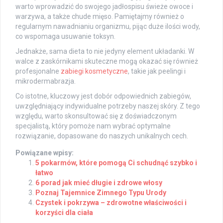
warto wprowadzić do swojego jadłospisu świeże owoce i
warzywa, a także chude mięso. Pamiętajmy również o
regularnym nawadnianiu organizmu, pijąc duże ilości wody,
co wspomaga usuwanie toksyn.
Jednakże, sama dieta to nie jedyny element układanki. W
walce z zaskórnikami skuteczne mogą okazać się również
profesjonalne
zabiegi kosmetyczne
, takie jak peelingi i
mikrodermabrazja.
Co istotne, kluczowy jest dobór odpowiednich zabiegów,
uwzględniający indywidualne potrzeby naszej skóry. Z tego
względu, warto skonsultować się z doświadczonym
specjalistą, który pomoże nam wybrać optymalne
rozwiązanie, dopasowane do naszych unikalnych cech.
Powiązane wpisy:
5 pokarmów, które pomogą Ci schudnąć szybko i
łatwo
6 porad jak mieć długie i zdrowe włosy
Poznaj Tajemnice Zimnego Typu Urody
Czystek i pokrzywa – zdrowotne właściwości i
korzyści dla ciała