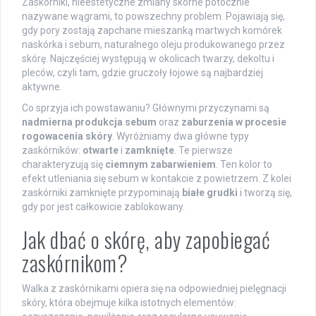
Zaskórniki, nieestetyczne zmiany skórne potocznie
nazywane wągrami, to powszechny problem. Pojawiają się,
gdy pory zostają zapchane mieszanką martwych komórek
naskórka i sebum, naturalnego oleju produkowanego przez
skórę. Najczęściej występują w okolicach twarzy, dekoltu i
pleców, czyli tam, gdzie gruczoły łojowe są najbardziej
aktywne.
Co sprzyja ich powstawaniu? Głównymi przyczynami są
nadmierna produkcja sebum
oraz
zaburzenia w procesie
rogowacenia skóry
. Wyróżniamy dwa główne typy
zaskórników:
otwarte
i
zamknięte
. Te pierwsze
charakteryzują się
ciemnym zabarwieniem
. Ten kolor to
efekt utleniania się sebum w kontakcie z powietrzem. Z kolei
zaskórniki zamknięte przypominają
białe grudki
i tworzą się,
gdy por jest całkowicie zablokowany.
Jak dbać o skórę, aby zapobiegać
zaskórnikom?
Walka z zaskórnikami opiera się na odpowiedniej pielęgnacji
skóry, która obejmuje kilka istotnych elementów: