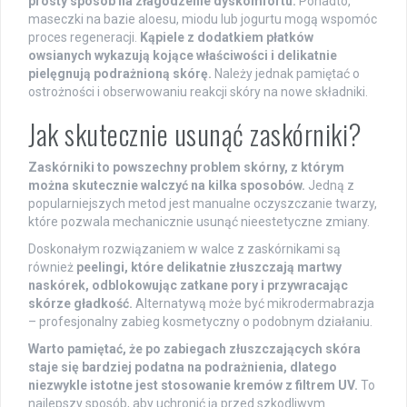
prosty sposób na złagodzenie dyskomfortu.
Ponadto,
maseczki na bazie aloesu, miodu lub jogurtu mogą wspomóc
proces regeneracji.
Kąpiele z dodatkiem płatków
owsianych wykazują kojące właściwości i delikatnie
pielęgnują podrażnioną skórę.
Należy jednak pamiętać o
ostrożności i obserwowaniu reakcji skóry na nowe składniki.
Jak skutecznie usunąć zaskórniki?
Zaskórniki to powszechny problem skórny, z którym
można skutecznie walczyć na kilka sposobów.
Jedną z
popularniejszych metod jest manualne oczyszczanie twarzy,
które pozwala mechanicznie usunąć nieestetyczne zmiany.
Doskonałym rozwiązaniem w walce z zaskórnikami są
również
peelingi, które delikatnie złuszczają martwy
naskórek, odblokowując zatkane pory i przywracając
skórze gładkość.
Alternatywą może być mikrodermabrazja
– profesjonalny zabieg kosmetyczny o podobnym działaniu.
Warto pamiętać, że po zabiegach złuszczających skóra
staje się bardziej podatna na podrażnienia, dlatego
niezwykle istotne jest stosowanie kremów z filtrem UV.
To
najlepszy sposób, aby uchronić ją przed szkodliwym