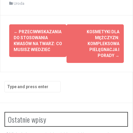
Uroda
Post
←
PRZECIWWSKAZANIA
KOSMETYKI DLA
navigation
DO STOSOWANIA
MĘŻCZYZN:
KWASÓW NA TWARZ: CO
KOMPLEKSOWA
MUSISZ WIEDZIEĆ
PIELĘGNACJA I
PORADY
→
Search
for:
Ostatnie wpisy