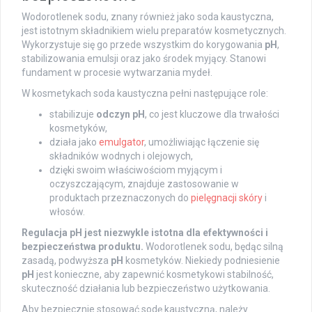
Wodorotlenek sodu, znany również jako soda kaustyczna,
jest istotnym składnikiem wielu preparatów kosmetycznych.
Wykorzystuje się go przede wszystkim do korygowania
pH
,
stabilizowania emulsji oraz jako środek myjący. Stanowi
fundament w procesie wytwarzania mydeł.
W kosmetykach soda kaustyczna pełni następujące role:
stabilizuje
odczyn pH
, co jest kluczowe dla trwałości
kosmetyków,
działa jako
emulgator
, umożliwiając łączenie się
składników wodnych i olejowych,
dzięki swoim właściwościom myjącym i
oczyszczającym, znajduje zastosowanie w
produktach przeznaczonych do
pielęgnacji skóry
i
włosów.
Regulacja pH jest niezwykle istotna dla efektywności i
bezpieczeństwa produktu.
Wodorotlenek sodu, będąc silną
zasadą, podwyższa
pH
kosmetyków. Niekiedy podniesienie
pH
jest konieczne, aby zapewnić kosmetykowi stabilność,
skuteczność działania lub bezpieczeństwo użytkowania.
Aby bezpiecznie stosować sodę kaustyczną, należy