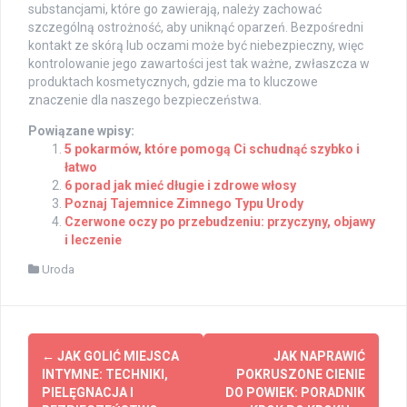
substancjami, które go zawierają, należy zachować
szczególną ostrożność, aby uniknąć oparzeń. Bezpośredni
kontakt ze skórą lub oczami może być niebezpieczny, więc
kontrolowanie jego zawartości jest tak ważne, zwłaszcza w
produktach kosmetycznych, gdzie ma to kluczowe
znaczenie dla naszego bezpieczeństwa.
Powiązane wpisy:
5 pokarmów, które pomogą Ci schudnąć szybko i
łatwo
6 porad jak mieć długie i zdrowe włosy
Poznaj Tajemnice Zimnego Typu Urody
Czerwone oczy po przebudzeniu: przyczyny, objawy
i leczenie
Uroda
Post
←
JAK GOLIĆ MIEJSCA
JAK NAPRAWIĆ
navigation
INTYMNE: TECHNIKI,
POKRUSZONE CIENIE
PIELĘGNACJA I
DO POWIEK: PORADNIK