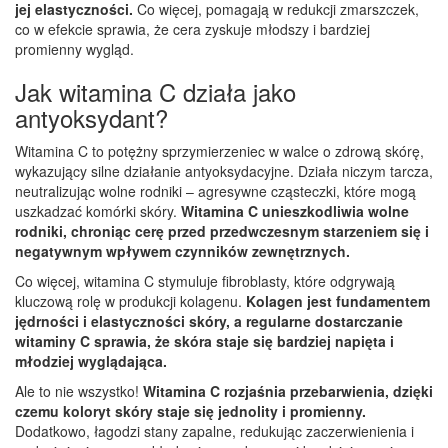
jej elastyczności.
Co więcej, pomagają w redukcji zmarszczek,
co w efekcie sprawia, że cera zyskuje młodszy i bardziej
promienny wygląd.
Jak witamina C działa jako
antyoksydant?
Witamina C to potężny sprzymierzeniec w walce o zdrową skórę,
wykazujący silne działanie antyoksydacyjne. Działa niczym tarcza,
neutralizując wolne rodniki – agresywne cząsteczki, które mogą
uszkadzać komórki skóry.
Witamina C unieszkodliwia wolne
rodniki, chroniąc cerę przed przedwczesnym starzeniem się i
negatywnym wpływem czynników zewnętrznych.
Co więcej, witamina C stymuluje fibroblasty, które odgrywają
kluczową rolę w produkcji kolagenu.
Kolagen jest fundamentem
jędrności i elastyczności skóry, a regularne dostarczanie
witaminy C sprawia, że skóra staje się bardziej napięta i
młodziej wyglądająca.
Ale to nie wszystko!
Witamina C rozjaśnia przebarwienia, dzięki
czemu koloryt skóry staje się jednolity i promienny.
Dodatkowo, łagodzi stany zapalne, redukując zaczerwienienia i