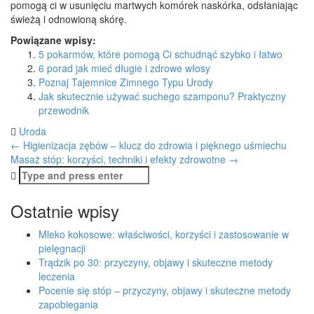
pomogą ci w usunięciu martwych komórek naskórka, odsłaniając
świeżą i odnowioną skórę.
Powiązane wpisy:
5 pokarmów, które pomogą Ci schudnąć szybko i łatwo
6 porad jak mieć długie i zdrowe włosy
Poznaj Tajemnice Zimnego Typu Urody
Jak skutecznie używać suchego szamponu? Praktyczny
przewodnik
Uroda
Post
←
Higienizacja zębów – klucz do zdrowia i pięknego uśmiechu
Masaż stóp: korzyści, techniki i efekty zdrowotne
→
navigation
Search
for:
Ostatnie wpisy
Mleko kokosowe: właściwości, korzyści i zastosowanie w
pielęgnacji
Trądzik po 30: przyczyny, objawy i skuteczne metody
leczenia
Pocenie się stóp – przyczyny, objawy i skuteczne metody
zapobiegania