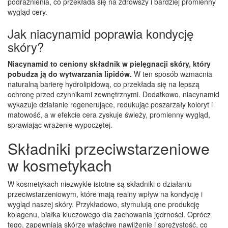
podrażnienia, co przekłada się na zdrowszy i bardziej promienny
wygląd cery.
Jak niacynamid poprawia kondycję
skóry?
Niacynamid to ceniony składnik w pielęgnacji skóry, który
pobudza ją do wytwarzania lipidów.
W ten sposób wzmacnia
naturalną barierę hydrolipidową, co przekłada się na lepszą
ochronę przed czynnikami zewnętrznymi. Dodatkowo, niacynamid
wykazuje działanie regenerujące, redukując poszarzały koloryt i
matowość, a w efekcie cera zyskuje świeży, promienny wygląd,
sprawiając wrażenie wypoczętej.
Składniki przeciwstarzeniowe
w kosmetykach
W kosmetykach niezwykle istotne są składniki o działaniu
przeciwstarzeniowym, które mają realny wpływ na kondycję i
wygląd naszej skóry. Przykładowo, stymulują one produkcję
kolagenu, białka kluczowego dla zachowania jędrności. Oprócz
tego, zapewniają skórze właściwe nawilżenie i sprężystość, co