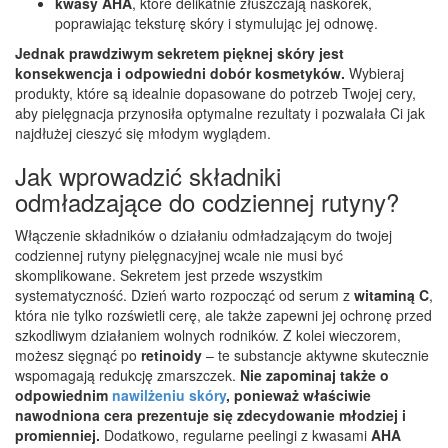
kwasy AHA
, które delikatnie złuszczają naskórek,
poprawiając teksturę skóry i stymulując jej odnowę.
Jednak prawdziwym sekretem pięknej skóry jest
konsekwencja i odpowiedni dobór kosmetyków.
Wybieraj
produkty, które są idealnie dopasowane do potrzeb Twojej cery,
aby pielęgnacja przynosiła optymalne rezultaty i pozwalała Ci jak
najdłużej cieszyć się młodym wyglądem.
Jak wprowadzić składniki
odmładzające do codziennej rutyny?
Włączenie składników o działaniu odmładzającym do twojej
codziennej rutyny pielęgnacyjnej wcale nie musi być
skomplikowane. Sekretem jest przede wszystkim
systematyczność. Dzień warto rozpocząć od serum z
witaminą C
,
która nie tylko rozświetli cerę, ale także zapewni jej ochronę przed
szkodliwym działaniem wolnych rodników. Z kolei wieczorem,
możesz sięgnąć po
retinoidy
– te substancje aktywne skutecznie
wspomagają redukcję zmarszczek.
Nie zapominaj także o
odpowiednim
nawilżeniu skóry
, ponieważ właściwie
nawodniona cera prezentuje się zdecydowanie młodziej i
promienniej.
Dodatkowo, regularne peelingi z kwasami
AHA