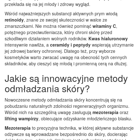
przekłada się na jej młody i zdrowy wygląd.
Wśród najważniejszych substancji aktywnych prym wiodą
retinoidy
, znane ze swojej skuteczności w walce ze
zmarszczkami. Nie można również pominąć
witaminy C
,
potężnego przeciwutleniacza, który chroni skórę przed
szkodliwym działaniem wolnych rodników.
Kwas hialuronowy
intensywnie nawilża, a
ceramidy i peptydy
wspierają utrzymanie
jej zdrowej bariery ochronnej. Dlatego też, przy wyborze
kosmetyków warto zwracać uwagę na obecność tych cennych
składników, aby cieszyć się młodą i promienną cerą na dłużej.
Jakie są innowacyjne metody
odmładzania skóry?
Nowoczesne metody odmładzania skóry koncentrują się na
pobudzaniu naturalnych zdolności regeneracyjnych organizmu.
Wśród nich na szczególną uwagę zasługują
mezoterapia
oraz
lifting wampirzy
, obiecujące odzyskanie młodzieńczego blasku.
Mezoterapia
to precyzyjna technika, w której aktywne substancje
odżywcze są wprowadzane bezpośrednio do skóry, docierając