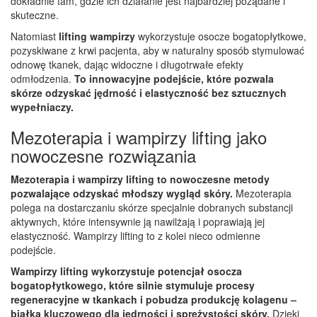
dokładnie tam, gdzie ich działanie jest najbardziej pożądane i
skuteczne.
Natomiast
lifting wampirzy
wykorzystuje osocze bogatopłytkowe,
pozyskiwane z krwi pacjenta, aby w naturalny sposób stymulować
odnowę tkanek, dając widoczne i długotrwałe efekty
odmłodzenia.
To innowacyjne podejście, które pozwala
skórze odzyskać jędrność i elastyczność bez sztucznych
wypełniaczy.
Mezoterapia i wampirzy lifting jako
nowoczesne rozwiązania
Mezoterapia i wampirzy lifting to nowoczesne metody
pozwalające odzyskać młodszy wygląd skóry.
Mezoterapia
polega na dostarczaniu skórze specjalnie dobranych substancji
aktywnych, które intensywnie ją nawilżają i poprawiają jej
elastyczność. Wampirzy lifting to z kolei nieco odmienne
podejście.
Wampirzy lifting wykorzystuje potencjał osocza
bogatopłytkowego, które silnie stymuluje procesy
regeneracyjne w tkankach i pobudza produkcję kolagenu –
białka kluczowego dla jędrności i sprężystości skóry.
Dzięki