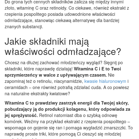
Do grona tych cennych składników zalicza się między innymi
złoto, witaminę C oraz retinoidy. Co ciekawe, również ekstrakt z
rzepienia pospolitego posiada udowodnione właściwości
odmładzające, stanowiąc ciekawą alternatywę dla bardziej
znanych substancji.
Jakie składniki mają
właściwości odmładzające?
Chcesz na dłużej zachować młodzieńczy wygląd? Sięgnij po
składniki, które naprawdę działają!
Witamina C i E to Twoi
sprzymierzeńcy w walce z upływającym czasem.
Nie
zapominaj też o retinolu, niacynamidzie,
kwasie hialuronowym
i
ceramidach – one również potrafią zdziałać cuda. A co powiesz
na naturalne ekstrakty kwiatowe?
Witamina C to prawdziwy zastrzyk energii dla Twojej skóry,
pobudzający ją do produkcji kolagenu, który odpowiada za
jej sprężystość.
Retinol natomiast dba o szybką odnowę
komórek. Weźmy na przykład ekstrakt z rzepienia pospolitego –
wspomaga on gojenie się ran i pomaga wygładzić zmarszczki. To
naprawdę proste triki, które pomogą Ci cieszyć się młodziej