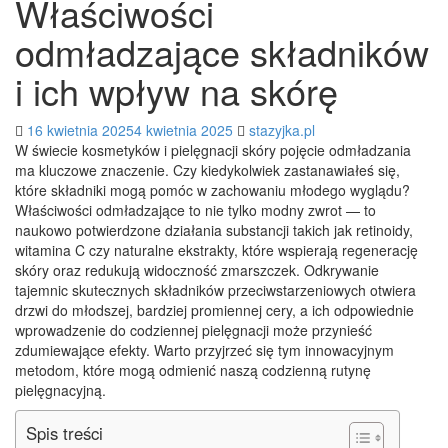
Właściwości
odmładzające składników
i ich wpływ na skórę
16 kwietnia 2025
4 kwietnia 2025
stazyjka.pl
W świecie kosmetyków i pielęgnacji skóry pojęcie odmładzania
ma kluczowe znaczenie. Czy kiedykolwiek zastanawiałeś się,
które składniki mogą pomóc w zachowaniu młodego wyglądu?
Właściwości odmładzające to nie tylko modny zwrot — to
naukowo potwierdzone działania substancji takich jak retinoidy,
witamina C czy naturalne ekstrakty, które wspierają regenerację
skóry oraz redukują widoczność zmarszczek. Odkrywanie
tajemnic skutecznych składników przeciwstarzeniowych otwiera
drzwi do młodszej, bardziej promiennej cery, a ich odpowiednie
wprowadzenie do codziennej pielęgnacji może przynieść
zdumiewające efekty. Warto przyjrzeć się tym innowacyjnym
metodom, które mogą odmienić naszą codzienną rutynę
pielęgnacyjną.
Spis treści