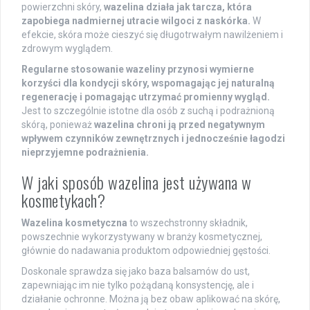
powierzchni skóry,
wazelina działa jak tarcza, która
zapobiega nadmiernej utracie wilgoci z naskórka.
W
efekcie, skóra może cieszyć się długotrwałym nawilżeniem i
zdrowym wyglądem.
Regularne stosowanie wazeliny przynosi wymierne
korzyści dla kondycji skóry, wspomagając jej naturalną
regenerację i pomagając utrzymać promienny wygląd.
Jest to szczególnie istotne dla osób z suchą i podrażnioną
skórą, ponieważ
wazelina chroni ją przed negatywnym
wpływem czynników zewnętrznych i jednocześnie łagodzi
nieprzyjemne podrażnienia.
W jaki sposób wazelina jest używana w
kosmetykach?
Wazelina kosmetyczna
to wszechstronny składnik,
powszechnie wykorzystywany w branży kosmetycznej,
głównie do nadawania produktom odpowiedniej gęstości.
Doskonale sprawdza się jako baza balsamów do ust,
zapewniając im nie tylko pożądaną konsystencję, ale i
działanie ochronne. Można ją bez obaw aplikować na skórę,