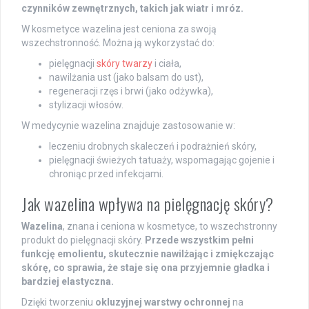
czynników zewnętrznych, takich jak wiatr i mróz.
W kosmetyce wazelina jest ceniona za swoją
wszechstronność. Można ją wykorzystać do:
pielęgnacji
skóry twarzy
i ciała,
nawilżania ust (jako balsam do ust),
regeneracji rzęs i brwi (jako odżywka),
stylizacji włosów.
W medycynie wazelina znajduje zastosowanie w:
leczeniu drobnych skaleczeń i podrażnień skóry,
pielęgnacji świeżych tatuaży, wspomagając gojenie i
chroniąc przed infekcjami.
Jak wazelina wpływa na pielęgnację skóry?
Wazelina
, znana i ceniona w kosmetyce, to wszechstronny
produkt do pielęgnacji skóry.
Przede wszystkim pełni
funkcję emolientu, skutecznie nawilżając i zmiękczając
skórę, co sprawia, że staje się ona przyjemnie gładka i
bardziej elastyczna.
Dzięki tworzeniu
okluzyjnej warstwy ochronnej
na