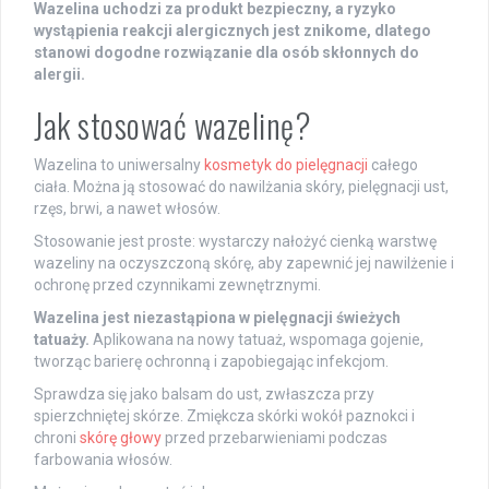
Wazelina uchodzi za produkt bezpieczny, a ryzyko
wystąpienia reakcji alergicznych jest znikome, dlatego
stanowi dogodne rozwiązanie dla osób skłonnych do
alergii.
Jak stosować wazelinę?
Wazelina to uniwersalny
kosmetyk do pielęgnacji
całego
ciała. Można ją stosować do nawilżania skóry, pielęgnacji ust,
rzęs, brwi, a nawet włosów.
Stosowanie jest proste: wystarczy nałożyć cienką warstwę
wazeliny na oczyszczoną skórę, aby zapewnić jej nawilżenie i
ochronę przed czynnikami zewnętrznymi.
Wazelina jest niezastąpiona w pielęgnacji świeżych
tatuaży.
Aplikowana na nowy tatuaż, wspomaga gojenie,
tworząc barierę ochronną i zapobiegając infekcjom.
Sprawdza się jako balsam do ust, zwłaszcza przy
spierzchniętej skórze. Zmiękcza skórki wokół paznokci i
chroni
skórę głowy
przed przebarwieniami podczas
farbowania włosów.