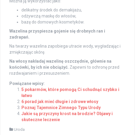
Można ją wykorzystać jako:
delikatny środek do demakijażu,
odżywczą maskę do włosów,
bazę do domowych kosmetyków.
Wazelina przyspiesza gojenie się drobnych ran i
zadrapań.
Na twarzy wazelina zapobiega utracie wody, wygładzając i
zmiękczając skórę.
Na włosy nakładaj wazelinę oszczędnie, głównie na
końcówki, by ich nie obciążyć.
Zapewni to ochronę przed
rozdwajaniem i przesuszeniem.
Powiązane wpisy:
5 pokarmów, które pomogą Ci schudnąć szybko i
łatwo
6 porad jak mieć długie i zdrowe włosy
Poznaj Tajemnice Zimnego Typu Urody
Jakie są przyczyny krost na brodzie? Objawy i
skuteczne leczenie
Uroda