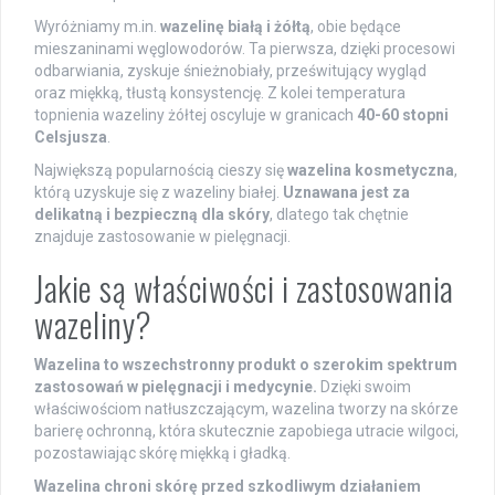
Wyróżniamy m.in.
wazelinę białą i żółtą
, obie będące
mieszaninami węglowodorów. Ta pierwsza, dzięki procesowi
odbarwiania, zyskuje śnieżnobiały, prześwitujący wygląd
oraz miękką, tłustą konsystencję. Z kolei temperatura
topnienia wazeliny żółtej oscyluje w granicach
40-60 stopni
Celsjusza
.
Największą popularnością cieszy się
wazelina kosmetyczna
,
którą uzyskuje się z wazeliny białej.
Uznawana jest za
delikatną i bezpieczną dla skóry
, dlatego tak chętnie
znajduje zastosowanie w pielęgnacji.
Jakie są właściwości i zastosowania
wazeliny?
Wazelina to wszechstronny produkt o szerokim spektrum
zastosowań w pielęgnacji i medycynie.
Dzięki swoim
właściwościom natłuszczającym, wazelina tworzy na skórze
barierę ochronną, która skutecznie zapobiega utracie wilgoci,
pozostawiając skórę miękką i gładką.
Wazelina chroni skórę przed szkodliwym działaniem