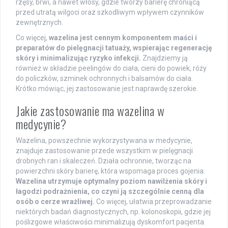
rzęsy, brwi, a nawet włosy, gdzie tworzy barierę chroniącą
przed utratą wilgoci oraz szkodliwym wpływem czynników
zewnętrznych.
Co więcej,
wazelina jest cennym komponentem maści i
preparatów do pielęgnacji tatuaży, wspierając regenerację
skóry i minimalizując ryzyko infekcji.
Znajdziemy ją
również w składzie peelingów do ciała, cieni do powiek, róży
do policzków, szminek ochronnych i balsamów do ciała.
Krótko mówiąc, jej zastosowanie jest naprawdę szerokie.
Jakie zastosowanie ma wazelina w
medycynie?
Wazelina, powszechnie wykorzystywana w medycynie,
znajduje zastosowanie przede wszystkim w pielęgnacji
drobnych ran i skaleczeń. Działa ochronnie, tworząc na
powierzchni skóry barierę, która wspomaga proces gojenia.
Wazelina utrzymuje optymalny poziom nawilżenia skóry i
łagodzi podrażnienia, co czyni ją szczególnie cenną dla
osób o cerze wrażliwej.
Co więcej, ułatwia przeprowadzanie
niektórych badań diagnostycznych, np. kolonoskopii, gdzie jej
poślizgowe właściwości minimalizują dyskomfort pacjenta.