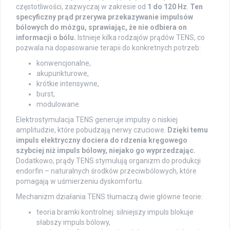
częstotliwości, zazwyczaj w zakresie od
1 do 120 Hz
.
Ten
specyficzny prąd przerywa przekazywanie impulsów
bólowych do mózgu, sprawiając, że nie odbiera on
informacji o bólu.
Istnieje kilka rodzajów prądów TENS, co
pozwala na dopasowanie terapii do konkretnych potrzeb:
konwencjonalne,
akupunkturowe,
krótkie intensywne,
burst,
modulowane.
Elektrostymulacja TENS generuje impulsy o niskiej
amplitudzie, które pobudzają nerwy czuciowe.
Dzięki temu
impuls elektryczny dociera do rdzenia kręgowego
szybciej niż impuls bólowy, niejako go wyprzedzając.
Dodatkowo, prądy TENS stymulują organizm do produkcji
endorfin – naturalnych środków przeciwbólowych, które
pomagają w uśmierzeniu dyskomfortu.
Mechanizm działania TENS tłumaczą dwie główne teorie:
teoria bramki kontrolnej: silniejszy impuls blokuje
słabszy impuls bólowy,