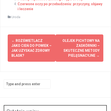
Czerwone oczy po przebudzeniu: przyczyny, objawy
i leczenie
Uroda
Post
←
ROZŚWIETLACZ
OLEJEK PICHTOWY NA
navigation
JAKO CIEŃ DO POWIEK –
ZASKÓRNIKI –
JAK UZYSKAĆ ZDROWY
SKUTECZNE METODY
BLASK?
PIELĘGNACYJNE
→
Search
for: