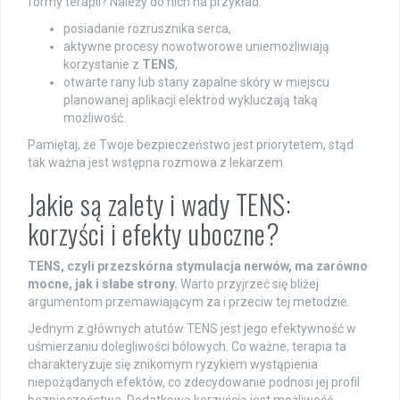
formy terapii? Należy do nich na przykład:
posiadanie rozrusznika serca,
aktywne procesy nowotworowe uniemożliwiają
korzystanie z
TENS
,
otwarte rany lub stany zapalne skóry w miejscu
planowanej aplikacji elektrod wykluczają taką
możliwość.
Pamiętaj, że Twoje bezpieczeństwo jest priorytetem, stąd
tak ważna jest wstępna rozmowa z lekarzem.
Jakie są zalety i wady TENS:
korzyści i efekty uboczne?
TENS, czyli przezskórna stymulacja nerwów, ma zarówno
mocne, jak i słabe strony.
Warto przyjrzeć się bliżej
argumentom przemawiającym za i przeciw tej metodzie.
Jednym z głównych atutów TENS jest jego efektywność w
uśmierzaniu dolegliwości bólowych. Co ważne, terapia ta
charakteryzuje się znikomym ryzykiem wystąpienia
niepożądanych efektów, co zdecydowanie podnosi jej profil