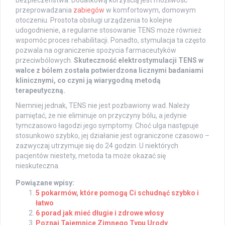
bezpieczeństwa. Dodatkową korzyścią jest możliwość
przeprowadzania
zabiegów
w komfortowym, domowym
otoczeniu. Prostota obsługi urządzenia to kolejne
udogodnienie, a regularne stosowanie TENS może również
wspomóc proces rehabilitacji. Ponadto, stymulacja ta często
pozwala na ograniczenie spożycia farmaceutyków
przeciwbólowych.
Skuteczność elektrostymulacji TENS w
walce z bólem została potwierdzona licznymi badaniami
klinicznymi, co czyni ją wiarygodną metodą
terapeutyczną.
Niemniej jednak, TENS nie jest pozbawiony wad. Należy
pamiętać, że nie eliminuje on przyczyny bólu, a jedynie
tymczasowo łagodzi jego symptomy. Choć ulga następuje
stosunkowo szybko, jej działanie jest ograniczone czasowo –
zazwyczaj utrzymuje się do 24 godzin. U niektórych
pacjentów niestety, metoda ta może okazać się
nieskuteczna.
Powiązane wpisy:
5 pokarmów, które pomogą Ci schudnąć szybko i
łatwo
6 porad jak mieć długie i zdrowe włosy
Poznaj Tajemnice Zimnego Typu Urody