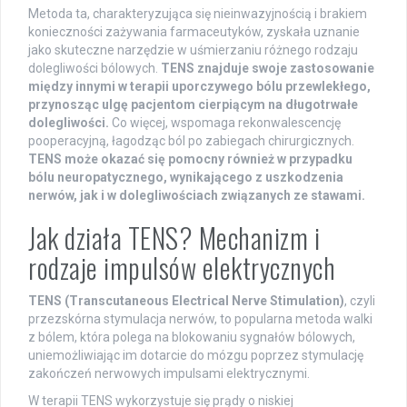
Metoda ta, charakteryzująca się nieinwazyjnością i brakiem
konieczności zażywania farmaceutyków, zyskała uznanie
jako skuteczne narzędzie w uśmierzaniu różnego rodzaju
dolegliwości bólowych.
TENS znajduje swoje zastosowanie
między innymi w terapii uporczywego bólu przewlekłego,
przynosząc ulgę pacjentom cierpiącym na długotrwałe
dolegliwości.
Co więcej, wspomaga rekonwalescencję
pooperacyjną, łagodząc ból po zabiegach chirurgicznych.
TENS może okazać się pomocny również w przypadku
bólu neuropatycznego, wynikającego z uszkodzenia
nerwów, jak i w dolegliwościach związanych ze stawami.
Jak działa TENS? Mechanizm i
rodzaje impulsów elektrycznych
TENS (Transcutaneous Electrical Nerve Stimulation)
, czyli
przezskórna stymulacja nerwów, to popularna metoda walki
z bólem, która polega na blokowaniu sygnałów bólowych,
uniemożliwiając im dotarcie do mózgu poprzez stymulację
zakończeń nerwowych impulsami elektrycznymi.
W terapii TENS wykorzystuje się prądy o niskiej