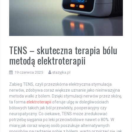
TENS – skuteczna terapia bólu
metodą elektroterapii
19 czerwca 2025
stazyjka.pl
Zabieg TENS, czyli przezskórna elektryczna stymulacja
nerwów, zdobywa coraz większe uznanie jako nieinwazyjna
metoda walki z bólem. Dzięki stymulacji nerwów przez skórę,
ta forma
elektroterapii
oferuje ulgę w dolegliwościach
bólowych takich jak ból przewlekły, pooperacyjny czy
neuropatyczny. Co ciekawe, TENS może zredukować
potrzebę sięgania po leki przeciwbólowe nawet o 80%. W
miarę jak coraz więcej osób poszukuje alternatywnych
sposobów na radzenie sobie z bólem, warto przyjrzeć się, jak