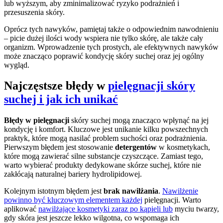
lub wyższym, aby zminimalizować ryzyko podrażnień i
przesuszenia skóry.
Oprócz tych nawyków, pamiętaj także o odpowiednim nawodnieniu
– picie dużej ilości wody wspiera nie tylko skórę, ale także cały
organizm. Wprowadzenie tych prostych, ale efektywnych nawyków
może znacząco poprawić kondycję skóry suchej oraz jej ogólny
wygląd.
Najczęstsze błędy w
pielęgnacji skóry
suchej i jak ich unikać
Błędy w pielęgnacji
skóry suchej mogą znacząco wpłynąć na jej
kondycję i komfort. Kluczowe jest unikanie kilku powszechnych
praktyk, które mogą nasilać problem suchości oraz podrażnienia.
Pierwszym błędem jest stosowanie
detergentów
w kosmetykach,
które mogą zawierać silne substancje czyszczące. Zamiast tego,
warto wybierać produkty dedykowane skórze suchej, które nie
zakłócają naturalnej bariery hydrolipidowej.
Kolejnym istotnym błędem jest
brak nawilżania
.
Nawilżenie
powinno być kluczowym elementem każdej
pielęgnacji. Warto
aplikować
nawilżające kosmetyki zaraz po kąpieli lub
myciu twarzy,
gdy skóra jest jeszcze lekko wilgotna, co wspomaga ich