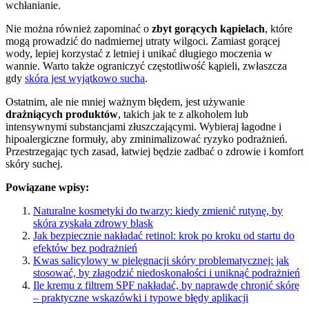
wchłanianie.
Nie można również zapominać o
zbyt gorących kąpielach
, które
mogą prowadzić do nadmiernej utraty wilgoci. Zamiast gorącej
wody, lepiej korzystać z letniej i unikać długiego moczenia w
wannie. Warto także ograniczyć częstotliwość kąpieli, zwłaszcza
gdy
skóra jest wyjątkowo sucha
.
Ostatnim, ale nie mniej ważnym błędem, jest używanie
drażniących produktów
, takich jak te z alkoholem lub
intensywnymi substancjami złuszczającymi. Wybieraj łagodne i
hipoalergiczne formuły, aby zminimalizować ryzyko podrażnień.
Przestrzegając tych zasad, łatwiej będzie zadbać o zdrowie i komfort
skóry suchej.
Powiązane wpisy:
Naturalne kosmetyki do twarzy: kiedy zmienić rutynę, by
skóra zyskała zdrowy blask
Jak bezpiecznie nakładać retinol: krok po kroku od startu do
efektów bez podrażnień
Kwas salicylowy w pielęgnacji skóry problematycznej: jak
stosować, by złagodzić niedoskonałości i uniknąć podrażnień
Ile kremu z filtrem SPF nakładać, by naprawdę chronić skórę
– praktyczne wskazówki i typowe błędy aplikacji