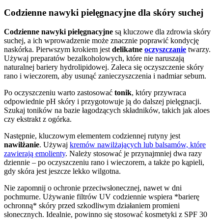
Codzienne nawyki pielęgnacyjne dla skóry suchej
Codzienne nawyki pielęgnacyjne
są kluczowe dla zdrowia skóry
suchej, a ich wprowadzenie może znacznie poprawić kondycję
naskórka. Pierwszym krokiem jest
delikatne
oczyszczanie
twarzy.
Używaj preparatów bezalkoholowych, które nie naruszają
naturalnej bariery hydrolipidowej. Zaleca się oczyszczenie skóry
rano i wieczorem, aby usunąć zanieczyszczenia i nadmiar sebum.
Po oczyszczeniu warto zastosować
tonik
, który przywraca
odpowiednie pH skóry i przygotowuje ją do dalszej pielęgnacji.
Szukaj toników na bazie łagodzących składników, takich jak aloes
czy ekstrakt z ogórka.
Następnie, kluczowym elementem codziennej rutyny jest
nawilżanie
. Używaj
kremów nawilżających lub balsamów, które
zawierają emolienty
. Należy stosować je przynajmniej dwa razy
dziennie – po oczyszczeniu rano i wieczorem, a także po kąpieli,
gdy skóra jest jeszcze lekko wilgotna.
Nie zapomnij o ochronie przeciwsłonecznej, nawet w dni
pochmurne. Używanie filtrów UV codziennie wspiera *barierę
ochronną* skóry przed szkodliwym działaniem promieni
słonecznych. Idealnie, powinno się stosować kosmetyki z SPF 30