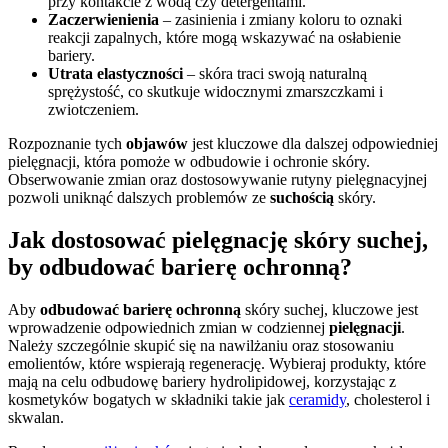
przy kontakcie z wodą czy detergentami.
Zaczerwienienia
– zasinienia i zmiany koloru to oznaki
reakcji zapalnych, które mogą wskazywać na osłabienie
bariery.
Utrata elastyczności
– skóra traci swoją naturalną
sprężystość, co skutkuje widocznymi zmarszczkami i
zwiotczeniem.
Rozpoznanie tych
objawów
jest kluczowe dla dalszej odpowiedniej
pielęgnacji, która pomoże w odbudowie i ochronie skóry.
Obserwowanie zmian oraz dostosowywanie rutyny pielęgnacyjnej
pozwoli uniknąć dalszych problemów ze
suchością
skóry.
Jak dostosować pielęgnację skóry suchej,
by odbudować barierę ochronną?
Aby
odbudować barierę ochronną
skóry suchej, kluczowe jest
wprowadzenie odpowiednich zmian w codziennej
pielęgnacji
.
Należy szczególnie skupić się na nawilżaniu oraz stosowaniu
emolientów, które wspierają regenerację. Wybieraj produkty, które
mają na celu odbudowę bariery hydrolipidowej, korzystając z
kosmetyków bogatych w składniki takie jak
ceramidy
, cholesterol i
skwalan.