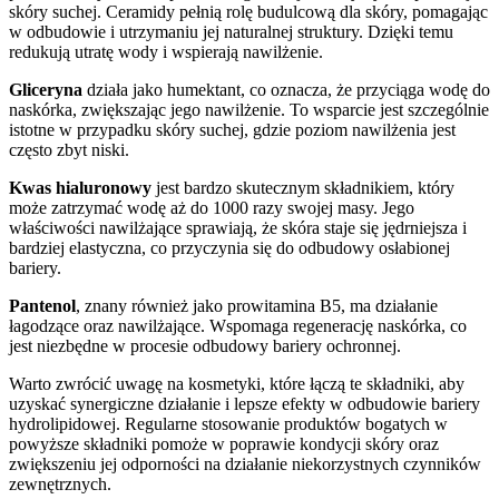
skóry suchej. Ceramidy pełnią rolę budulcową dla skóry, pomagając
w odbudowie i utrzymaniu jej naturalnej struktury. Dzięki temu
redukują utratę wody i wspierają nawilżenie.
Gliceryna
działa jako humektant, co oznacza, że przyciąga wodę do
naskórka, zwiększając jego nawilżenie. To wsparcie jest szczególnie
istotne w przypadku skóry suchej, gdzie poziom nawilżenia jest
często zbyt niski.
Kwas hialuronowy
jest bardzo skutecznym składnikiem, który
może zatrzymać wodę aż do 1000 razy swojej masy. Jego
właściwości nawilżające sprawiają, że skóra staje się jędrniejsza i
bardziej elastyczna, co przyczynia się do odbudowy osłabionej
bariery.
Pantenol
, znany również jako prowitamina B5, ma działanie
łagodzące oraz nawilżające. Wspomaga regenerację naskórka, co
jest niezbędne w procesie odbudowy bariery ochronnej.
Warto zwrócić uwagę na kosmetyki, które łączą te składniki, aby
uzyskać synergiczne działanie i lepsze efekty w odbudowie bariery
hydrolipidowej. Regularne stosowanie produktów bogatych w
powyższe składniki pomoże w poprawie kondycji skóry oraz
zwiększeniu jej odporności na działanie niekorzystnych czynników
zewnętrznych.