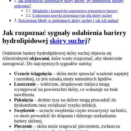
Jak dostosować pielęgnację skóry suchej, by odbudować barierę
ochronną?
Składniki i kosmetyki wspierające regenerację bariery
Codzienne nawyki pielęgnacyjne dla skóry suchej
Najczęstsze błędy w pielęgnacji skóry suchej i jak ich unikać
Jak rozpoznać sygnały osłabienia bariery
hydrolipidowej
skóry suchej
?
Osłabienie bariery hydrolipidowej skóry suchej objawia się
różnorodnymi
objawami
, które warto rozpoznać, aby skutecznie
zareagować. Do najczęstszych sygnałów należą:
Uczucie ściągnięcia
– skóra może sprawiać wrażenie napiętej
i szorstkiej, co jest oznaką utraty naturalnych lipidów.
Łuszczenie
– widoczne, strupkowate miejsca mogą
występować na powierzchni skóry, co wskazuje na brak
nawilżenia.
Pęknięcia
– drobne rysy na skórze mogą prowadzić do
dyskomfortu oraz zwiększać ryzyko infekcji.
Swędzenie
– uczucie swędzenia często towarzyszy suchości,
co może prowadzić do drapania i dalszego uszkadzania
bariery skórnej.
Pieczenie
– skóra może reagować pieczeniem, zwłaszcza