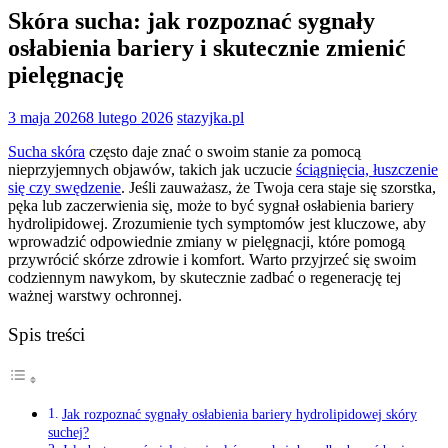
Skóra sucha: jak rozpoznać sygnały
osłabienia bariery i skutecznie zmienić
pielęgnację
3 maja 2026
8 lutego 2026
stazyjka.pl
Sucha skóra
często daje znać o swoim stanie za pomocą
nieprzyjemnych objawów, takich jak uczucie
ściągnięcia, łuszczenie
się czy swędzenie
. Jeśli zauważasz, że Twoja cera staje się szorstka,
pęka lub zaczerwienia się, może to być sygnał osłabienia bariery
hydrolipidowej. Zrozumienie tych symptomów jest kluczowe, aby
wprowadzić odpowiednie zmiany w pielęgnacji, które pomogą
przywrócić skórze zdrowie i komfort. Warto przyjrzeć się swoim
codziennym nawykom, by skutecznie zadbać o regenerację tej
ważnej warstwy ochronnej.
Spis treści
Jak rozpoznać sygnały osłabienia bariery hydrolipidowej skóry
suchej?