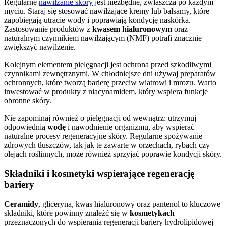
Regularne
nawilżanie skóry
jest niezbędne, zwłaszcza po każdym
myciu. Staraj się stosować nawilżające kremy lub balsamy, które
zapobiegają utracie wody i poprawiają kondycję naskórka.
Zastosowanie produktów z
kwasem hialuronowym
oraz
naturalnym czynnikiem nawilżającym (NMF) potrafi znacznie
zwiększyć nawilżenie.
Kolejnym elementem pielęgnacji jest ochrona przed szkodliwymi
czynnikami zewnętrznymi. W chłodniejsze dni używaj preparatów
ochronnych, które tworzą barierę przeciw wiatrowi i mrozu. Warto
inwestować w produkty z niacynamidem, który wspiera funkcje
obronne skóry.
Nie zapominaj również o pielęgnacji od wewnątrz: utrzymuj
odpowiednią
wodę
i nawodnienie organizmu, aby wspierać
naturalne procesy regeneracyjne skóry. Regularne spożywanie
zdrowych tłuszczów, tak jak te zawarte w orzechach, rybach czy
olejach roślinnych, może również sprzyjać poprawie kondycji skóry.
Składniki i kosmetyki wspierające regenerację
bariery
Ceramidy
, gliceryna, kwas hialuronowy oraz pantenol to kluczowe
składniki, które powinny znaleźć się w
kosmetykach
przeznaczonych do wspierania regeneracji bariery hydrolipidowej