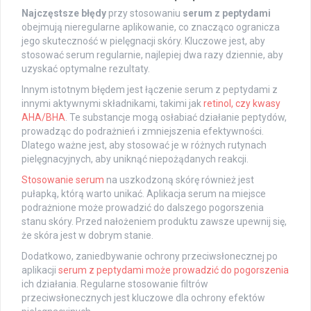
Najczęstsze błędy
przy stosowaniu
serum z peptydami
obejmują nieregularne aplikowanie, co znacząco ogranicza
jego skuteczność w pielęgnacji skóry. Kluczowe jest, aby
stosować serum regularnie, najlepiej dwa razy dziennie, aby
uzyskać optymalne rezultaty.
Innym istotnym błędem jest łączenie serum z peptydami z
innymi aktywnymi składnikami, takimi jak
retinol, czy kwasy
AHA/BHA
. Te substancje mogą osłabiać działanie peptydów,
prowadząc do podrażnień i zmniejszenia efektywności.
Dlatego ważne jest, aby stosować je w różnych rutynach
pielęgnacyjnych, aby uniknąć niepożądanych reakcji.
Stosowanie serum
na uszkodzoną skórę również jest
pułapką, którą warto unikać. Aplikacja serum na miejsce
podrażnione może prowadzić do dalszego pogorszenia
stanu skóry. Przed nałożeniem produktu zawsze upewnij się,
że skóra jest w dobrym stanie.
Dodatkowo, zaniedbywanie ochrony przeciwsłonecznej po
aplikacji
serum z peptydami może prowadzić do pogorszenia
ich działania. Regularne stosowanie filtrów
przeciwsłonecznych jest kluczowe dla ochrony efektów