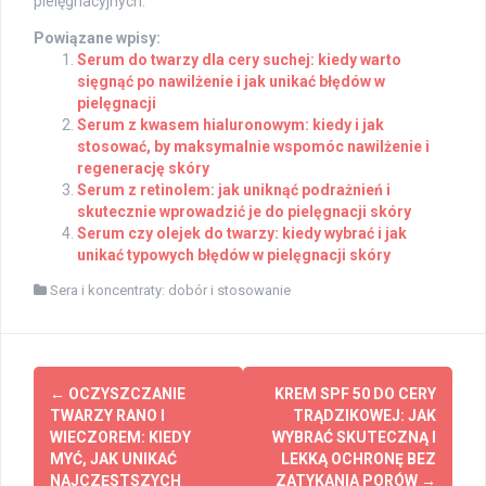
pielęgnacyjnych.
Powiązane wpisy:
Serum do twarzy dla cery suchej: kiedy warto
sięgnąć po nawilżenie i jak unikać błędów w
pielęgnacji
Serum z kwasem hialuronowym: kiedy i jak
stosować, by maksymalnie wspomóc nawilżenie i
regenerację skóry
Serum z retinolem: jak uniknąć podrażnień i
skutecznie wprowadzić je do pielęgnacji skóry
Serum czy olejek do twarzy: kiedy wybrać i jak
unikać typowych błędów w pielęgnacji skóry
Sera i koncentraty: dobór i stosowanie
Post
←
OCZYSZCZANIE
KREM SPF 50 DO CERY
navigation
TWARZY RANO I
TRĄDZIKOWEJ: JAK
WIECZOREM: KIEDY
WYBRAĆ SKUTECZNĄ I
MYĆ, JAK UNIKAĆ
LEKKĄ OCHRONĘ BEZ
NAJCZĘSTSZYCH
ZATYKANIA PORÓW
→