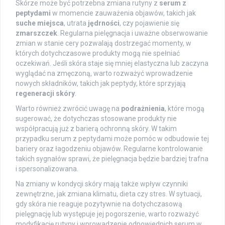
Skórze może być potrzebna zmiana rutyny z
serum z
peptydami
w momencie zauważenia objawów, takich jak
suche miejsca
, utrata
jędrności
, czy pojawienie się
zmarszczek
. Regularna pielęgnacja i uważne obserwowanie
zmian w stanie cery pozwalają dostrzegać momenty, w
których dotychczasowe produkty mogą nie spełniać
oczekiwań. Jeśli skóra staje się mniej elastyczna lub zaczyna
wyglądać na zmęczoną, warto rozważyć wprowadzenie
nowych składników, takich jak peptydy, które sprzyjają
regeneracji skóry
.
Warto również zwrócić uwagę na
podrażnienia
, które mogą
sugerować, że dotychczas stosowane produkty nie
współpracują już z barierą ochronną skóry. W takim
przypadku serum z peptydami może pomóc w odbudowie tej
bariery oraz łagodzeniu objawów. Regularne kontrolowanie
takich sygnałów sprawi, że pielęgnacja będzie bardziej trafna
i spersonalizowana.
Na zmiany w kondycji skóry mają także wpływ czynniki
zewnętrzne, jak zmiana klimatu, dieta czy stres. W sytuacji,
gdy skóra nie reaguje pozytywnie na dotychczasową
pielęgnację lub występuje jej pogorszenie, warto rozważyć
modyfikację rutyny i wprowadzenie odpowiednich serum w