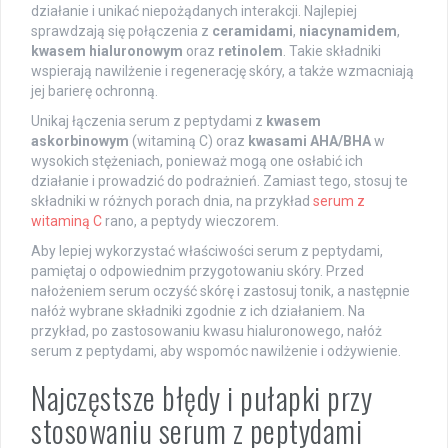
działanie i unikać niepożądanych interakcji. Najlepiej
sprawdzają się połączenia z
ceramidami
,
niacynamidem
,
kwasem hialuronowym
oraz
retinolem
. Takie składniki
wspierają nawilżenie i regenerację skóry, a także wzmacniają
jej barierę ochronną.
Unikaj łączenia serum z peptydami z
kwasem
askorbinowym
(witaminą C) oraz
kwasami AHA/BHA
w
wysokich stężeniach, ponieważ mogą one osłabić ich
działanie i prowadzić do podrażnień. Zamiast tego, stosuj te
składniki w różnych porach dnia, na przykład
serum z
witaminą C
rano, a peptydy wieczorem.
Aby lepiej wykorzystać właściwości serum z peptydami,
pamiętaj o odpowiednim przygotowaniu skóry. Przed
nałożeniem serum oczyść skórę i zastosuj tonik, a następnie
nałóż wybrane składniki zgodnie z ich działaniem. Na
przykład, po zastosowaniu kwasu hialuronowego, nałóż
serum z peptydami, aby wspomóc nawilżenie i odżywienie.
Najczęstsze błędy i pułapki przy
stosowaniu serum z peptydami