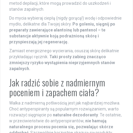
metod depilacji, które mogą prowadzić do uszkodzeń i
stanów zapalnych.
Do mycia wybieraj ciepłą (nigdy gorącą!) wodę i odpowiednie
mydło, delikatne dla Twojej skóry.
Po goleniu, sięgnij po
preparaty zawierające alantoinę lub pantenol – te
substancje aktywnie koją podrażnioną skórę i
przyspieszają jej regenerację.
Zamiast energicznego wycierania, osuszaj skórę delikatnie
przykładając ręcznik.
Taki prosty zabieg znacząco
zmniejszy ryzyko wystąpienia nieprzyjemnych stanów
zapalnych.
Jak radzić sobie z nadmiernym
poceniem i zapachem ciała?
Walka z nadmierną potliwością jest jak najbardziej możliwa.
Choć antyperspiranty są popularnym rozwiązaniem, warto
rozważyć sięgnięcie po
naturalne dezodoranty
. Te ostatnie,
w przeciwieństwie do antyperspirantów,
nie hamują
naturalnego procesu pocenia się, pozwalając skórze
oddychać
. Szczególnie korzystne okazują się produkty