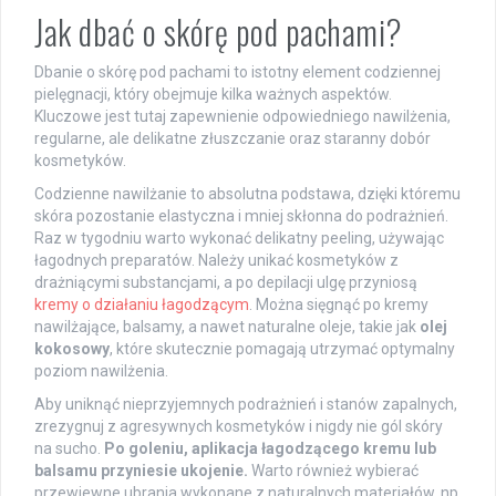
Jak dbać o skórę pod pachami?
Dbanie o skórę pod pachami to istotny element codziennej
pielęgnacji, który obejmuje kilka ważnych aspektów.
Kluczowe jest tutaj zapewnienie odpowiedniego nawilżenia,
regularne, ale delikatne złuszczanie oraz staranny dobór
kosmetyków.
Codzienne nawilżanie to absolutna podstawa, dzięki któremu
skóra pozostanie elastyczna i mniej skłonna do podrażnień.
Raz w tygodniu warto wykonać delikatny peeling, używając
łagodnych preparatów. Należy unikać kosmetyków z
drażniącymi substancjami, a po depilacji ulgę przyniosą
kremy o działaniu łagodzącym
. Można sięgnąć po kremy
nawilżające, balsamy, a nawet naturalne oleje, takie jak
olej
kokosowy
, które skutecznie pomagają utrzymać optymalny
poziom nawilżenia.
Aby uniknąć nieprzyjemnych podrażnień i stanów zapalnych,
zrezygnuj z agresywnych kosmetyków i nigdy nie gól skóry
na sucho.
Po goleniu, aplikacja łagodzącego kremu lub
balsamu przyniesie ukojenie.
Warto również wybierać
przewiewne ubrania wykonane z naturalnych materiałów, np.