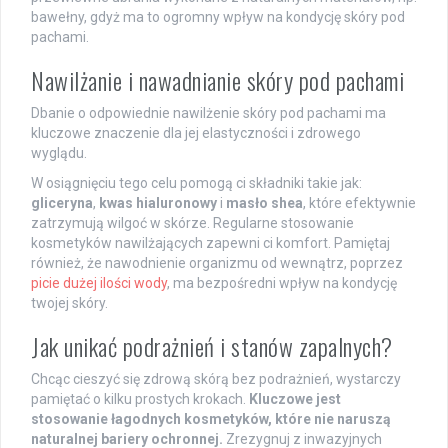
bawełny, gdyż ma to ogromny wpływ na kondycję skóry pod
pachami.
Nawilżanie i nawadnianie skóry pod pachami
Dbanie o odpowiednie nawilżenie skóry pod pachami ma
kluczowe znaczenie dla jej elastyczności i zdrowego
wyglądu.
W osiągnięciu tego celu pomogą ci składniki takie jak:
gliceryna
,
kwas hialuronowy
i
masło shea
, które efektywnie
zatrzymują wilgoć w skórze. Regularne stosowanie
kosmetyków nawilżających zapewni ci komfort. Pamiętaj
również, że nawodnienie organizmu od wewnątrz, poprzez
picie dużej ilości wody
, ma bezpośredni wpływ na kondycję
twojej skóry.
Jak unikać podrażnień i stanów zapalnych?
Chcąc cieszyć się zdrową skórą bez podrażnień, wystarczy
pamiętać o kilku prostych krokach.
Kluczowe jest
stosowanie łagodnych kosmetyków, które nie naruszą
naturalnej bariery ochronnej.
Zrezygnuj z inwazyjnych