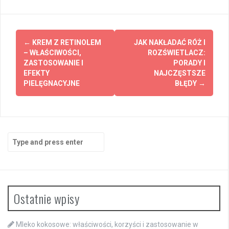
Post
←
KREM Z RETINOLEM
JAK NAKŁADAĆ RÓŻ I
navigation
– WŁAŚCIWOŚCI,
ROZŚWIETLACZ:
ZASTOSOWANIE I
PORADY I
EFEKTY
NAJCZĘSTSZE
PIELĘGNACYJNE
BŁĘDY
→
Search
for:
Ostatnie wpisy
Mleko kokosowe: właściwości, korzyści i zastosowanie w