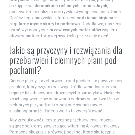
bazujące na
składnikach roślinnych i mineralnych
,
ponieważ minimalizują one ryzyko wystąpienia podrażnień.
Oprócz tego, niezwykle istotna jest
codzienna higiena –
regularne mycie skóry to podstawa
. Dodatkowo, noszenie
ubrań wykonanych z
przewiewnych materiałów
wspiera
utrzymanie komfortowej świeżości przez cały dzień.
Jakie są przyczyny i rozwiązania dla
przebarwień i ciemnych plam pod
pachami?
Ciemne plamy i przebarwienia pod pachami to powszechny
problem, który często ma swoje źródło w niedostatecznej
higienie lub stosowaniu drażniących kosmetyków. Niekiedy
za ich pojawienie się odpowiada nadmierna potliwość, a w
niektórych przypadkach mogą one sygnalizować
insulinooporność, dlatego warto to zweryfikować.
Aby zredukować nieestetyczne przebarwienia, można
sięgnąć po kremy zawierające witaminę A i kwas mlekowy.
Pomocne okazują się również peelingi, które skutecznie