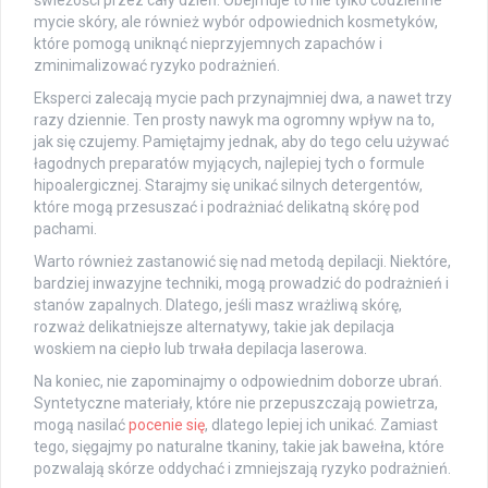
świeżości przez cały dzień. Obejmuje to nie tylko codzienne
mycie skóry, ale również wybór odpowiednich kosmetyków,
które pomogą uniknąć nieprzyjemnych zapachów i
zminimalizować ryzyko podrażnień.
Eksperci zalecają mycie pach przynajmniej dwa, a nawet trzy
razy dziennie. Ten prosty nawyk ma ogromny wpływ na to,
jak się czujemy. Pamiętajmy jednak, aby do tego celu używać
łagodnych preparatów myjących, najlepiej tych o formule
hipoalergicznej. Starajmy się unikać silnych detergentów,
które mogą przesuszać i podrażniać delikatną skórę pod
pachami.
Warto również zastanowić się nad metodą depilacji. Niektóre,
bardziej inwazyjne techniki, mogą prowadzić do podrażnień i
stanów zapalnych. Dlatego, jeśli masz wrażliwą skórę,
rozważ delikatniejsze alternatywy, takie jak depilacja
woskiem na ciepło lub trwała depilacja laserowa.
Na koniec, nie zapominajmy o odpowiednim doborze ubrań.
Syntetyczne materiały, które nie przepuszczają powietrza,
mogą nasilać
pocenie się
, dlatego lepiej ich unikać. Zamiast
tego, sięgajmy po naturalne tkaniny, takie jak bawełna, które
pozwalają skórze oddychać i zmniejszają ryzyko podrażnień.