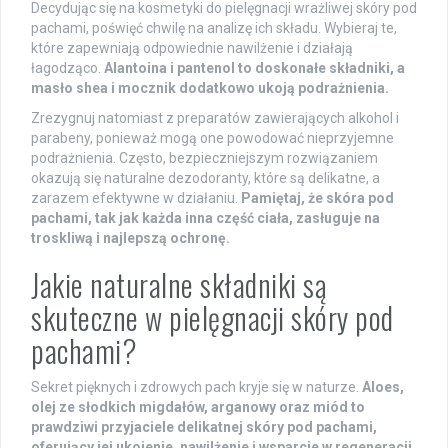
Decydując się na kosmetyki do pielęgnacji wrażliwej skóry pod
pachami, poświęć chwilę na analizę ich składu. Wybieraj te,
które zapewniają odpowiednie nawilżenie i działają
łagodząco.
Alantoina i pantenol to doskonałe składniki, a
masło shea i mocznik dodatkowo ukoją podrażnienia.
Zrezygnuj natomiast z preparatów zawierających alkohol i
parabeny, ponieważ mogą one powodować nieprzyjemne
podrażnienia. Często, bezpieczniejszym rozwiązaniem
okazują się naturalne dezodoranty, które są delikatne, a
zarazem efektywne w działaniu.
Pamiętaj, że skóra pod
pachami, tak jak każda inna część ciała, zasługuje na
troskliwą i najlepszą ochronę.
Jakie naturalne składniki są
skuteczne w pielęgnacji skóry pod
pachami?
Sekret pięknych i zdrowych pach kryje się w naturze.
Aloes,
olej ze słodkich migdałów, arganowy oraz miód to
prawdziwi przyjaciele delikatnej skóry pod pachami,
oferujący jej ukojenie, nawilżenie i wsparcie w regeneracji,