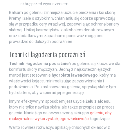
skórę przed wysuszeniem.
Balsam po goleniu zmniejsza uczucie pieczenia i koi skórę.
Kremy i żele o szybkim wchłanianiu się dobrze sprawdzają
się w przypadku cery wrażliwej, zapewniając ochronę bariery
skórnej. Unikaj kosmetyków z alkoholem denaturowanym
oraz dodatkowymi zapachami, ponieważ mogą one
prowadzić do dalszych podrażnień.
Techniki łagodzenia podrażnień
Techniki łagodzenia podrażnień
po goleniu są kluczowe dla
komfortu skóry mężczyzn. Jedną z najskuteczniejszych
metod jest stosowanie
hydrolatu lawendowego
, który ma
właściwości kojące, minimalizując zaczerwienienia i
podrażnienia. Po zastosowaniu golenia, spryskaj skórę tym
hydrolatem, aby wspierać jej regenerację.
Innym efektywnym sposobem jest użycie
żelu z aloesu
,
który nie tylko nawilża skórę, ale także przyspiesza proces
gojenia. Nanieś go na oczyszczoną skórę po
goleniu, aby
maksymalnie wykorzystać jego właściwości
łagodzące.
Warto również rozważyć aplikację chłodnych okładów z