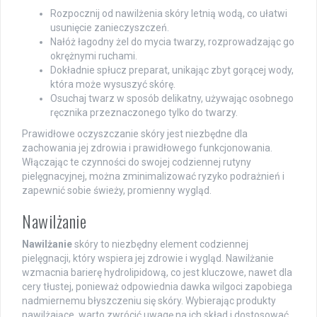
Rozpocznij od nawilżenia skóry letnią wodą, co ułatwi
usunięcie zanieczyszczeń.
Nałóż łagodny żel do mycia twarzy, rozprowadzając go
okrężnymi ruchami.
Dokładnie spłucz preparat, unikając zbyt gorącej wody,
która może wysuszyć skórę.
Osuchaj twarz w sposób delikatny, używając osobnego
ręcznika przeznaczonego tylko do twarzy.
Prawidłowe oczyszczanie skóry jest niezbędne dla
zachowania jej zdrowia i prawidłowego funkcjonowania.
Włączając te czynności do swojej codziennej rutyny
pielęgnacyjnej, można zminimalizować ryzyko podrażnień i
zapewnić sobie świeży, promienny wygląd.
Nawilżanie
Nawilżanie
skóry to niezbędny element codziennej
pielęgnacji, który wspiera jej zdrowie i wygląd. Nawilżanie
wzmacnia barierę hydrolipidową, co jest kluczowe, nawet dla
cery tłustej, ponieważ odpowiednia dawka wilgoci zapobiega
nadmiernemu błyszczeniu się skóry. Wybierając produkty
nawilżające, warto zwrócić uwagę na ich skład i dostosować