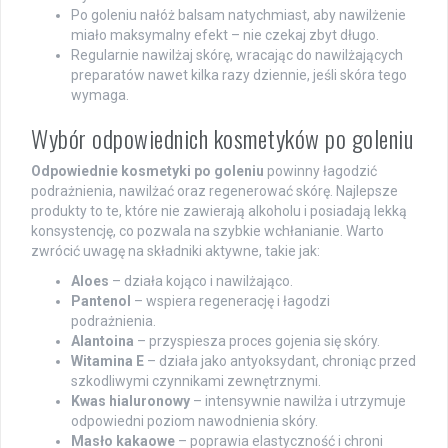
Po goleniu nałóż balsam natychmiast, aby nawilżenie
miało maksymalny efekt – nie czekaj zbyt długo.
Regularnie nawilżaj skórę, wracając do nawilżających
preparatów nawet kilka razy dziennie, jeśli skóra tego
wymaga.
Wybór odpowiednich kosmetyków po goleniu
Odpowiednie kosmetyki po goleniu
powinny łagodzić
podrażnienia, nawilżać oraz regenerować skórę. Najlepsze
produkty to te, które nie zawierają alkoholu i posiadają lekką
konsystencję, co pozwala na szybkie wchłanianie. Warto
zwrócić uwagę na składniki aktywne, takie jak:
Aloes
– działa kojąco i nawilżająco.
Pantenol
– wspiera regenerację i łagodzi
podrażnienia.
Alantoina
– przyspiesza proces gojenia się skóry.
Witamina E
– działa jako antyoksydant, chroniąc przed
szkodliwymi czynnikami zewnętrznymi.
Kwas hialuronowy
– intensywnie nawilża i utrzymuje
odpowiedni poziom nawodnienia skóry.
Masło kakaowe
– poprawia elastyczność i chroni