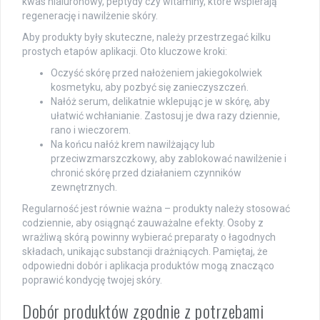
kwas hialuronowy, peptydy czy witaminy, które wspierają
regenerację i nawilżenie skóry.
Aby produkty były skuteczne, należy przestrzegać kilku
prostych etapów aplikacji. Oto kluczowe kroki:
Oczyść skórę przed nałożeniem jakiegokolwiek
kosmetyku, aby pozbyć się zanieczyszczeń.
Nałóż serum, delikatnie wklepując je w skórę, aby
ułatwić wchłanianie. Zastosuj je dwa razy dziennie,
rano i wieczorem.
Na końcu nałóż krem nawilżający lub
przeciwzmarszczkowy, aby zablokować nawilżenie i
chronić skórę przed działaniem czynników
zewnętrznych.
Regularność jest równie ważna – produkty należy stosować
codziennie, aby osiągnąć zauważalne efekty. Osoby z
wrażliwą skórą powinny wybierać preparaty o łagodnych
składach, unikając substancji drażniących. Pamiętaj, że
odpowiedni dobór i aplikacja produktów mogą znacząco
poprawić kondycję twojej skóry.
Dobór produktów zgodnie z potrzebami