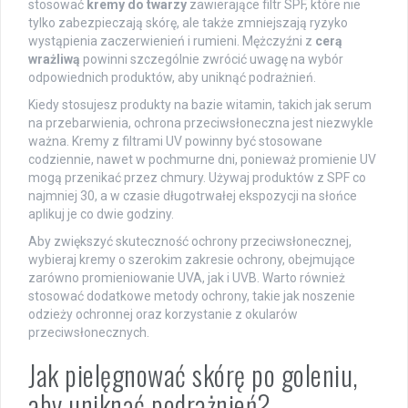
stosować
kremy do twarzy
zawierające filtr SPF, które nie
tylko zabezpieczają skórę, ale także zmniejszają ryzyko
wystąpienia zaczerwienień i rumieni. Mężczyźni z
cerą
wrażliwą
powinni szczególnie zwrócić uwagę na wybór
odpowiednich produktów, aby uniknąć podrażnień.
Kiedy stosujesz produkty na bazie witamin, takich jak serum
na przebarwienia, ochrona przeciwsłoneczna jest niezwykle
ważna. Kremy z filtrami UV powinny być stosowane
codziennie, nawet w pochmurne dni, ponieważ promienie UV
mogą przenikać przez chmury. Używaj produktów z SPF co
najmniej 30, a w czasie długotrwałej ekspozycji na słońce
aplikuj je co dwie godziny.
Aby zwiększyć skuteczność ochrony przeciwsłonecznej,
wybieraj kremy o szerokim zakresie ochrony, obejmujące
zarówno promieniowanie UVA, jak i UVB. Warto również
stosować dodatkowe metody ochrony, takie jak noszenie
odzieży ochronnej oraz korzystanie z okularów
przeciwsłonecznych.
Jak pielęgnować skórę po goleniu,
aby uniknąć podrażnień?