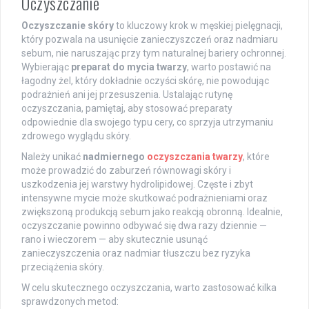
Oczyszczanie
Oczyszczanie skóry
to kluczowy krok w męskiej pielęgnacji,
który pozwala na usunięcie zanieczyszczeń oraz nadmiaru
sebum, nie naruszając przy tym naturalnej bariery ochronnej.
Wybierając
preparat do mycia twarzy
, warto postawić na
łagodny żel, który dokładnie oczyści skórę, nie powodując
podrażnień ani jej przesuszenia. Ustalając rutynę
oczyszczania, pamiętaj, aby stosować preparaty
odpowiednie dla swojego typu cery, co sprzyja utrzymaniu
zdrowego wyglądu skóry.
Należy unikać
nadmiernego
oczyszczania twarzy
, które
może prowadzić do zaburzeń równowagi skóry i
uszkodzenia jej warstwy hydrolipidowej. Częste i zbyt
intensywne mycie może skutkować podrażnieniami oraz
zwiększoną produkcją sebum jako reakcją obronną. Idealnie,
oczyszczanie powinno odbywać się dwa razy dziennie —
rano i wieczorem — aby skutecznie usunąć
zanieczyszczenia oraz nadmiar tłuszczu bez ryzyka
przeciążenia skóry.
W celu skutecznego oczyszczania, warto zastosować kilka
sprawdzonych metod: