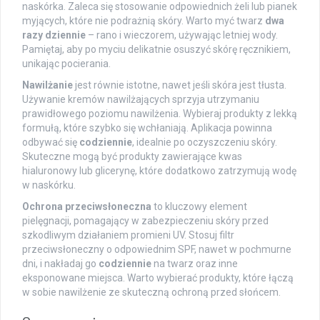
naskórka. Zaleca się stosowanie odpowiednich żeli lub pianek
myjących, które nie podrażnią skóry. Warto myć twarz
dwa
razy dziennie
– rano i wieczorem, używając letniej wody.
Pamiętaj, aby po myciu delikatnie osuszyć skórę ręcznikiem,
unikając pocierania.
Nawilżanie
jest równie istotne, nawet jeśli skóra jest tłusta.
Używanie kremów nawilżających sprzyja utrzymaniu
prawidłowego poziomu nawilżenia. Wybieraj produkty z lekką
formułą, które szybko się wchłaniają. Aplikacja powinna
odbywać się
codziennie
, idealnie po oczyszczeniu skóry.
Skuteczne mogą być produkty zawierające kwas
hialuronowy lub glicerynę, które dodatkowo zatrzymują wodę
w naskórku.
Ochrona przeciwsłoneczna
to kluczowy element
pielęgnacji, pomagający w zabezpieczeniu skóry przed
szkodliwym działaniem promieni UV. Stosuj filtr
przeciwsłoneczny o odpowiednim SPF, nawet w pochmurne
dni, i nakładaj go
codziennie
na twarz oraz inne
eksponowane miejsca. Warto wybierać produkty, które łączą
w sobie nawilżenie ze skuteczną ochroną przed słońcem.