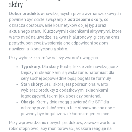
skóry
Dobór produktów
nawilżających i przeciwzmarszczkowych
powinien być ściśle związany z
potrzebami skóry
, co
oznacza dostosowanie kosmetyków do jej typu oraz
aktualnego stanu. Kluczowymi składnikami aktywnymi, które
warto mieć na uwadze, są kwas hialuronowy, gliceryna oraz
peptydy, ponieważ wspierają one odpowiedni poziom
nawilżenia i kondycjonują skórę.
Przy wyborze kremów należy zwrócić uwagę na:
Typ skóry:
Dla skóry tłustej, lekkie żele nawilżające z
lżejszymi składnikami są wskazane, natomiast dla
cery suchej odpowiednie będą bogatsze formuły.
Stan skóry:
Jeśli skóra jest podrażniona, warto
wybierać produkty z dodatkowymi składnikami
łagodzącymi, takimi jak aloes czy pantenol.
Okazje:
Kremy dnia mogą zawierać filtr SPF dla
ochrony przed słońcem, a te – stosowane na noc –
powinny być bogatsze w składniki regenerujące.
Przy wprowadzaniu nowych produktów, zawsze warto to
robić stopniowo, aby monitorować, jak skóra reaguje na