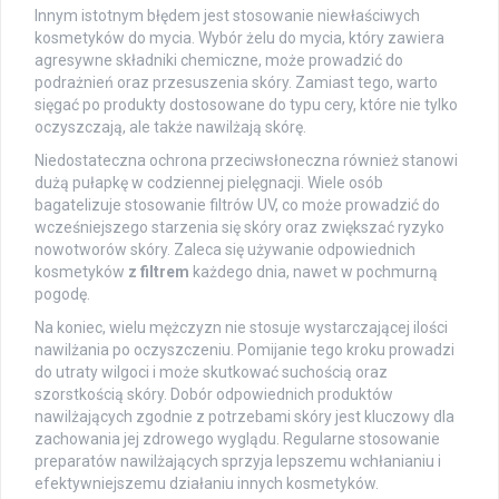
Innym istotnym błędem jest stosowanie niewłaściwych
kosmetyków do mycia. Wybór żelu do mycia, który zawiera
agresywne składniki chemiczne, może prowadzić do
podrażnień oraz przesuszenia skóry. Zamiast tego, warto
sięgać po produkty dostosowane do typu cery, które nie tylko
oczyszczają, ale także nawilżają skórę.
Niedostateczna ochrona przeciwsłoneczna również stanowi
dużą pułapkę w codziennej pielęgnacji. Wiele osób
bagatelizuje stosowanie filtrów UV, co może prowadzić do
wcześniejszego starzenia się skóry oraz zwiększać ryzyko
nowotworów skóry. Zaleca się używanie odpowiednich
kosmetyków
z filtrem
każdego dnia, nawet w pochmurną
pogodę.
Na koniec, wielu mężczyzn nie stosuje wystarczającej ilości
nawilżania po oczyszczeniu. Pomijanie tego kroku prowadzi
do utraty wilgoci i może skutkować suchością oraz
szorstkością skóry. Dobór odpowiednich produktów
nawilżających zgodnie z potrzebami skóry jest kluczowy dla
zachowania jej zdrowego wyglądu. Regularne stosowanie
preparatów nawilżających sprzyja lepszemu wchłanianiu i
efektywniejszemu działaniu innych kosmetyków.