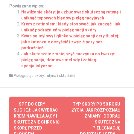
Powiązane wpisy:
Nawilżanie skóry: jak zbudować skuteczną rutynę i
uniknąć typowych błędów pielęgnacyjnych
Krem z retinolem: kiedy stosować, jak zacząć i jak
unikać podrażnień w pielęgnacji skóry
Kwas salicylowy i glinka w pielęgnacji cery tłustej:
jak skutecznie oczyścić i zwęzić pory bez
podrażnień
Jak skutecznie zmniejszyć naczynka na twarzy:
pielęgnacja, domowe metody i zabiegi
specjalistyczne
Pielęgnacja skóry: rutyna i składniki
Post
←
SPF DO CERY
TYP SKÓRY PO 50 ROKU
navigation
SUCHEJ: JAK WYBRAĆ
ŻYCIA: JAK ROZPOZNAĆ
KREM NAWILŻAJĄCY I
ZMIANY I DOBRAĆ
SKUTECZNIE CHRONIĆ
SKUTECZNĄ
SKÓRĘ PRZED
PIELĘGNACJĘ