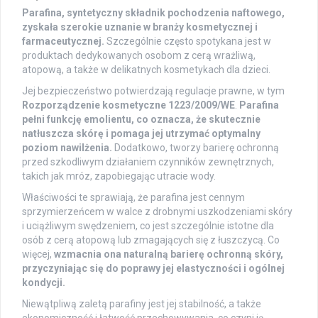
Parafina, syntetyczny składnik pochodzenia naftowego,
zyskała szerokie uznanie w branży kosmetycznej i
farmaceutycznej.
Szczególnie często spotykana jest w
produktach dedykowanych osobom z cerą wrażliwą,
atopową, a także w delikatnych kosmetykach dla dzieci.
Jej bezpieczeństwo potwierdzają regulacje prawne, w tym
Rozporządzenie kosmetyczne 1223/2009/WE
.
Parafina
pełni funkcję emolientu, co oznacza, że skutecznie
natłuszcza skórę i pomaga jej utrzymać optymalny
poziom nawilżenia.
Dodatkowo, tworzy barierę ochronną
przed szkodliwym działaniem czynników zewnętrznych,
takich jak mróz, zapobiegając utracie wody.
Właściwości te sprawiają, że parafina jest cennym
sprzymierzeńcem w walce z drobnymi uszkodzeniami skóry
i uciążliwym swędzeniem, co jest szczególnie istotne dla
osób z cerą atopową lub zmagających się z łuszczycą. Co
więcej,
wzmacnia ona naturalną barierę ochronną skóry,
przyczyniając się do poprawy jej elastyczności i ogólnej
kondycji.
Niewątpliwą zaletą parafiny jest jej stabilność, a także