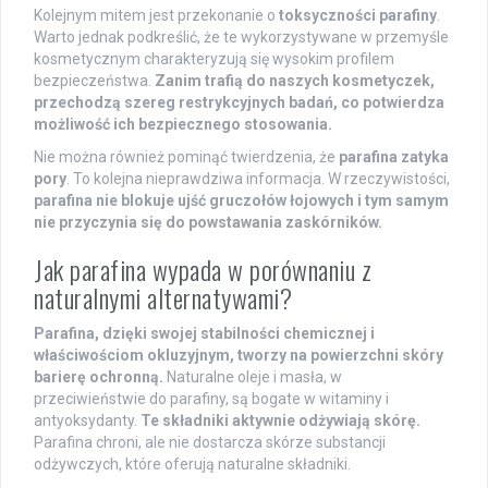
Kolejnym mitem jest przekonanie o
toksyczności parafiny
.
Warto jednak podkreślić, że te wykorzystywane w przemyśle
kosmetycznym charakteryzują się wysokim profilem
bezpieczeństwa.
Zanim trafią do naszych kosmetyczek,
przechodzą szereg restrykcyjnych badań, co potwierdza
możliwość ich bezpiecznego stosowania.
Nie można również pominąć twierdzenia, że
parafina zatyka
pory
. To kolejna nieprawdziwa informacja. W rzeczywistości,
parafina nie blokuje ujść gruczołów łojowych i tym samym
nie przyczynia się do powstawania zaskórników.
Jak parafina wypada w porównaniu z
naturalnymi alternatywami?
Parafina, dzięki swojej stabilności chemicznej i
właściwościom okluzyjnym, tworzy na powierzchni skóry
barierę ochronną.
Naturalne oleje i masła, w
przeciwieństwie do parafiny, są bogate w witaminy i
antyoksydanty.
Te składniki aktywnie odżywiają skórę.
Parafina chroni, ale nie dostarcza skórze substancji
odżywczych, które oferują naturalne składniki.