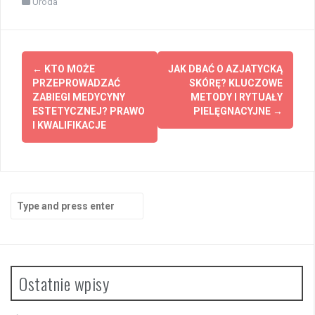
Uroda
Post
←
KTO MOŻE
JAK DBAĆ O AZJATYCKĄ
navigation
PRZEPROWADZAĆ
SKÓRĘ? KLUCZOWE
ZABIEGI MEDYCYNY
METODY I RYTUAŁY
ESTETYCZNEJ? PRAWO
PIELĘGNACYJNE
→
I KWALIFIKACJE
Search
for:
Ostatnie wpisy