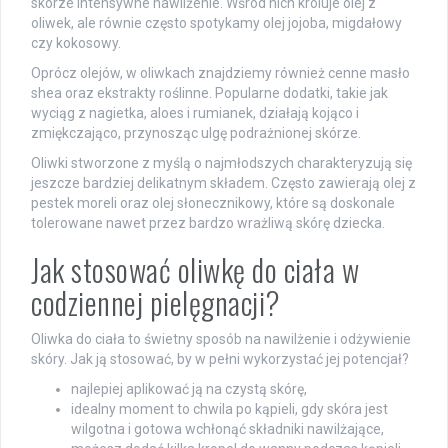
skórze intensywne nawilżenie. Wśród nich króluje olej z
oliwek, ale równie często spotykamy olej jojoba, migdałowy
czy kokosowy.
Oprócz olejów, w oliwkach znajdziemy również cenne masło
shea oraz ekstrakty roślinne. Popularne dodatki, takie jak
wyciąg z nagietka, aloes i rumianek, działają kojąco i
zmiękczająco, przynosząc ulgę podrażnionej skórze.
Oliwki stworzone z myślą o najmłodszych charakteryzują się
jeszcze bardziej delikatnym składem. Często zawierają olej z
pestek moreli oraz olej słonecznikowy, które są doskonale
tolerowane nawet przez bardzo wrażliwą skórę dziecka.
Jak stosować oliwkę do ciała w
codziennej pielęgnacji?
Oliwka do ciała to świetny sposób na nawilżenie i odżywienie
skóry. Jak ją stosować, by w pełni wykorzystać jej potencjał?
najlepiej aplikować ją na czystą skórę,
idealny moment to chwila po kąpieli, gdy skóra jest
wilgotna i gotowa wchłonąć składniki nawilżające,