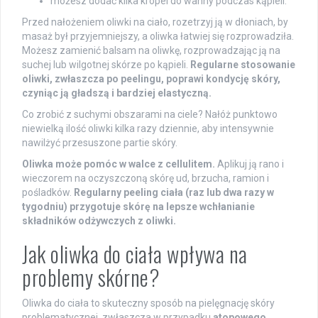
możesz dodać kilka kropel do wanny podczas kąpieli.
Przed nałożeniem oliwki na ciało, rozetrzyj ją w dłoniach, by
masaż był przyjemniejszy, a oliwka łatwiej się rozprowadziła.
Możesz zamienić balsam na oliwkę, rozprowadzając ją na
suchej lub wilgotnej skórze po kąpieli.
Regularne stosowanie
oliwki, zwłaszcza po peelingu, poprawi kondycję skóry,
czyniąc ją gładszą i bardziej elastyczną.
Co zrobić z suchymi obszarami na ciele? Nałóż punktowo
niewielką ilość oliwki kilka razy dziennie, aby intensywnie
nawilżyć przesuszone partie skóry.
Oliwka może pomóc w walce z cellulitem.
Aplikuj ją rano i
wieczorem na oczyszczoną skórę ud, brzucha, ramion i
pośladków.
Regularny peeling ciała (raz lub dwa razy w
tygodniu) przygotuje skórę na lepsze wchłanianie
składników odżywczych z oliwki.
Jak oliwka do ciała wpływa na
problemy skórne?
Oliwka do ciała to skuteczny sposób na pielęgnację skóry
problematycznej, zwłaszcza w przypadku
atopowego