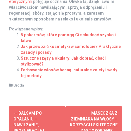
eterycznymi
potęguje doznania.
Oliwka ta, dzięki swoim
właściwościom nawilżającym, sprzyja odprężeniu i
regeneracji skóry, stając się prostym, a zarazem
skutecznym sposobem na relaks i ukojenie zmysłów.
Powiązane wpisy:
5 pokarmów, które pomogą Ci schudnąć szybko i
łatwo
Jak przewozić kosmetyki w samolocie? Praktyczne
zasady i porady
Sztuczne rzęsy a okulary: Jak dobrać, dbać i
stylizować?
Farbowanie włosów henną: naturalne zalety i wady
tej metody
Uroda
Post
←
BALSAM PO
MASECZKA Z
navigation
OPALANIU –
ZIEMNIAKA NA WŁOSY –
NAWILŻANIE,
KORZYŚCI I SKUTECZNE
REGENERACJA I
ZASTOSOWANIE
→