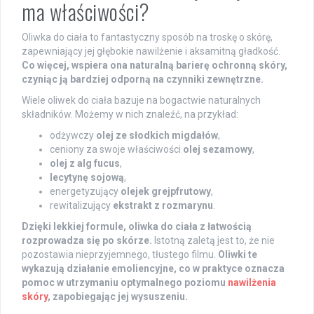
ma właściwości?
Oliwka do ciała to fantastyczny sposób na troskę o skórę,
zapewniający jej głębokie nawilżenie i aksamitną gładkość.
Co więcej, wspiera ona naturalną barierę ochronną skóry,
czyniąc ją bardziej odporną na czynniki zewnętrzne.
Wiele oliwek do ciała bazuje na bogactwie naturalnych
składników. Możemy w nich znaleźć, na przykład:
odżywczy
olej ze słodkich migdałów
,
ceniony za swoje właściwości
olej sezamowy
,
olej z alg fucus
,
lecytynę sojową
,
energetyzujący
olejek grejpfrutowy
,
rewitalizujący
ekstrakt z rozmarynu
.
Dzięki lekkiej formule, oliwka do ciała z łatwością
rozprowadza się po skórze.
Istotną zaletą jest to, że nie
pozostawia nieprzyjemnego, tłustego filmu.
Oliwki te
wykazują działanie emoliencyjne, co w praktyce oznacza
pomoc w utrzymaniu optymalnego poziomu
nawilżenia
skóry
, zapobiegając jej wysuszeniu.