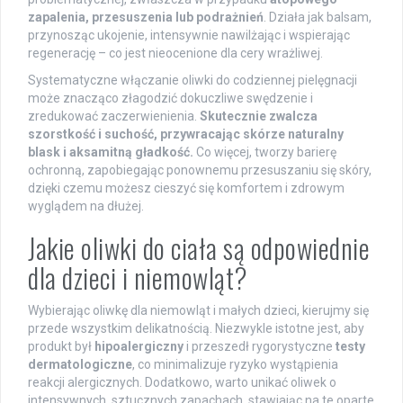
zapalenia, przesuszenia lub podrażnień
. Działa jak balsam,
przynosząc ukojenie, intensywnie nawilżając i wspierając
regenerację – co jest nieocenione dla cery wrażliwej.
Systematyczne włączanie oliwki do codziennej pielęgnacji
może znacząco złagodzić dokuczliwe swędzenie i
zredukować zaczerwienienia.
Skutecznie zwalcza
szorstkość i suchość, przywracając skórze naturalny
blask i aksamitną gładkość.
Co więcej, tworzy barierę
ochronną, zapobiegając ponownemu przesuszaniu się skóry,
dzięki czemu możesz cieszyć się komfortem i zdrowym
wyglądem na dłużej.
Jakie oliwki do ciała są odpowiednie
dla dzieci i niemowląt?
Wybierając oliwkę dla niemowląt i małych dzieci, kierujmy się
przede wszystkim delikatnością. Niezwykle istotne jest, aby
produkt był
hipoalergiczny
i przeszedł rygorystyczne
testy
dermatologiczne
, co minimalizuje ryzyko wystąpienia
reakcji alergicznych. Dodatkowo, warto unikać oliwek o
intensywnych, sztucznych zapachach, stawiając na te oparte