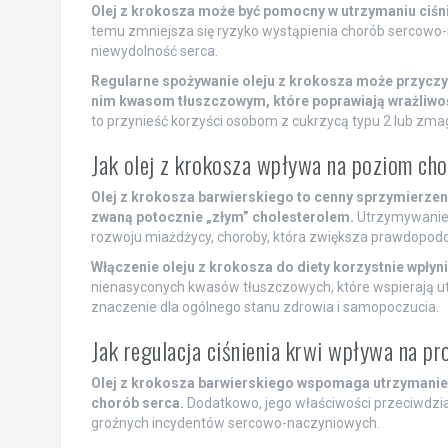
Olej z krokosza może być pomocny w utrzymaniu ciśnie
temu zmniejsza się ryzyko wystąpienia chorób sercowo-
niewydolność serca.
Regularne spożywanie oleju z krokosza może przyczyn
nim kwasom tłuszczowym, które poprawiają wrażliwoś
to przynieść korzyści osobom z cukrzycą typu 2 lub zmag
Jak olej z krokosza wpływa na poziom cho
Olej z krokosza barwierskiego to cenny sprzymierzen
zwaną potocznie „złym” cholesterolem.
Utrzymywanie 
rozwoju miażdżycy, choroby, która zwiększa prawdopo
Włączenie oleju z krokosza do diety korzystnie wpłynie
nienasyconych kwasów tłuszczowych, które wspierają u
znaczenie dla ogólnego stanu zdrowia i samopoczucia.
Jak regulacja ciśnienia krwi wpływa na pr
Olej z krokosza barwierskiego wspomaga utrzymanie p
chorób serca.
Dodatkowo, jego właściwości przeciwdzia
groźnych incydentów sercowo-naczyniowych.