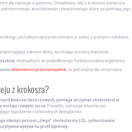
stotne dla naszego organizmu. Dodatkowo, olej z krokosza dostarcza
w palmitynowego, arachidowego i stearynowego, które uzupełniają jego
wierskiego, jest silnym sprzymierzeńcem w walce z wolnymi rodnikami,
 i wspomagając zdrowie skóry, opóźniając procesy starzenia.
wiązków
, niezbędnych do prawidłowego funkcjonowania organizmu.
cenne
właściwości przeciwzapalne
, co jest ważne dla utrzymania
leju z krokosza?
yconych kwasów tłuszczowych, pomaga utrzymać cholesterol w
u mózgu i zawału serca.
Ponadto, wykazuje właściwości
ając łagodzenie różnorodnych dolegliwości.
a obniżyć poziom „złego” cholesterolu LDL, jednocześnie
ytywnie wpływa na profil lipidowy.