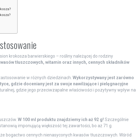
okosza?
okosza?
zastosowanie
sion krokosza barwierskiego – rośliny należącej do rodziny
 kwasów tłuszczowych, witamin oraz innych, cennych składników
 zastosowanie w różnych dziedzinach.
Wykorzystywany jest zarówno
yce, gdzie doceniany jest za swoje nawilżające i pielęgnacyjne
uralnej, gdzie jego przeciwzapalne właściwości i pozytywny wpływ na
łuszczów.
W 100 ml produktu znajdziemy ich aż 92 g!
Szczególnie
stanowią imponującą większość tej zawartości, bo aż 71 g.
 także bogactwo cennych nienasyconych kwasów tłuszczowych. Wśród