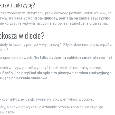
kozy i cukrzycę?
mierzeńcem w utrzymaniu prawidłowego poziomu cukru we krwi, co
rzycą.
Wspierając kontrolę glukozy, pomaga on zmniejszyć ryzyko
nie korzystnie wpływa na ogólne zdrowie metaboliczne organizmu.
rokosza w diecie?
diety to świetny pomysł – wystarczą 1-2 łyżki dziennie, aby czerpać z
uchni?
ssingów sałatkowych.
Nie tylko nadaje im subtelny smak, ale również
nych warzyw potrafi wydobyć i podkreślić ich naturalny aromat,
m.
Spróbuj na przykład skropić nim pieczywo zamiast tradycyjnego
kujące połączenia smakowe.
y kosmetycznej dzięki swoim wyjątkowym właściwościom.
óry, ale również wykazuje działanie przeciwzapalne, co czyni go
i włosów.