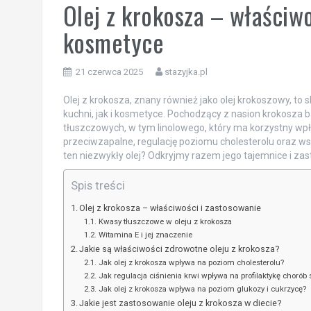
Olej z krokosza – właściw
kosmetyce
21 czerwca 2025
stazyjka.pl
Olej z krokosza, znany również jako olej krokoszowy, to
kuchni, jak i kosmetyce. Pochodzący z nasion krokosza 
tłuszczowych, w tym linolowego, który ma korzystny wp
przeciwzapalne, regulację poziomu cholesterolu oraz ws
ten niezwykły olej? Odkryjmy razem jego tajemnice i zas
Spis treści
Olej z krokosza – właściwości i zastosowanie
Kwasy tłuszczowe w oleju z krokosza
Witamina E i jej znaczenie
Jakie są właściwości zdrowotne oleju z krokosza?
Jak olej z krokosza wpływa na poziom cholesterolu?
Jak regulacja ciśnienia krwi wpływa na profilaktykę chorób 
Jak olej z krokosza wpływa na poziom glukozy i cukrzycę?
Jakie jest zastosowanie oleju z krokosza w diecie?