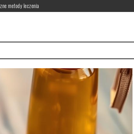
czne metody leczenia
skuteczne metody zapobiegania
ć o skórę
 i skuteczna pielęgnacja
ej: działanie i zastosowanie
zastosowanie w pielęgnacji