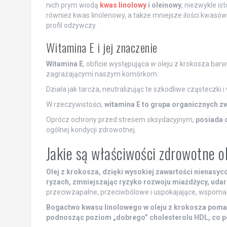
nich prym wiodą
kwas linolowy
i oleinowy
, niezwykle i
również kwas linolenowy, a także mniejsze ilości kwasó
profil odżywczy.
Witamina E i jej znaczenie
Witamina E
, obficie występująca w oleju z krokosza bar
zagrażającymi naszym komórkom.
Działa jak tarcza, neutralizując te szkodliwe cząsteczki
W rzeczywistości,
witamina E to grupa organicznych z
Oprócz ochrony przed stresem oksydacyjnym,
posiada 
ogólnej kondycji zdrowotnej.
Jakie są właściwości zdrowotne o
Olej z krokosza, dzięki wysokiej zawartości nienas
ryzach, zmniejszając ryzyko rozwoju miażdżycy, udar
przeciwzapalne, przeciwbólowe i uspokajające, wspomag
Bogactwo kwasu linolowego w oleju z krokosza pomag
podnosząc poziom „dobrego” cholesterolu HDL, co poz