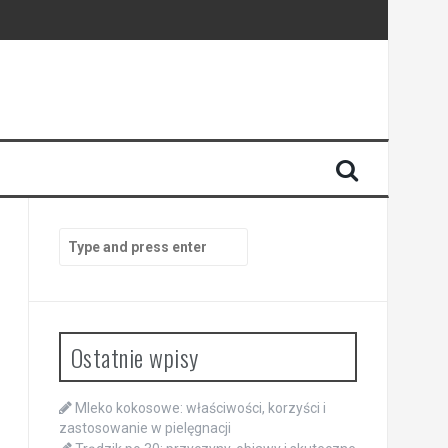
Search
for:
Ostatnie wpisy
Mleko kokosowe: właściwości, korzyści i
zastosowanie w pielęgnacji