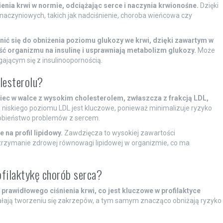
nia krwi w normie, odciążając serce i naczynia krwionośne.
Dzięki
naczyniowych, takich jak nadciśnienie, choroba wieńcowa czy
ić się do obniżenia poziomu glukozy we krwi, dzięki zawartym w
ć organizmu na insulinę i usprawniają metabolizm glukozy.
Może
ającym się z insulinoopornością.
lesterolu?
iec w walce z wysokim cholesterolem, zwłaszcza z frakcją LDL,
niskiego poziomu LDL jest kluczowe, ponieważ minimalizuje ryzyko
dobieństwo problemów z sercem.
 na profil lipidowy.
Zawdzięcza to wysokiej zawartości
trzymanie zdrowej równowagi lipidowej w organizmie, co ma
ofilaktykę chorób serca?
rawidłowego ciśnienia krwi, co jest kluczowe w profilaktyce
łają tworzeniu się zakrzepów, a tym samym znacząco obniżają ryzyko