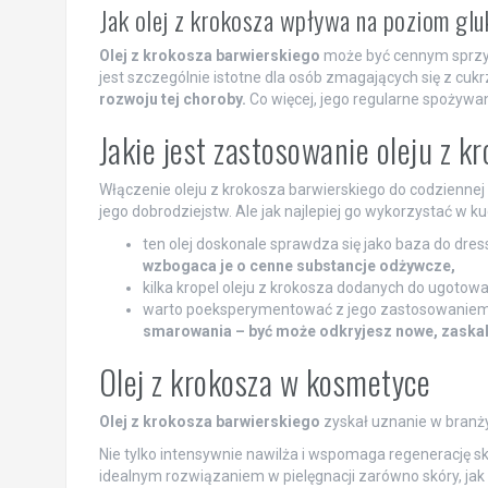
Jak olej z krokosza wpływa na poziom glu
Olej z krokosza barwierskiego
może być cennym sprzy
jest szczególnie istotne dla osób zmagających się z cuk
rozwoju tej choroby.
Co więcej, jego regularne spożywa
Jakie jest zastosowanie oleju z k
Włączenie oleju z krokosza barwierskiego do codziennej 
jego dobrodziejstw. Ale jak najlepiej go wykorzystać w k
ten olej doskonale sprawdza się jako baza do dre
wzbogaca je o cenne substancje odżywcze,
kilka kropel oleju z krokosza dodanych do ugotowa
warto poeksperymentować z jego zastosowanie
smarowania – być może odkryjesz nowe, zaska
Olej z krokosza w kosmetyce
Olej z krokosza barwierskiego
zyskał uznanie w branż
Nie tylko intensywnie nawilża i wspomaga regenerację sk
idealnym rozwiązaniem w pielęgnacji zarówno skóry, jak 