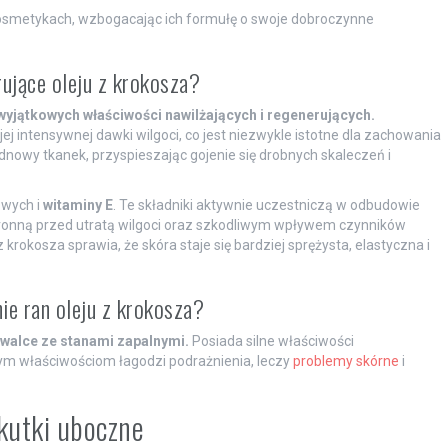
smetykach, wzbogacając ich formułę o swoje dobroczynne
rujące oleju z krokosza?
wyjątkowych właściwości nawilżających i regenerujących.
ej intensywnej dawki wilgoci, co jest niezwykle istotne dla zachowania
nowy tkanek, przyspieszając gojenie się drobnych skaleczeń i
owych i
witaminy E
. Te składniki aktywnie uczestniczą w odbudowie
 ochronną przed utratą wilgoci oraz szkodliwym wpływem czynników
krokosza sprawia, że skóra staje się bardziej sprężysta, elastyczna i
nie ran oleju z krokosza?
 walce ze stanami zapalnymi.
Posiada silne właściwości
cym właściwościom łagodzi podrażnienia, leczy
problemy skórne
i
kutki uboczne