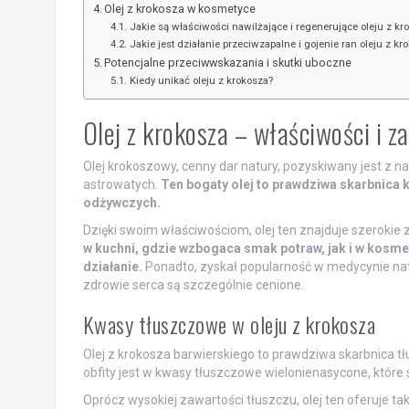
Olej z krokosza w kosmetyce
Jakie są właściwości nawilżające i regenerujące oleju z kr
Jakie jest działanie przeciwzapalne i gojenie ran oleju z kr
Potencjalne przeciwwskazania i skutki uboczne
Kiedy unikać oleju z krokosza?
Olej z krokosza – właściwości i 
Olej krokoszowy, cenny dar natury, pozyskiwany jest z na
astrowatych.
Ten bogaty olej to prawdziwa skarbnica
odżywczych.
Dzięki swoim właściwościom, olej ten znajduje szerokie
w kuchni, gdzie wzbogaca smak potraw, jak i w kosmet
działanie.
Ponadto, zyskał popularność w medycynie nat
zdrowie serca są szczególnie cenione.
Kwasy tłuszczowe w oleju z krokosza
Olej z krokosza barwierskiego to prawdziwa skarbnica t
obfity jest w kwasy tłuszczowe wielonienasycone, które 
Oprócz wysokiej zawartości tłuszczu, olej ten oferuje