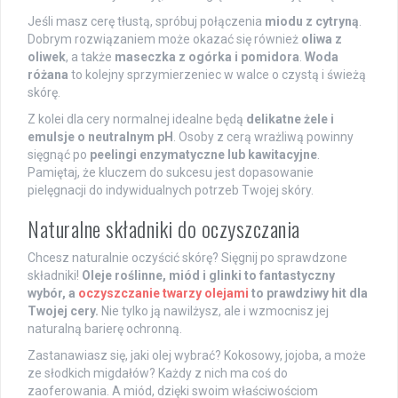
Jeśli masz cerę tłustą, spróbuj połączenia
miodu z cytryną
.
Dobrym rozwiązaniem może okazać się również
oliwa z
oliwek
, a także
maseczka z ogórka i pomidora
.
Woda
różana
to kolejny sprzymierzeniec w walce o czystą i świeżą
skórę.
Z kolei dla cery normalnej idealne będą
delikatne żele i
emulsje o neutralnym pH
. Osoby z cerą wrażliwą powinny
sięgnąć po
peelingi enzymatyczne lub kawitacyjne
.
Pamiętaj, że kluczem do sukcesu jest dopasowanie
pielęgnacji do indywidualnych potrzeb Twojej skóry.
Naturalne składniki do oczyszczania
Chcesz naturalnie oczyścić skórę? Sięgnij po sprawdzone
składniki!
Oleje roślinne, miód i glinki to fantastyczny
wybór, a
oczyszczanie twarzy olejami
to prawdziwy hit dla
Twojej cery.
Nie tylko ją nawilżysz, ale i wzmocnisz jej
naturalną barierę ochronną.
Zastanawiasz się, jaki olej wybrać? Kokosowy, jojoba, a może
ze słodkich migdałów? Każdy z nich ma coś do
zaoferowania. A miód, dzięki swoim właściwościom