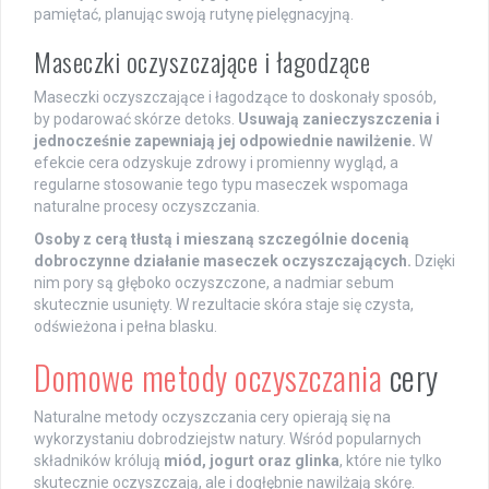
pamiętać, planując swoją rutynę pielęgnacyjną.
Maseczki oczyszczające i łagodzące
Maseczki oczyszczające i łagodzące to doskonały sposób,
by podarować skórze detoks.
Usuwają zanieczyszczenia i
jednocześnie zapewniają jej odpowiednie nawilżenie.
W
efekcie cera odzyskuje zdrowy i promienny wygląd, a
regularne stosowanie tego typu maseczek wspomaga
naturalne procesy oczyszczania.
Osoby z cerą tłustą i mieszaną szczególnie docenią
dobroczynne działanie maseczek oczyszczających.
Dzięki
nim pory są głęboko oczyszczone, a nadmiar sebum
skutecznie usunięty. W rezultacie skóra staje się czysta,
odświeżona i pełna blasku.
Domowe metody oczyszczania
cery
Naturalne metody oczyszczania cery opierają się na
wykorzystaniu dobrodziejstw natury. Wśród popularnych
składników królują
miód, jogurt oraz glinka
, które nie tylko
skutecznie oczyszczają, ale i dogłębnie nawilżają skórę.