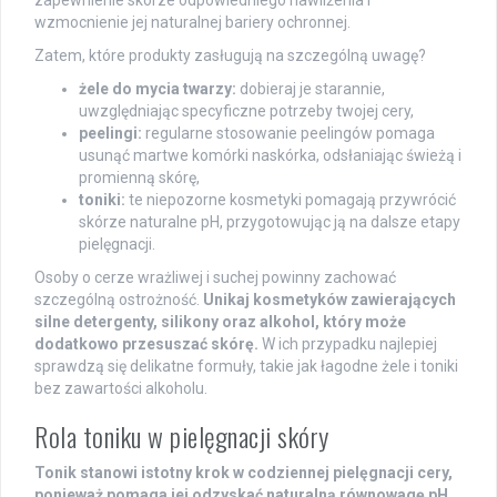
zapewnienie skórze odpowiedniego nawilżenia i
wzmocnienie jej naturalnej bariery ochronnej.
Zatem, które produkty zasługują na szczególną uwagę?
żele do mycia twarzy:
dobieraj je starannie,
uwzględniając specyficzne potrzeby twojej cery,
peelingi:
regularne stosowanie peelingów pomaga
usunąć martwe komórki naskórka, odsłaniając świeżą i
promienną skórę,
toniki:
te niepozorne kosmetyki pomagają przywrócić
skórze naturalne pH, przygotowując ją na dalsze etapy
pielęgnacji.
Osoby o cerze wrażliwej i suchej powinny zachować
szczególną ostrożność.
Unikaj kosmetyków zawierających
silne detergenty, silikony oraz alkohol, który może
dodatkowo przesuszać skórę.
W ich przypadku najlepiej
sprawdzą się delikatne formuły, takie jak łagodne żele i toniki
bez zawartości alkoholu.
Rola toniku w pielęgnacji skóry
Tonik stanowi istotny krok w codziennej pielęgnacji cery,
ponieważ pomaga jej odzyskać naturalną równowagę pH,