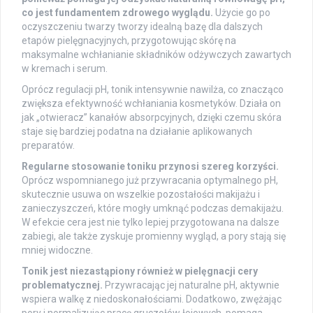
co jest fundamentem zdrowego wyglądu.
Użycie go po
oczyszczeniu twarzy tworzy idealną bazę dla dalszych
etapów pielęgnacyjnych, przygotowując skórę na
maksymalne wchłanianie składników odżywczych zawartych
w kremach i serum.
Oprócz regulacji pH, tonik intensywnie nawilża, co znacząco
zwiększa efektywność wchłaniania kosmetyków. Działa on
jak „otwieracz” kanałów absorpcyjnych, dzięki czemu skóra
staje się bardziej podatna na działanie aplikowanych
preparatów.
Regularne stosowanie toniku przynosi szereg korzyści.
Oprócz wspomnianego już przywracania optymalnego pH,
skutecznie usuwa on wszelkie pozostałości makijażu i
zanieczyszczeń, które mogły umknąć podczas demakijażu.
W efekcie cera jest nie tylko lepiej przygotowana na dalsze
zabiegi, ale także zyskuje promienny wygląd, a pory stają się
mniej widoczne.
Tonik jest niezastąpiony również w pielęgnacji cery
problematycznej.
Przywracając jej naturalne pH, aktywnie
wspiera walkę z niedoskonałościami. Dodatkowo, zwężając