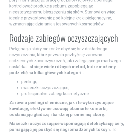
pory i normalizując pracę gruczołów łojowych, pomaga
kontrolować produkcję sebum, zapobiegając
nieestetycznemu błyszczeniu się skóry. Stanowi on więc
idealne przygotowanie pod kolejne kroki pielęgnacyjne,
wzmacniając działanie stosowanych kosmetyków.
Rodzaje zabiegów oczyszczających
Pielęgnacja skóry nie może obyć się bez dokładnego
oczyszczania, które pozwala pozbyć się zarówno
codziennych zanieczyszczeń, jak i zalegającego martwego
naskórka.
Istnieje wiele różnych metod, które możemy
podzielić na kilka głównych kategorii.
peelingi,
maseczki oczyszczające,
profesjonalne zabiegi kosmetyczne.
Zarówno peelingi chemiczne, jak i te wykorzystujące
kawitację, efektywnie usuwają obumarłe komórki,
odsłaniając gładszą i bardziej promienną skórę.
Maseczki oczyszczające wspomagają detoksykację cery,
pomagając jej pozbyć się nagromadzonych toksyn.
To