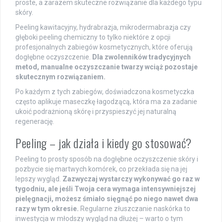
proste, a zarazem skuteczne rozwiązanie dla każdego typu
skóry.
Peeling kawitacyjny, hydrabrazja, mikrodermabrazja czy
głęboki peeling chemiczny to tylko niektóre z opcji
profesjonalnych zabiegów kosmetycznych, które oferują
dogłębne oczyszczenie.
Dla zwolenników tradycyjnych
metod, manualne oczyszczanie twarzy wciąż pozostaje
skutecznym rozwiązaniem.
Po każdym z tych zabiegów, doświadczona kosmetyczka
często aplikuje maseczkę łagodzącą, która ma za zadanie
ukoić podrażnioną skórę i przyspieszyć jej naturalną
regenerację.
Peeling – jak działa i kiedy go stosować?
Peeling to prosty sposób na dogłębne oczyszczenie skóry i
pozbycie się martwych komórek, co przekłada się na jej
lepszy wygląd.
Zazwyczaj wystarczy wykonywać go raz w
tygodniu, ale jeśli Twoja cera wymaga intensywniejszej
pielęgnacji, możesz śmiało sięgnąć po niego nawet dwa
razy w tym okresie.
Regularne złuszczanie naskórka to
inwestycja w młodszy wygląd na dłużej – warto o tym