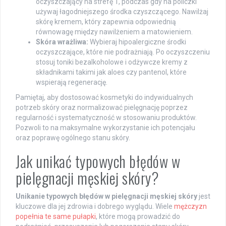
oczyszczający na strefę T, podczas gdy na policzki
używaj łagodniejszego środka czyszczącego. Nawilżaj
skórę kremem, który zapewnia odpowiednią
równowagę między nawilżeniem a matowieniem.
Skóra wrażliwa:
Wybieraj hipoalergiczne środki
oczyszczające, które nie podrażniają. Po oczyszczeniu
stosuj toniki bezalkoholowe i odżywcze kremy z
składnikami takimi jak aloes czy pantenol, które
wspierają regenerację.
Pamiętaj, aby dostosować kosmetyki do indywidualnych
potrzeb skóry oraz normalizować pielęgnację poprzez
regularność i systematyczność w stosowaniu produktów.
Pozwoli to na maksymalne wykorzystanie ich potencjału
oraz poprawę ogólnego stanu skóry.
Jak unikać typowych błędów w
pielęgnacji męskiej skóry?
Unikanie typowych błędów w pielęgnacji męskiej skóry
jest
kluczowe dla jej zdrowia i dobrego wyglądu. Wiele
mężczyzn
popełnia te same pułapki
, które mogą prowadzić do