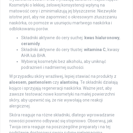
Kosmetyki o lekkiej, żelowej konsystencji wpłyną na
matowość cery i zminimalizują jej błyszczenie. Niezwykle
istotne jest, aby nie zapomnieć o okresowym złuszczaniu
naskórka, co pomoże w usunięciu martwego naskórka i
odblokowaniu porów.
Składniki aktywne do cery suchej:
kwas hialuronowy
,
ceramidy
.
Składniki aktywne do cery tłustej:
witamina C
, kwasy
AHA lub BHA.
Wybieraj kosmetyki bez alkoholu, aby uniknąć
podrażnień i nadmiernej suchości.
W przypadku skóry wrażliwej, lepiej stawiać na produkty z
aloesem
,
pantenolem
czy
alantoiną
. Te składniki działają
kojąco i sprzyjają regeneracji naskórka. Ważne jest, aby
zawsze testować nowe kosmetyki na małej powierzchni
skóry, aby upewnić się, że nie wywołają one reakcji
alergicznej.
Skóra reaguje na różne składniki, dlatego wprowadzanie
nowości powinno odbywać się stopniowo. Obserwuj, jak
Twoja cera reaguje na poszczególne preparaty i na tej
podstawie dostosowuj swoją rutynę pielęgnacyjną.