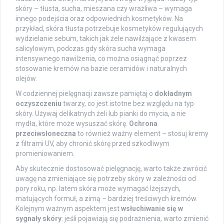
skóry – tłusta, sucha, mieszana czy wrażliwa – wymaga
innego podejścia oraz odpowiednich kosmetyków. Na
przykład, skóra tłusta potrzebuje kosmetyków regulujących
wydzielanie sebum, takich jak żele nawilżające z kwasem
salicylowym, podczas gdy skóra sucha wymaga
intensywnego nawilżenia, co można osiągnąć poprzez
stosowanie kremów na bazie ceramidów i naturalnych
olejów.
W codziennej pielęgnacji zawsze pamiętaj o
dokładnym
oczyszczeniu
twarzy, co jest istotne bez względu na typ
skóry. Używaj delikatnych żeli lub pianki do mycia, a nie
mydła, które może wysuszać skórę.
Ochrona
przeciwsłoneczna
to również ważny element – stosuj kremy
z filtrami UV, aby chronić skórę przed szkodliwym
promieniowaniem.
Aby skutecznie dostosować pielęgnację, warto także zwrócić
uwagę na zmieniające się potrzeby skóry w zależności od
pory roku, np. latem skóra może wymagać lżejszych,
matujących formuł, a zimą – bardziej treściwych kremów.
Kolejnym ważnym aspektem jest
wsłuchiwanie się w
sygnały skóry
: jeśli pojawiają się podrażnienia, warto zmienić