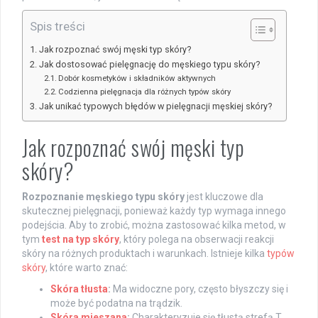
Spis treści
Jak rozpoznać swój męski typ skóry?
Jak dostosować pielęgnację do męskiego typu skóry?
Dobór kosmetyków i składników aktywnych
Codzienna pielęgnacja dla różnych typów skóry
Jak unikać typowych błędów w pielęgnacji męskiej skóry?
Jak rozpoznać swój męski typ
skóry?
Rozpoznanie męskiego typu skóry
jest kluczowe dla
skutecznej pielęgnacji, ponieważ każdy typ wymaga innego
podejścia. Aby to zrobić, można zastosować kilka metod, w
tym
test na typ skóry
, który polega na obserwacji reakcji
skóry na różnych produktach i warunkach. Istnieje kilka
typów
skóry
, które warto znać:
Skóra tłusta
:
Ma widoczne pory, często błyszczy się i
może być podatna na trądzik.
Skóra mieszana
:
Charakteryzuje się tłustą strefą T