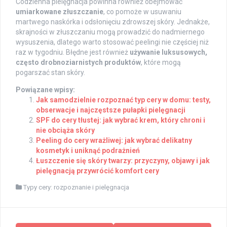
Codzienna pielęgnacja powinna również obejmować
umiarkowane złuszczanie
, co pomoże w usuwaniu
martwego naskórka i odsłonięciu zdrowszej skóry. Jednakże,
skrajności w złuszczaniu mogą prowadzić do nadmiernego
wysuszenia, dlatego warto stosować peelingi nie częściej niż
raz w tygodniu. Błędne jest również
używanie luksusowych,
często drobnoziarnistych produktów
, które mogą
pogarszać stan skóry.
Powiązane wpisy:
Jak samodzielnie rozpoznać typ cery w domu: testy,
obserwacje i najczęstsze pułapki pielęgnacji
SPF do cery tłustej: jak wybrać krem, który chroni i
nie obciąża skóry
Peeling do cery wrażliwej: jak wybrać delikatny
kosmetyk i uniknąć podrażnień
Łuszczenie się skóry twarzy: przyczyny, objawy i jak
pielęgnacją przywrócić komfort cery
Typy cery: rozpoznanie i pielęgnacja