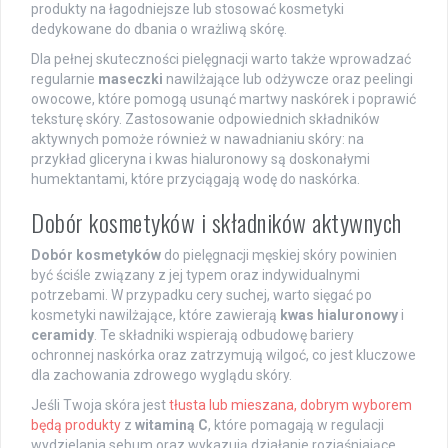
produkty na łagodniejsze lub stosować kosmetyki
dedykowane do dbania o wrażliwą skórę.
Dla pełnej skuteczności pielęgnacji warto także wprowadzać
regularnie
maseczki
nawilżające lub odżywcze oraz peelingi
owocowe, które pomogą usunąć martwy naskórek i poprawić
teksturę skóry. Zastosowanie odpowiednich składników
aktywnych pomoże również w nawadnianiu skóry: na
przykład gliceryna i kwas hialuronowy są doskonałymi
humektantami, które przyciągają wodę do naskórka.
Dobór kosmetyków i składników aktywnych
Dobór kosmetyków
do pielęgnacji męskiej skóry powinien
być ściśle związany z jej typem oraz indywidualnymi
potrzebami. W przypadku cery suchej, warto sięgać po
kosmetyki nawilżające, które zawierają
kwas hialuronowy
i
ceramidy
. Te składniki wspierają odbudowę bariery
ochronnej naskórka oraz zatrzymują wilgoć, co jest kluczowe
dla zachowania zdrowego wyglądu skóry.
Jeśli Twoja skóra jest
tłusta lub mieszana, dobrym wyborem
będą produkty
z
witaminą C
, które pomagają w regulacji
wydzielania sebum oraz wykazują działanie rozjaśniające.