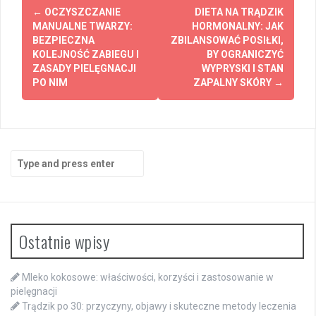
Post
←
OCZYSZCZANIE
DIETA NA TRĄDZIK
navigation
MANUALNE TWARZY:
HORMONALNY: JAK
BEZPIECZNA
ZBILANSOWAĆ POSIŁKI,
KOLEJNOŚĆ ZABIEGU I
BY OGRANICZYĆ
ZASADY PIELĘGNACJI
WYPRYSKI I STAN
PO NIM
ZAPALNY SKÓRY
→
Search
for:
Ostatnie wpisy
Mleko kokosowe: właściwości, korzyści i zastosowanie w
pielęgnacji
Trądzik po 30: przyczyny, objawy i skuteczne metody leczenia