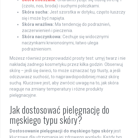
(czoło, nos, broda) i suchymi policzkami.
Skóra sucha:
Jest szorstka w dotyku, często łuszczy
się i może być napięta.
Skóra wrażliwa:
Ma tendencję do podrażnień,
zaczerwienień i pieczenia.
Skóra naczynkowa:
Cechuje się widocznymi
naczynkami krwionośnymi, łatwo ulega
podrażnieniom.
Możesz również przeprowadzić prosty test: umyj twarz i nie
nakładaj żadnego kosmetyku przez kilka godzin. Obserwuj
skórę – jeśli się świeci, to może oznaczać typ tłusty, a jeśli
odczuwasz suchość, to najprawdopodobniej masz skórę
suchą. Kluczowe jest, aby zwrócić uwagę na to, jak skóra
reaguje na zmiany temperatury i różne produkty
pielęgnacyjne.
Jak dostosować pielęgnację do
męskiego typu skóry?
Dostosowanie pielęgnacji do męskiego typu skóry
jest
kluczowe dla utrzymania jej zdrowego wyglądu. Każdy typ