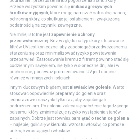
podrażnień, przesuszenia lub pogorszenia stanu skóry.
Przede wszystkim powinno się
unikać agresywnych
środków myjących
, które mogą naruszać naturalną barierę
ochronną skóry, co skutkuje jej osłabieniem i zwiększoną
podatnością na czynniki zewnętrzne.
Nie mniej istotne jest
zapewnienie ochrony
przeciwsłonecznej
. Bez względu na typ skóry, stosowanie
filtrów UV jest konieczne, aby zapobiegać przedwczesnemu
starzeniu się oraz minimalizować ryzyko powstawania
przebarwień. Zastosowanie kremu z filtrem powinno stać się
codziennym nawykiem, nie tylko w słoneczne dni, ale i w
pochmurne, ponieważ promieniowanie UV jest obecne
również w mniejszych ilościach.
Innym kluczowym błędem jest
niewłaściwe golenie
. Warto
stosować odpowiednie preparaty do golenia oraz
jednorazowe maszynki tylko raz, aby zapobiegać
podrażnieniom. Po goleniu zaleca się nałożenie łagodzącego
balsamu, który zminimalizuje ryzyko wystąpienia stanów
zapalnych. Dobrze jest również
pamiętać o technice golenia
– najlepiej golić się w kierunku wzrostu włosów, co pomoże
uniknąć wrastających włosków.