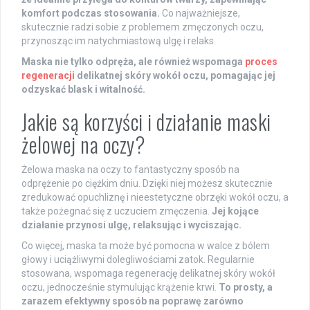
komfort podczas stosowania.
Co najważniejsze,
skutecznie radzi sobie z problemem zmęczonych oczu,
przynosząc im natychmiastową ulgę i relaks.
Maska nie tylko odpręża, ale również wspomaga
proces
regeneracji
delikatnej skóry wokół oczu, pomagając jej
odzyskać blask i witalność.
Jakie są korzyści i działanie maski
żelowej na oczy?
Żelowa maska na oczy to fantastyczny sposób na
odprężenie po ciężkim dniu. Dzięki niej możesz skutecznie
zredukować opuchliznę i nieestetyczne obrzęki wokół oczu, a
także pożegnać się z uczuciem zmęczenia.
Jej kojące
działanie przynosi ulgę, relaksując i wyciszając.
Co więcej, maska ta może być pomocna w walce z bólem
głowy i uciążliwymi dolegliwościami zatok. Regularnie
stosowana, wspomaga regenerację delikatnej skóry wokół
oczu, jednocześnie stymulując krążenie krwi.
To prosty, a
zarazem efektywny sposób na poprawę zarówno