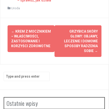
– sprawdź, jak działa
Uroda
Post
←
KREM Z MOCZNIKIEM
GRZYBICA SKÓRY
navigation
– WŁAŚCIWOŚCI,
GŁOWY: OBJAWY,
ZASTOSOWANIE I
LECZENIE I DOMOWE
KORZYŚCI ZDROWOTNE
SPOSOBY RADZENIA
SOBIE
→
Search
for:
Ostatnie wpisy