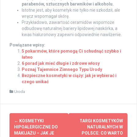
parabenów, sztucznych barwników i alkoholu.
Istotne jest, aby kosmetyk nie tylko nie szkodził, ale
wręcz wspomagał skórę.
Przykładowo, zawartość ceramidów wspomoże
odbudowę naturalnej bariery lipidowej naskórka, a
kwas hialuronowy zapewni odpowiednie nawilżenie.
Powiązane wpisy:
5 pokarmów, które pomogą Ci schudnąć szybko i
łatwo
6 porad jak mieć długie i zdrowe włosy
Poznaj Tajemnice Zimnego Typu Urody
Bezpieczne kosmetyki w ciąży: jak je wybierać i
czego unikać
Uroda
Post
←
KOSMETYKI
TARGI KOSMETYKÓW
navigation
HIPOALERGICZNE DO
NATURALNYCH W
MAKIJAŻU – JAK JE
POLSCE: CO WARTO