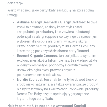
deklarację.
Warto wiedzieć, jakie certyfikaty zasługują na szczególną
uwagę:
Asthma-Allergy Denmark i Allergy Certified:
te dwa
znaki to pewność, że dany kosmetyk został
skrupulatnie przebadany i nie zawiera substancji
potencjalnie alergizujących, co czyni go bezpiecznym
wyborem dla osób z alergiami i wrażliwą skórą.
Przykładem są tutaj produkty z linii Derma Eco Baby,
które mogą poszczycić się oboma certyfikatami,
Ecocert Organic Cosmos:
ten certyfikat to synonim
ekologicznej jakości. Informuje nas, że składniki użyte
w danym kosmetyku pochodzą z certyfikowanych
upraw ekologicznych, prowadzonych z
poszanowaniem środowiska,
Nordic Ecolabel:
ten znak to nie tylko dowód troski o
środowisko naturalne, ale także gwarancja, że produkt
nie był testowany na zwierzętach. Ponownie, produkty
Derma Eco Baby często spełniają rygorystyczne
kryteria tego certyfikatu.
Należy pamiętać, że zgodnie z wymogami Komisji