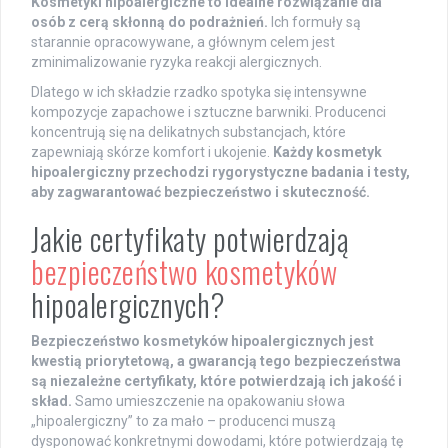
Kosmetyki hipoalergiczne to idealne rozwiązanie dla
osób z cerą skłonną do podrażnień.
Ich formuły są
starannie opracowywane, a głównym celem jest
zminimalizowanie ryzyka reakcji alergicznych.
Dlatego w ich składzie rzadko spotyka się intensywne
kompozycje zapachowe i sztuczne barwniki. Producenci
koncentrują się na delikatnych substancjach, które
zapewniają skórze komfort i ukojenie.
Każdy kosmetyk
hipoalergiczny przechodzi rygorystyczne badania i testy,
aby zagwarantować bezpieczeństwo i skuteczność.
Jakie certyfikaty potwierdzają
bezpieczeństwo kosmetyków
hipoalergicznych?
Bezpieczeństwo kosmetyków hipoalergicznych jest
kwestią priorytetową, a gwarancją tego bezpieczeństwa
są niezależne certyfikaty, które potwierdzają ich jakość i
skład.
Samo umieszczenie na opakowaniu słowa
„hipoalergiczny” to za mało – producenci muszą
dysponować konkretnymi dowodami, które potwierdzają tę