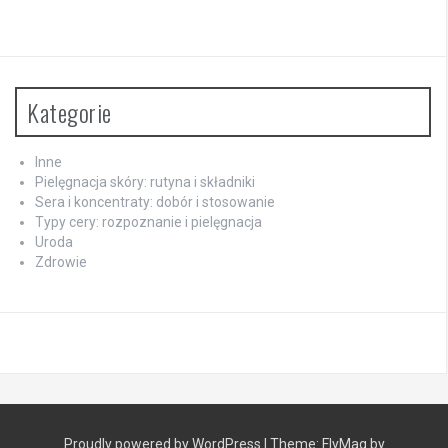
Kategorie
Inne
Pielęgnacja skóry: rutyna i składniki
Sera i koncentraty: dobór i stosowanie
Typy cery: rozpoznanie i pielęgnacja
Uroda
Zdrowie
Proudly powered by WordPress
|
Theme:
FlyMag
by