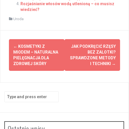
Rozjaśnianie włosów wodą utlenioną – co musisz
wiedzieć?
Uroda
Post
←
KOSMETYKI Z
JAK PODKRĘCIĆ RZĘSY
navigation
MIODEM – NATURALNA
BEZ ZALOTKI?
PIELĘGNACJA DLA
SPRAWDZONE METODY
ZDROWEJ SKÓRY
I TECHNIKI
→
Search
for:
Ostatnie wpisy