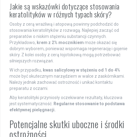
Jakie są wskazówki dotyczące stosowania
keratolityków w różnych typach skóry?
Osoby z cerą wrażliwą i atopową powinny podchodzić do
stosowania keratolityków z rozwagą. Najlepiej zacząć od
preparatów o niskim stężeniu substancji czynnych.
Przykładowo,
krem z 2% mocznikiem
może okazać się
dobrym wyborem, ponieważ wspomaga regenerację i gojenie
skóry. Z kolei osoby z cerą łojotokową mogą potrzebować
silniejszych rozwiązań.
W ich przypadku,
kwas salicylowy w stężeniu od 1 do 4%
może być skutecznym narzędziem w walce z zaskórnikami.
Należy jednak zachować ostrożność i unikać kontaktu
preparatu z oczami.
Aby keratolityki przyniosły oczekiwane rezultaty, kluczowa
jest systematyczność.
Regularne stosowanie to podstawa
efektywnej pielęgnacji.
Potencjalne skutki uboczne i środki
ostrożności