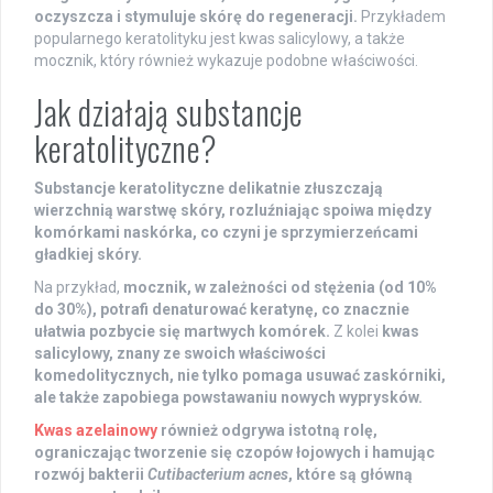
oczyszcza i stymuluje skórę do regeneracji.
Przykładem
popularnego keratolityku jest kwas salicylowy, a także
mocznik, który również wykazuje podobne właściwości.
Jak działają substancje
keratolityczne?
Substancje keratolityczne delikatnie złuszczają
wierzchnią warstwę skóry, rozluźniając spoiwa między
komórkami naskórka, co czyni je sprzymierzeńcami
gładkiej skóry.
Na przykład,
mocznik, w zależności od stężenia (od 10%
do 30%), potrafi denaturować keratynę, co znacznie
ułatwia pozbycie się martwych komórek.
Z kolei
kwas
salicylowy, znany ze swoich właściwości
komedolitycznych, nie tylko pomaga usuwać zaskórniki,
ale także zapobiega powstawaniu nowych wyprysków.
Kwas azelainowy
również odgrywa istotną rolę,
ograniczając tworzenie się czopów łojowych i hamując
rozwój bakterii
Cutibacterium acnes
, które są główną