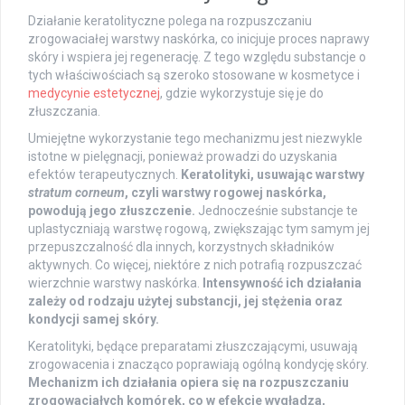
Działanie keratolityczne polega na rozpuszczaniu
zrogowaciałej warstwy naskórka, co inicjuje proces naprawy
skóry i wspiera jej regenerację. Z tego względu substancje o
tych właściwościach są szeroko stosowane w kosmetyce i
medycynie estetycznej
, gdzie wykorzystuje się je do
złuszczania.
Umiejętne wykorzystanie tego mechanizmu jest niezwykle
istotne w pielęgnacji, ponieważ prowadzi do uzyskania
efektów terapeutycznych.
Keratolityki, usuwając warstwy
stratum corneum
, czyli warstwy rogowej naskórka,
powodują jego złuszczenie.
Jednocześnie substancje te
uplastyczniają warstwę rogową, zwiększając tym samym jej
przepuszczalność dla innych, korzystnych składników
aktywnych. Co więcej, niektóre z nich potrafią rozpuszczać
wierzchnie warstwy naskórka.
Intensywność ich działania
zależy od rodzaju użytej substancji, jej stężenia oraz
kondycji samej skóry.
Keratolityki, będące preparatami złuszczającymi, usuwają
zrogowacenia i znacząco poprawiają ogólną kondycję skóry.
Mechanizm ich działania opiera się na rozpuszczaniu
zrogowaciałych komórek, co w efekcie wygładza,