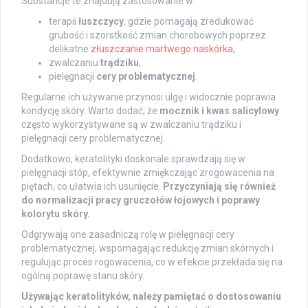
Substancje te znajdują zastosowanie w:
terapii
łuszczycy
, gdzie pomagają zredukować
grubość i szorstkość zmian chorobowych poprzez
delikatne
złuszczanie martwego naskórka
,
zwalczaniu
trądziku
,
pielęgnacji
cery problematycznej
.
Regularne ich używanie przynosi ulgę i widocznie poprawia
kondycję skóry. Warto dodać, że
mocznik i kwas salicylowy
często wykorzystywane są w zwalczaniu trądziku i
pielęgnacji cery problematycznej.
Dodatkowo, keratolityki doskonale sprawdzają się w
pielęgnacji stóp, efektywnie zmiękczając zrogowacenia na
piętach, co ułatwia ich usunięcie.
Przyczyniają się również
do normalizacji pracy gruczołów łojowych i poprawy
kolorytu skóry.
Odgrywają one zasadniczą rolę w pielęgnacji cery
problematycznej, wspomagając redukcję zmian skórnych i
regulując proces rogowacenia, co w efekcie przekłada się na
ogólną poprawę stanu skóry.
Używając keratolityków, należy pamiętać o dostosowaniu