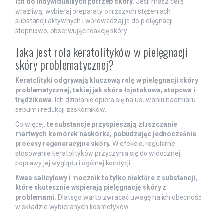
ich do indywidualnych potrzeb skóry.
Jeśli masz cerę
wrażliwą, wybieraj preparaty o niższych stężeniach
substancji aktywnych i wprowadzaj je do pielęgnacji
stopniowo, obserwując reakcję skóry.
Jaka jest rola keratolityków w pielęgnacji
skóry problematycznej?
Keratolityki odgrywają kluczową rolę w pielęgnacji skóry
problematycznej, takiej jak skóra łojotokowa, atopowa i
trądzikowa.
Ich działanie opiera się na usuwaniu nadmiaru
sebum i redukcji zaskórników.
Co więcej,
te substancje przyspieszają złuszczanie
martwych komórek naskórka, pobudzając jednocześnie
procesy regeneracyjne skóry.
W efekcie, regularne
stosowanie keratolityków przyczynia się do widocznej
poprawy jej wyglądu i ogólnej kondycji.
Kwas salicylowy i mocznik to tylko niektóre z substancji,
które skutecznie wspierają pielęgnację skóry z
problemami.
Dlatego warto zwracać uwagę na ich obecność
w składzie wybieranych kosmetyków.