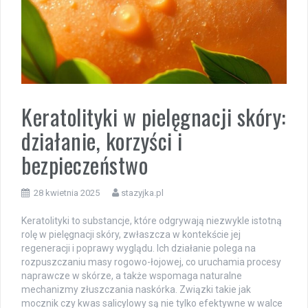
Keratolityki w pielęgnacji skóry:
działanie, korzyści i
bezpieczeństwo
28 kwietnia 2025
stazyjka.pl
Keratolityki to substancje, które odgrywają niezwykle istotną
rolę w pielęgnacji skóry, zwłaszcza w kontekście jej
regeneracji i poprawy wyglądu. Ich działanie polega na
rozpuszczaniu masy rogowo-łojowej, co uruchamia procesy
naprawcze w skórze, a także wspomaga naturalne
mechanizmy złuszczania naskórka. Związki takie jak
mocznik czy kwas salicylowy są nie tylko efektywne w walce