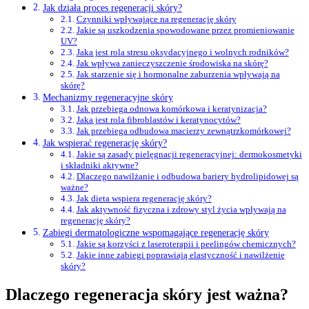
Jak działa proces regeneracji skóry?
Czynniki wpływające na regenerację skóry
Jakie są uszkodzenia spowodowane przez promieniowanie
UV?
Jaka jest rola stresu oksydacyjnego i wolnych rodników?
Jak wpływa zanieczyszczenie środowiska na skórę?
Jak starzenie się i hormonalne zaburzenia wpływają na
skórę?
Mechanizmy regeneracyjne skóry
Jak przebiega odnowa komórkowa i keratynizacja?
Jaka jest rola fibroblastów i keratynocytów?
Jak przebiega odbudowa macierzy zewnątrzkomórkowej?
Jak wspierać regenerację skóry?
Jakie są zasady pielęgnacji regeneracyjnej: dermokosmetyki
i składniki aktywne?
Dlaczego nawilżanie i odbudowa bariery hydrolipidowej są
ważne?
Jak dieta wspiera regenerację skóry?
Jak aktywność fizyczna i zdrowy styl życia wpływają na
regenerację skóry?
Zabiegi dermatologiczne wspomagające regenerację skóry
Jakie są korzyści z laseroterapii i peelingów chemicznych?
Jakie inne zabiegi poprawiają elastyczność i nawilżenie
skóry?
Dlaczego regeneracja skóry jest ważna?