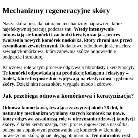
Mechanizmy regeneracyjne skóry
Nasza skóra posiada naturalne mechanizmy naprawcze, które
najefektywniej pracują podczas snu.
Wtedy intensywnie
odnawiają się komórki i zachodzi keratynizacja – proces
tworzenia nowych komórek naskórka, który chroni nas przed
czynnikami zewnętrznymi.
Dodatkowo odbudowuje się macierz
zewnątrzkomórkowa, która zapewnia skórze odpowiednie
podparcie i strukturę.
Kluczową rolę w tym procesie odgrywają fibroblasty i keratynocyty.
Te komórki odpowiadają za produkcję kolagenu i elastyny –
białek, które bezpośrednio wpływają na elastyczność i jędrność
skóry.
Dzięki nim nasza skóra wygląda młodo i zdrowo.
Jak przebiega odnowa komórkowa i keratynizacja?
Odnowa komórkowa, trwająca zazwyczaj około 28 dni, to
naturalny mechanizm wymiany starych komórek na nowe,
który odgrywa zasadniczą rolę w utrzymaniu zdrowej kondycji
skóry.
Z kolei keratynizacja, czyli proces rogowacenia naskórka,
polega na stopniowym przesuwaniu się komórek w kierunku
powierzchni skóry, gdzie ulegają obumarciu.
Ten naturalny cykl