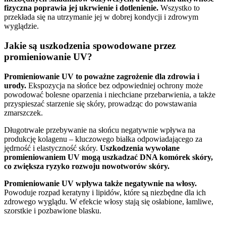
fizyczna poprawia jej ukrwienie i dotlenienie.
Wszystko to
przekłada się na utrzymanie jej w dobrej kondycji i zdrowym
wyglądzie.
Jakie są uszkodzenia spowodowane przez
promieniowanie UV?
Promieniowanie UV to poważne zagrożenie dla zdrowia i
urody.
Ekspozycja na słońce bez odpowiedniej ochrony może
powodować bolesne oparzenia i niechciane przebarwienia, a także
przyspieszać starzenie się skóry, prowadząc do powstawania
zmarszczek.
Długotrwałe przebywanie na słońcu negatywnie wpływa na
produkcję kolagenu – kluczowego białka odpowiadającego za
jędrność i elastyczność skóry.
Uszkodzenia wywołane
promieniowaniem UV mogą uszkadzać DNA komórek skóry,
co zwiększa ryzyko rozwoju nowotworów skóry.
Promieniowanie UV wpływa także negatywnie na włosy.
Powoduje rozpad keratyny i lipidów, które są niezbędne dla ich
zdrowego wyglądu. W efekcie włosy stają się osłabione, łamliwe,
szorstkie i pozbawione blasku.