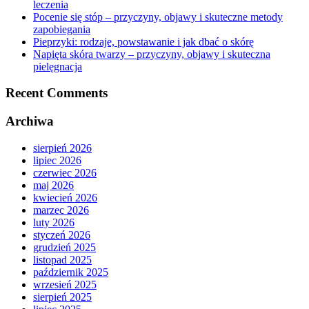
leczenia
Pocenie się stóp – przyczyny, objawy i skuteczne metody
zapobiegania
Pieprzyki: rodzaje, powstawanie i jak dbać o skórę
Napięta skóra twarzy – przyczyny, objawy i skuteczna
pielęgnacja
Recent Comments
Archiwa
sierpień 2026
lipiec 2026
czerwiec 2026
maj 2026
kwiecień 2026
marzec 2026
luty 2026
styczeń 2026
grudzień 2025
listopad 2025
październik 2025
wrzesień 2025
sierpień 2025