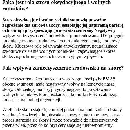
Jaka jest rola stresu oksydacyjnego i wolnych
rodników?
Stres oksydacyjny i wolne rodniki stanowią poważne
zagrożenie dla zdrowia skóry, osłabiając jej naturalną barierę
ochronną i przyspieszając proces starzenia się.
Negatywny
wpływ zanieczyszczeń środowiska i promieniowania UV potęguje
produkcję wolnych rodników, co utrudnia regenerację i odnowę
skóry. Kluczową rolę odgrywają antyoksydanty, neutralizujące
szkodliwe działanie wolnych rodników i zapewniające skórze
skuteczną ochronę przed ich destrukcyjnym wpływem.
Jak wpływa zanieczyszczenie środowiska na skórę?
Zanieczyszczenia środowiska, a w szczególności pyły
PM2.5
obecne w smogu, mają negatywny wpływ na kondycję naszej
skóry. Oddziałując na nią, przyczyniają się do powstawania
wolnych rodników, które uszkadzają komórki skóry i zaburzają
proces jej naturalnej regeneracji.
W efekcie skóra staje się bardziej podatna na podrażnienia i stany
zapalne. Co więcej, długotrwała ekspozycja na smog przyspiesza
proces starzenia się skóry i może prowadzić do nieestetycznych
przebarwień, przez co koloryt cery staje się nierównomierny.