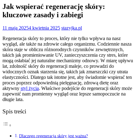
Jak wspierać regenerację skóry:
kluczowe zasady i zabiegi
11 maja 2025
4 kwietnia 2025
stazyjka.pl
Regeneracja skóry to proces, który nie tylko wpływa na nasz
wygląd, ale także na zdrowie całego organizmu. Codziennie nasza
skóra staje w obliczu różnorodnych czynników zewnętrznych,
takich jak promieniowanie UV, zanieczyszczenia czy stres, które
mogą osłabiać jej naturalne mechanizmy odnowy. W miarę upływu
lat, zdolność skóry do regeneracji maleje, co prowadzi do
widocznych oznak starzenia się, takich jak zmarszczki czy utrata
elastyczności. Dlatego tak istotne jest, aby świadomie wspierać ten
proces poprzez odpowiednią pielęgnację, zdrową dietę oraz
aktywny
styl życia
. Właściwe podejście do regeneracji skóry może
zapewnić nam promienny wygląd oraz lepsze samopoczucie na
długie lata.
Spis treści
Dlaczego regeneracja skóry jest ważna?