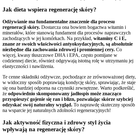
Jak dieta wspiera regenerację skóry?
Odżywianie ma fundamentalne znaczenie dla procesu
regeneracji skóry.
Dostarcza ona bowiem bogactwa witamin i
minerałów, które stanowią fundament dla procesów naprawczych
zachodzących w jej komórkach. Na przykład,
witaminy C i E,
znane ze swoich właściwości antyoksydacyjnych, są absolutnie
niezbędne dla zachowania zdrowej i promiennej cery.
Co
więcej, kwasy tłuszczowe DHA i EPA, często pomijane w
codziennej diecie, również odgrywają istotną rolę w utrzymaniu jej
elastyczności i nawilżenia.
Te cenne składniki odżywcze, pochodzące ze zrównoważonej diety,
w widoczny sposób poprawiają kondycję skóry, sprawiając, że staje
się ona bardziej odporna na czynniki zewnętrzne. Warto podkreślić,
że
odpowiednio skomponowany jadłospis może znacząco
przyspieszyć gojenie się ran i blizn, pozwalając skórze szybciej
odzyskać swój naturalny wygląd.
To naprawdę skuteczny sposób
na wsparcie jej naturalnych zdolności regeneracyjnych!
Jak aktywność fizyczna i zdrowy styl życia
wpływają na regenerację skóry?