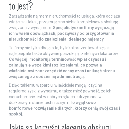
to jest?
Zarządzanie najmem nieruchomości to usługa, która odciąża
właścicieli lokali, przejmując na siebie kompleksową obsługę
związaną z wynajmem.
Specjalistyczne firmy wyręczają
ich w wielu obowiązkach, począwszy od przygotowania
nieruchomości do znalezienia idealnego najemcy.
Te firmy nie tylko dbają o to, by lokal prezentował się jak
najlepiej, ale także aktywnie poszukują rzetelnych lokatorów.
Co więcej, monitorują terminowość wpłat czynszu i
zajmują się wszelkimi rozliczeniami, co pozwala
właścicielowi zaoszczędzić cenny czas i uniknąć stresu
związanego z codzienną administracją.
Dzięki takiemu wsparciu, właściciele mogą liczyć na
regularne zyski z wynajmu, a także mieć pewność, że ich
nieruchomość jest w dobrych rękach i utrzymana w
doskonałym stanie technicznym.
To wyjątkowo
komfortowe rozwiązanie dla tych, którzy cenią swój czas i
spokój.
Jakie są korzyści zlecenia obsługi