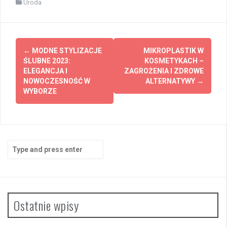
Uroda
Post
←
MODNE STYLIZACJE
MIKROPLASTIK W
navigation
ŚLUBNE 2023:
KOSMETYKACH –
ELEGANCJA I
ZAGROŻENIA I ZDROWE
NOWOCZESNOŚĆ W
ALTERNATYWY
→
WYBORZE
Search
for:
Ostatnie wpisy