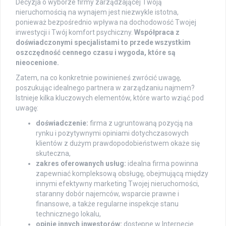
Decyzja o wyborze firmy zarządzającej Twoją
nieruchomością na wynajem jest niezwykle istotna,
ponieważ bezpośrednio wpływa na dochodowość Twojej
inwestycji i Twój komfort psychiczny.
Współpraca z
doświadczonymi specjalistami to przede wszystkim
oszczędność cennego czasu i wygoda, które są
nieocenione.
Zatem, na co konkretnie powinieneś zwrócić uwagę,
poszukując idealnego partnera w zarządzaniu najmem?
Istnieje kilka kluczowych elementów, które warto wziąć pod
uwagę:
doświadczenie:
firma z ugruntowaną pozycją na
rynku i pozytywnymi opiniami dotychczasowych
klientów z dużym prawdopodobieństwem okaże się
skuteczna,
zakres oferowanych usług:
idealna firma powinna
zapewniać kompleksową obsługę, obejmującą między
innymi efektywny marketing Twojej nieruchomości,
staranny dobór najemców, wsparcie prawne i
finansowe, a także regularne inspekcje stanu
technicznego lokalu,
opinie innych inwestorów:
dostępne w Internecie