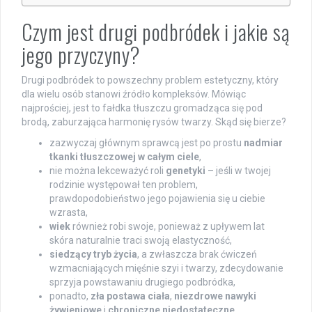
Czym jest drugi podbródek i jakie są
jego przyczyny?
Drugi podbródek to powszechny problem estetyczny, który
dla wielu osób stanowi źródło kompleksów. Mówiąc
najprościej, jest to fałdka tłuszczu gromadząca się pod
brodą, zaburzająca harmonię rysów twarzy. Skąd się bierze?
zazwyczaj głównym sprawcą jest po prostu
nadmiar
tkanki tłuszczowej w całym ciele
,
nie można lekceważyć roli
genetyki
– jeśli w twojej
rodzinie występował ten problem,
prawdopodobieństwo jego pojawienia się u ciebie
wzrasta,
wiek
również robi swoje, ponieważ z upływem lat
skóra naturalnie traci swoją elastyczność,
siedzący tryb życia
, a zwłaszcza brak ćwiczeń
wzmacniających mięśnie szyi i twarzy, zdecydowanie
sprzyja powstawaniu drugiego podbródka,
ponadto,
zła postawa ciała
,
niezdrowe nawyki
żywieniowe
i
chroniczne niedostateczne