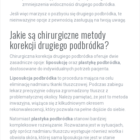
zmniejszenia widoczności drugiego podbródka.
Jeśli więc marzysz o pozbyciu się drugiego podbródka, te
nieinwazyjne opcje z pewnością zasługują na twoją uwagę.
Jakie są chirurgiczne metody
korekcji drugiego podbródka?
Chirurgiczna korekcja drugiego podbródka oferuje dwie
zasadnicze opcje:
liposukcję
oraz
plastykę podbródka
,
dostosowane do indywidualnych potrzeb pacjenta.
Liposukcja podbródka
to procedura mająca na celu
eliminację nadmiaru tkanki tłuszczowej. Podczas zabiegu
lekarz precyzyjnie odsysa zgromadzony tłuszcz z
problematycznej okolicy. Należy pamiętać, że jest to metoda
inwazyjna, wiążąca się z kilkudniowym okresem
rekonwalescencji, który pozwala na pełne dojście do siebie.
Natomiast
plastyka podbródka
stanowi bardziej
kompleksowe rozwiązanie. Rozważana jest w sytuacjach,
gdy oprócz nadmiaru tłuszczu występuje również wiotka i
obwisła skóra, której sama liposukcja nie jest w stanie