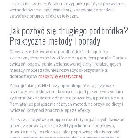
skutecznie usunąć. W takim przypadku plastyka pozwala na
wymodelowanie i napięcie skóry, zapewniając bardziej
satysfakcjonujący efekt estetyczny.
Jak pozbyć się drugiego podbródka?
Praktyczne metody i porady
Chcesz zredukować drugi podbródek? Istnieje kilka
skutecznych sposobów, które mogą ci w tym pomóc. Oprócz
ćwiczeń, odpowiednio zbilansowanej diety i relaksujących
masaży, możesz również rozważyć skorzystanie z
dobrodziejstw
medycyny estetycznej
.
Zabiegi takie jak
HIFU
czy
liposukcja
oferują szybsze
rezultaty, choć kluczem do sukcesu jest przede wszystkim
systematyczność oraz dbanie o prawidłową postawę ciała.
Pamiętaj, że połączenie różnych metod, na przykład diety i
ćwiczeń, przynosi znacznie lepsze efekty.
Pierwsze, satysfakcjonujące rezultaty regularnych ćwiczeń
możesz zauważyć już po
3-4 tygodniach
. Dodatkowo,
masaże nie tylko relaksują, ale i poprawiają elastyczność