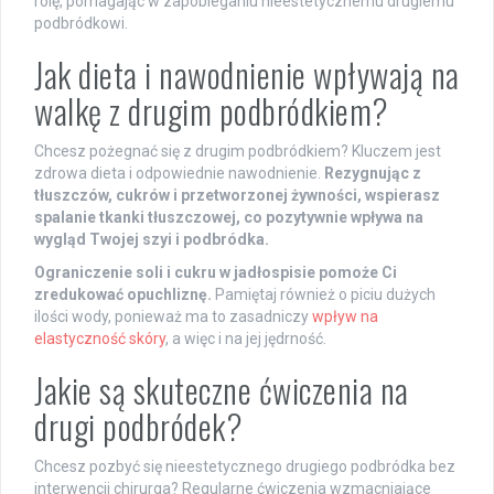
rolę, pomagając w zapobieganiu nieestetycznemu drugiemu
podbródkowi.
Jak dieta i nawodnienie wpływają na
walkę z drugim podbródkiem?
Chcesz pożegnać się z drugim podbródkiem? Kluczem jest
zdrowa dieta i odpowiednie nawodnienie.
Rezygnując z
tłuszczów, cukrów i przetworzonej żywności, wspierasz
spalanie tkanki tłuszczowej, co pozytywnie wpływa na
wygląd Twojej szyi i podbródka.
Ograniczenie soli i cukru w jadłospisie pomoże Ci
zredukować opuchliznę.
Pamiętaj również o piciu dużych
ilości wody, ponieważ ma to zasadniczy
wpływ na
elastyczność skóry
, a więc i na jej jędrność.
Jakie są skuteczne ćwiczenia na
drugi podbródek?
Chcesz pozbyć się nieestetycznego drugiego podbródka bez
interwencji chirurga? Regularne ćwiczenia wzmacniające