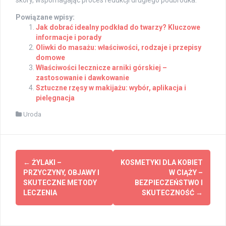
skóry, wspomagając proces redukcji drugiego podbródka.
Powiązane wpisy:
Jak dobrać idealny podkład do twarzy? Kluczowe
informacje i porady
Oliwki do masażu: właściwości, rodzaje i przepisy
domowe
Właściwości lecznicze arniki górskiej –
zastosowanie i dawkowanie
Sztuczne rzęsy w makijażu: wybór, aplikacja i
pielęgnacja
Uroda
Post
←
ŻYLAKI –
KOSMETYKI DLA KOBIET
navigation
PRZYCZYNY, OBJAWY I
W CIĄŻY –
SKUTECZNE METODY
BEZPIECZEŃSTWO I
LECZENIA
SKUTECZNOŚĆ
→