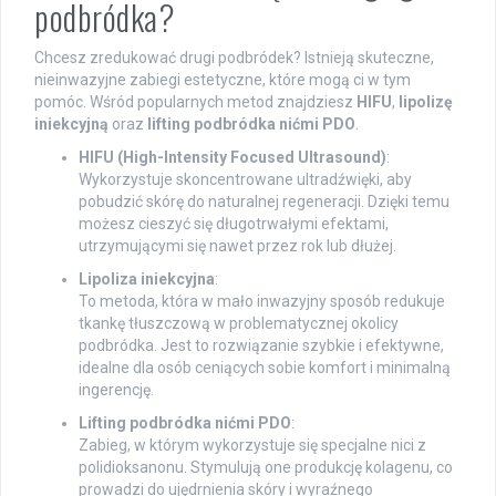
podbródka?
Chcesz zredukować drugi podbródek? Istnieją skuteczne,
nieinwazyjne zabiegi estetyczne, które mogą ci w tym
pomóc. Wśród popularnych metod znajdziesz
HIFU
,
lipolizę
iniekcyjną
oraz
lifting podbródka nićmi PDO
.
HIFU (High-Intensity Focused Ultrasound)
:
Wykorzystuje skoncentrowane ultradźwięki, aby
pobudzić skórę do naturalnej regeneracji. Dzięki temu
możesz cieszyć się długotrwałymi efektami,
utrzymującymi się nawet przez rok lub dłużej.
Lipoliza iniekcyjna
:
To metoda, która w mało inwazyjny sposób redukuje
tkankę tłuszczową w problematycznej okolicy
podbródka. Jest to rozwiązanie szybkie i efektywne,
idealne dla osób ceniących sobie komfort i minimalną
ingerencję.
Lifting podbródka nićmi PDO
:
Zabieg, w którym wykorzystuje się specjalne nici z
polidioksanonu. Stymulują one produkcję kolagenu, co
prowadzi do ujędrnienia skóry i wyraźnego