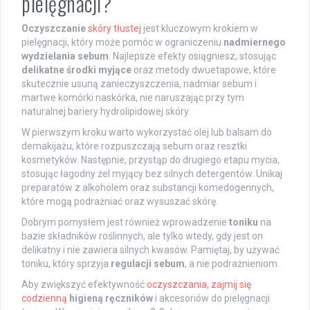
pielęgnacji?
Oczyszczanie
skóry tłustej
jest kluczowym krokiem w
pielęgnacji, który może pomóc w ograniczeniu
nadmiernego
wydzielania sebum
. Najlepsze efekty osiągniesz, stosując
delikatne środki myjące
oraz metody dwuetapowe, które
skutecznie usuną zanieczyszczenia, nadmiar sebum i
martwe komórki naskórka, nie naruszając przy tym
naturalnej bariery hydrolipidowej skóry.
W pierwszym kroku warto wykorzystać olej lub balsam do
demakijażu, które rozpuszczają sebum oraz resztki
kosmetyków. Następnie, przystąp do drugiego etapu mycia,
stosując łagodny żel myjący bez silnych detergentów. Unikaj
preparatów z alkoholem oraz substancji komedogennych,
które mogą podrażniać oraz wysuszać skórę.
Dobrym pomysłem jest również wprowadzenie
toniku
na
bazie składników roślinnych, ale tylko wtedy, gdy jest on
delikatny i nie zawiera silnych kwasów. Pamiętaj, by używać
toniku, który sprzyja
regulacji sebum
, a nie podrażnieniom.
Aby zwiększyć efektywność
oczyszczania, zajmij się
codzienną
higieną ręczników
i akcesoriów do pielęgnacji