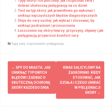
Typy skóry i ich potrzeby: jak rozpoznać cerę i
dobrać skuteczną pielęgnację na co dzień
Test na typ skóry: jak prawidłowo go wykonać i
uniknąć najczęstszych błędów diagnostycznych
Oleje do cery suchej: jak wybrać i stosować, by
uniknąć podrażnień i przesuszenia
Łuszczenie się skóry twarzy: przyczyny, objawy i jak
pielęgnacją przywrócić komfort cery
Typy cery: rozpoznanie i pielęgnacja
Post
←
SPF DO MIASTA: JAK
KWAS SALICYLOWY NA
navigation
UNIKNĄĆ TYPOWYCH
ZASKÓRNIKI: KIEDY
BŁĘDÓW I ZADBAĆ O
STOSOWAĆ, JAK
SKUTECZNĄ OCHRONĘ
DZIAŁA I CZEGO UNIKAĆ
SKÓRY KAŻDEGO DNIA
W PIELĘGNACJI
SKÓRY
→