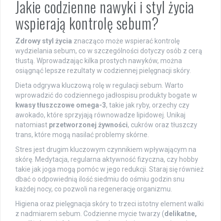
Jakie codzienne nawyki i styl życia
wspierają kontrolę sebum?
Zdrowy styl życia
znacząco może wspierać kontrolę
wydzielania sebum, co w szczególności dotyczy osób z cerą
tłustą. Wprowadzając kilka prostych nawyków, można
osiągnąć lepsze rezultaty w codziennej pielęgnacji skóry.
Dieta odgrywa kluczową rolę w regulacji sebum. Warto
wprowadzić do codziennego jadłospisu produkty bogate w
kwasy tłuszczowe omega-3
, takie jak ryby, orzechy czy
awokado, które sprzyjają równowadze lipidowej. Unikaj
natomiast
przetworzonej żywności
, cukrów oraz tłuszczy
trans, które mogą nasilać problemy skórne.
Stres jest drugim kluczowym czynnikiem wpływającym na
skórę. Medytacja, regularna aktywność fizyczna, czy hobby
takie jak joga mogą pomóc w jego redukcji. Staraj się również
dbać o odpowiednią ilość siedmiu do ośmiu godzin snu
każdej nocy, co pozwoli na regenerację organizmu.
Higiena oraz pielęgnacja skóry to trzeci istotny element walki
z nadmiarem sebum. Codzienne mycie twarzy (
delikatne,