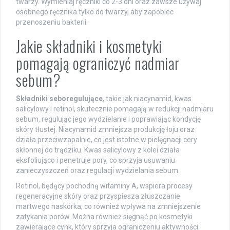
twarzy. Wymieniaj ręczniki co 2-3 dni oraz zawsze używaj
osobnego ręcznika tylko do twarzy, aby zapobiec
przenoszeniu bakterii.
Jakie składniki i kosmetyki
pomagają ograniczyć nadmiar
sebum?
Składniki seboregulujące
, takie jak niacynamid, kwas
salicylowy i retinol, skutecznie pomagają w redukcji nadmiaru
sebum, regulując jego wydzielanie i poprawiając kondycję
skóry tłustej. Niacynamid zmniejsza produkcję łoju oraz
działa przeciwzapalnie, co jest istotne w pielęgnacji cery
skłonnej do trądziku. Kwas salicylowy z kolei działa
eksfoliująco i penetruje pory, co sprzyja usuwaniu
zanieczyszczeń oraz regulacji wydzielania sebum.
Retinol, będący pochodną witaminy A, wspiera procesy
regeneracyjne skóry oraz przyspiesza złuszczanie
martwego naskórka, co również wpływa na zmniejszenie
zatykania porów. Można również sięgnąć po kosmetyki
zawierające cynk, który sprzyja ograniczeniu aktywności