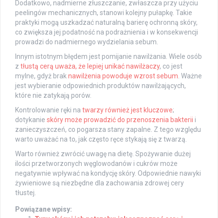
Dodatkowo, nadmierne złuszczanie, zwłaszcza przy użyciu
peelingów mechanicznych, stanowi kolejny pułapkę. Takie
praktyki mogą uszkadzać naturalną barierę ochronną skóry,
co zwiększa jej podatność na podrażnienia i w konsekwencji
prowadzi do nadmiernego wydzielania sebum.
Innym istotnym błędem jest pomijanie nawilżania. Wiele osób
z
tłustą cerą uważa, że lepiej unikać nawilżaczy
, co jest
mylne, gdyż brak
nawilżenia powoduje wzrost sebum
. Ważne
jest wybieranie odpowiednich produktów nawilżających,
które nie zatykają porów.
Kontrolowanie ręki na
twarzy również jest kluczowe
;
dotykanie
skóry może prowadzić do przenoszenia bakterii
i
zanieczyszczeń, co pogarsza stany zapalne. Z tego względu
warto uważać na to, jak często ręce stykają się z twarzą.
Warto również zwrócić uwagę na dietę. Spożywanie dużej
ilości przetworzonych węglowodanów i cukrów może
negatywnie wpływać na kondycję skóry. Odpowiednie nawyki
żywieniowe są niezbędne dla zachowania zdrowej cery
tłustej.
Powiązane wpisy: