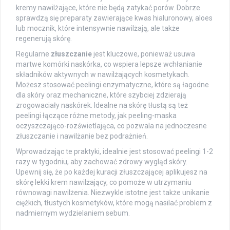
kremy nawilżające, które nie będą zatykać porów. Dobrze
sprawdzą się preparaty zawierające kwas hialuronowy, aloes
lub mocznik, które intensywnie nawilżają, ale także
regenerują skórę.
Regularne
złuszczanie
jest kluczowe, ponieważ usuwa
martwe komórki naskórka, co wspiera lepsze wchłanianie
składników aktywnych w nawilżających kosmetykach.
Możesz stosować peelingi enzymatyczne, które są łagodne
dla skóry oraz mechaniczne, które szybciej zdzierają
zrogowaciały naskórek. Idealne na skórę tłustą są też
peelingi łączące różne metody, jak peeling-maska
oczyszczająco-rozświetlająca, co pozwala na jednoczesne
złuszczanie i nawilżanie bez podrażnień.
Wprowadzając te praktyki, idealnie jest stosować peelingi 1-2
razy w tygodniu, aby zachować zdrowy wygląd skóry.
Upewnij się, że po każdej kuracji złuszczającej aplikujesz na
skórę lekki krem nawilżający, co pomoże w utrzymaniu
równowagi nawilżenia. Niezwykle istotne jest także unikanie
ciężkich, tłustych kosmetyków, które mogą nasilać problem z
nadmiernym wydzielaniem sebum.