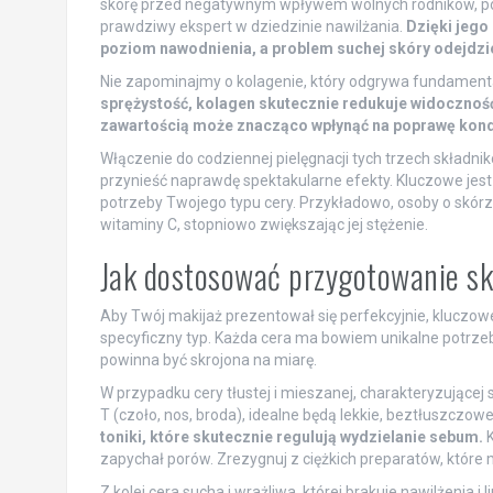
skórę przed negatywnym wpływem wolnych rodników, poz
prawdziwy ekspert w dziedzinie nawilżania.
Dzięki jego
poziom nawodnienia, a problem suchej skóry odejdzi
Nie zapominajmy o kolagenie, który odgrywa fundamenta
sprężystość, kolagen skutecznie redukuje widocznoś
zawartością może znacząco wpłynąć na poprawę kondy
Włączenie do codziennej pielęgnacji tych trzech składn
przynieść naprawdę spektakularne efekty. Kluczowe jest 
potrzeby Twojego typu cery. Przykładowo, osoby o skór
witaminy C, stopniowo zwiększając jej stężenie.
Jak dostosować przygotowanie sk
Aby Twój makijaż prezentował się perfekcyjnie, kluczowe
specyficzny typ. Każda cera ma bowiem unikalne potrzeb
powinna być skrojona na miarę.
W przypadku cery tłustej i mieszanej, charakteryzujące
T (czoło, nos, broda), idealne będą lekkie, beztłuszczo
toniki, które skutecznie regulują wydzielanie sebum.
K
zapychał porów. Zrezygnuj z ciężkich preparatów, które
Z kolei cera sucha i wrażliwa, której brakuje nawilżenia