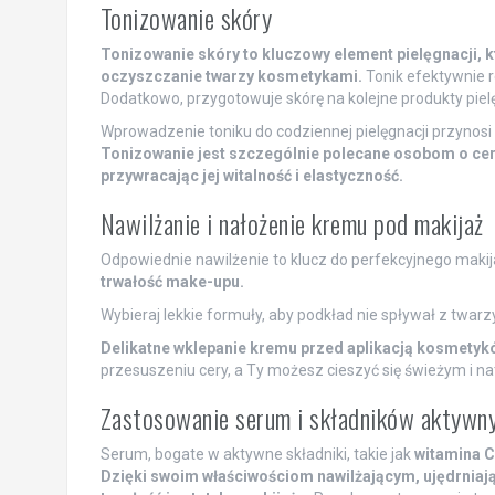
Tonizowanie skóry
Tonizowanie skóry to kluczowy element pielęgnacji, k
oczyszczanie twarzy kosmetykami.
Tonik efektywnie re
Dodatkowo, przygotowuje skórę na kolejne produkty piel
Wprowadzenie toniku do codziennej pielęgnacji przynosi k
Tonizowanie jest szczególnie polecane osobom o cerz
przywracając jej witalność i elastyczność.
Nawilżanie i nałożenie kremu pod makijaż
Odpowiednie nawilżenie to klucz do perfekcyjnego maki
trwałość make-upu.
Wybieraj lekkie formuły, aby podkład nie spływał z twarzy
Delikatne wklepanie kremu przed aplikacją kosmetykó
przesuszeniu cery, a Ty możesz cieszyć się świeżym i n
Zastosowanie serum i składników aktywn
Serum, bogate w aktywne składniki, takie jak
witamina C
Dzięki swoim właściwościom nawilżającym, ujędrniają