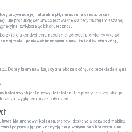
tóry przywraca jej naturalne pH, naruszone często przez
guluje produkcję sebum, co jest ważne dla cery tłustej i mieszanej.
ęgnacyjne, zwiększając ich skuteczność.
orzyści dla kondycji cery, nadając jej zdrowy i promienny wygląd.
e dojrzałej, ponieważ intensywnie nawilża i odświeża skórę,
jażu.
Dobry krem nawilżający zmiękcza skórę, co przekłada się na
.
w kolorowych jest niezwykle istotne.
Ten prosty krok zapobiega
aturalnym wyglądem przez cały dzień.
ych
,
kwas hialuronowy
i
kolagen
, stanowi doskonałą bazę pod makijaż.
cym i poprawiającym kondycję cery, wpływa ono korzystnie na