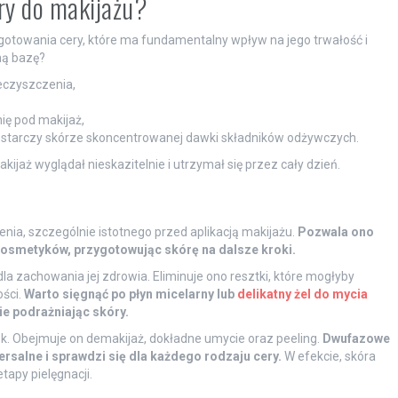
ry do makijażu?
gotowania cery, które ma fundamentalny wpływ na jego trwałość i
ną bazę?
eczyszczenia,
ię pod makijaż,
 dostarczy skórze skoncentrowanej dawki składników odżywczych.
ijaż wyglądał nieskazitelnie i utrzymał się przez cały dzień.
enia, szczególnie istotnego przed aplikacją makijażu.
Pozwala ono
kosmetyków, przygotowując skórę na dalsze kroki.
la zachowania jej zdrowia. Eliminuje ono resztki, które mogłyby
ści.
Warto sięgnąć po płyn micelarny lub
delikatny żel do mycia
ie podrażniając skóry.
rok. Obejmuje on demakijaż, dokładne umycie oraz peeling.
Dwufazowe
rsalne i sprawdzi się dla każdego rodzaju cery.
W efekcie, skóra
tapy pielęgnacji.