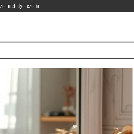
czne metody leczenia
skuteczne metody zapobiegania
ć o skórę
 i skuteczna pielęgnacja
ej: działanie i zastosowanie
zastosowanie w pielęgnacji