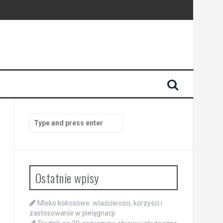
Search
for:
Ostatnie wpisy
Mleko kokosowe: właściwości, korzyści i
zastosowanie w pielęgnacji