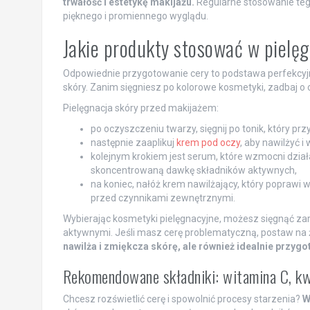
trwałość i estetykę makijażu.
Regularne stosowanie t
pięknego i promiennego wyglądu.
Jakie produkty stosować w pielę
Odpowiednie przygotowanie cery to podstawa perfekcyjn
skóry. Zanim sięgniesz po kolorowe kosmetyki, zadbaj o 
Pielęgnacja skóry przed makijażem:
po oczyszczeniu twarzy, sięgnij po tonik, który prz
następnie zaaplikuj
krem pod oczy
, aby nawilżyć i
kolejnym krokiem jest serum, które wzmocni dzia
skoncentrowaną dawkę składników aktywnych,
na koniec, nałóż krem nawilżający, który poprawi 
przed czynnikami zewnętrznymi.
Wybierając kosmetyki pielęgnacyjne, możesz sięgnąć za
aktywnymi. Jeśli masz cerę problematyczną, postaw na 
nawilża i zmiękcza skórę, ale również idealnie przygo
Rekomendowane składniki: witamina C, kw
Chcesz rozświetlić cerę i spowolnić procesy starzenia?
W