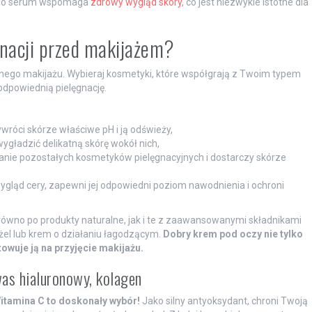
ego serum wspomaga
zdrowy wygląd skóry
, co jest niezwykle istotne dla
gnacji przed makijażem?
ego makijażu. Wybieraj kosmetyki, które współgrają z Twoim typem
odpowiednią pielęgnację.
ywróci skórze właściwe pH i ją odświeży,
 wygładzić delikatną skórę wokół nich,
łanie pozostałych kosmetyków pielęgnacyjnych i dostarczy skórze
wygląd cery, zapewni jej odpowiedni poziom nawodnienia i ochroni
równo po produkty naturalne, jak i te z zaawansowanymi składnikami
żel lub krem o działaniu łagodzącym.
Dobry krem pod oczy nie tylko
towuje ją na przyjęcie makijażu.
as hialuronowy, kolagen
itamina C to doskonały wybór!
Jako silny antyoksydant, chroni Twoją