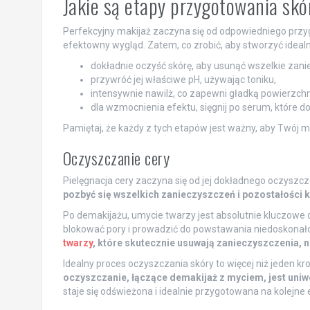
Jakie są etapy przygotowania skó
Perfekcyjny makijaż zaczyna się od odpowiedniego przy
efektowny wygląd. Zatem, co zrobić, aby stworzyć ideal
dokładnie oczyść skórę, aby usunąć wszelkie zani
przywróć jej właściwe pH, używając toniku,
intensywnie nawilż, co zapewni gładką powierzchn
dla wzmocnienia efektu, sięgnij po serum, które
Pamiętaj, że każdy z tych etapów jest ważny, aby Twój mak
Oczyszczanie cery
Pielęgnacja cery zaczyna się od jej dokładnego oczyszcz
pozbyć się wszelkich zanieczyszczeń i pozostałości 
Po demakijażu, umycie twarzy jest absolutnie kluczowe d
blokować pory i prowadzić do powstawania niedoskonało
twarzy
, które skutecznie usuwają zanieczyszczenia, n
Idealny proces oczyszczania skóry to więcej niż jeden k
oczyszczanie, łączące demakijaż z myciem, jest uniwe
staje się odświeżona i idealnie przygotowana na kolejne e