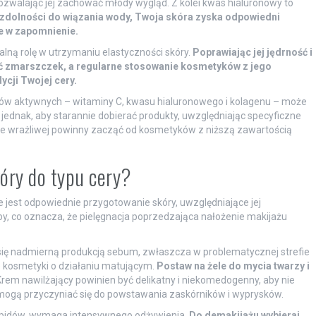
walając jej zachować młody wygląd. Z kolei kwas hialuronowy to
 zdolności do wiązania wody, Twoja skóra zyska odpowiedni
e w zapomnienie.
lną rolę w utrzymaniu elastyczności skóry.
Poprawiając jej jędrność i
ć zmarszczek, a regularne stosowanie kosmetyków z jego
cji Twojej cery.
ików aktywnych – witaminy C, kwasu hialuronowego i kolagenu – może
jednak, aby starannie dobierać produkty, uwzględniając specyficzne
ze wrażliwej powinny zacząć od kosmetyków z niższą zawartością
óry do typu cery?
 jest odpowiednie przygotowanie skóry, uwzględniające jej
y, co oznacza, że pielęgnacja poprzedzająca nałożenie makijażu
j się nadmierną produkcją sebum, zwłaszcza w problematycznej strefie
we kosmetyki o działaniu matującym.
Postaw na żele do mycia twarzy i
rem nawilżający powinien być delikatny i niekomedogenny, aby nie
 mogą przyczyniać się do powstawania zaskórników i wyprysków.
 i lipidów, wymaga intensywnego odżywienia.
Do demakijażu wybieraj