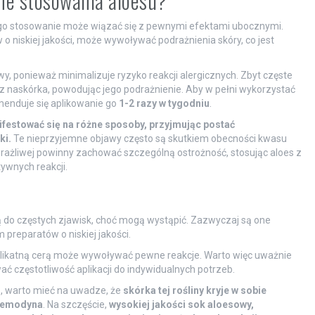
zne stosowania aloesu?
jego stosowanie może wiązać się z pewnymi efektami ubocznymi.
 niskiej jakości, może wywoływać podrażnienia skóry, co jest
y, ponieważ minimalizuje ryzyko reakcji alergicznych. Zbyt częste
 naskórka, powodując jego podrażnienie. Aby w pełni wykorzystać
menduje się aplikowanie go
1-2 razy w tygodniu
.
ifestować się na różne sposoby, przyjmując postać
ki.
Te nieprzyjemne objawy często są skutkiem obecności kwasu
 wrażliwej powinny zachować szczególną ostrożność, stosując aloes z
ywnych reakcji.
żą do częstych zjawisk, choć mogą wystąpić. Zazwyczaj są one
eparatów o niskiej jakości.
delikatną cerą może wywoływać pewne reakcje. Warto więc uważnie
ać częstotliwość aplikacji do indywidualnych potrzeb.
o, warto mieć na uwadze, że
skórka tej rośliny kryje w sobie
i emodyna
. Na szczęście,
wysokiej jakości sok aloesowy,