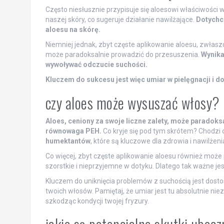
Często niesłusznie przypisuje się aloesowi właściwości 
naszej skóry, co sugeruje działanie nawilżające.
Dotychc
aloesu na skórę.
Niemniej jednak, zbyt częste aplikowanie aloesu, zwłas
może paradoksalnie prowadzić do przesuszenia.
Wynika
wywoływać odczucie suchości.
Kluczem do sukcesu jest więc umiar w pielęgnacji i 
czy aloes może wysuszać włosy?
Aloes, ceniony za swoje liczne zalety, może paradoksa
równowaga PEH.
Co kryje się pod tym skrótem? Chodzi 
humektantów
, które są kluczowe dla zdrowia i nawilżen
Co więcej, zbyt częste aplikowanie aloesu również może 
szorstkie i nieprzyjemne w dotyku. Dlatego tak ważne je
Kluczem do uniknięcia problemów z suchością jest dosto
twoich włosów. Pamiętaj, że umiar jest tu absolutnie nie
szkodząc kondycji twojej fryzury.