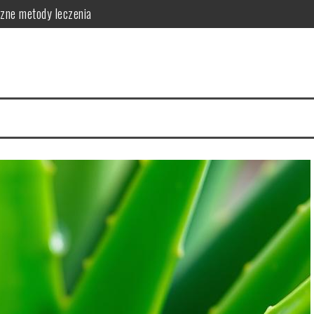
czne metody leczenia
skuteczne metody zapobiegania
ć o skórę
 i skuteczna pielęgnacja
ej: działanie i zastosowanie
zastosowanie w pielęgnacji