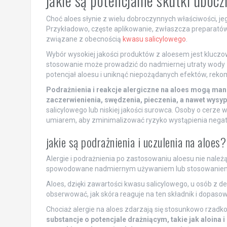
jakie są potencjalne skutki uboc
Choć aloes słynie z wielu dobroczynnych właściwości, 
Przykładowo, częste aplikowanie, zwłaszcza preparatów o
związane z obecnością
kwasu salicylowego
.
Wybór wysokiej jakości produktów z aloesem jest kluczow
stosowanie może prowadzić do nadmiernej utraty wody z
potencjał aloesu i uniknąć niepożądanych efektów, reko
Podrażnienia i reakcje alergiczne na aloes mogą man
zaczerwienienia, swędzenia, pieczenia, a nawet wysyp
salicylowego lub niskiej jakości surowca. Osoby o cerze
umiarem, aby zminimalizować ryzyko wystąpienia negat
jakie są podrażnienia i uczulenia na aloes?
Alergie i podrażnienia po zastosowaniu aloesu nie nale
spowodowane nadmiernym używaniem lub stosowaniem pr
Aloes, dzięki zawartości kwasu salicylowego, u osób z 
obserwować, jak skóra reaguje na ten składnik i dopasow
Chociaż alergie na aloes zdarzają się stosunkowo rzadk
substancje o potencjale drażniącym, takie jak aloina 