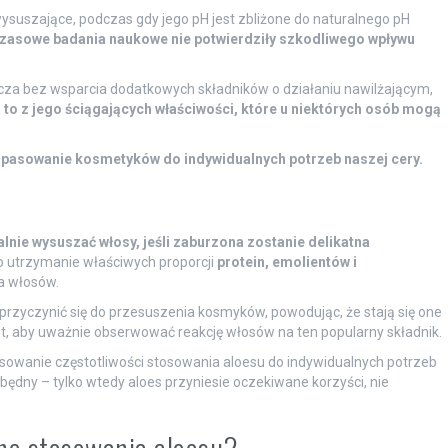
wysuszające, podczas gdy jego pH jest zbliżone do naturalnego pH
zasowe badania naukowe nie potwierdziły szkodliwego wpływu
zcza bez wsparcia dodatkowych składników o działaniu nawilżającym,
 to z jego ściągających właściwości, które u niektórych osób mogą
dopasowanie kosmetyków do indywidualnych potrzeb naszej cery.
lnie wysuszać włosy, jeśli zaburzona zostanie delikatna
o utrzymanie właściwych proporcji
protein, emolientów i
ia włosów.
przyczynić się do przesuszenia kosmyków, powodując, że stają się one
st, aby uważnie obserwować reakcję włosów na ten popularny składnik.
sowanie częstotliwości stosowania aloesu do indywidualnych potrzeb
zbędny – tylko wtedy aloes przyniesie oczekiwane korzyści, nie