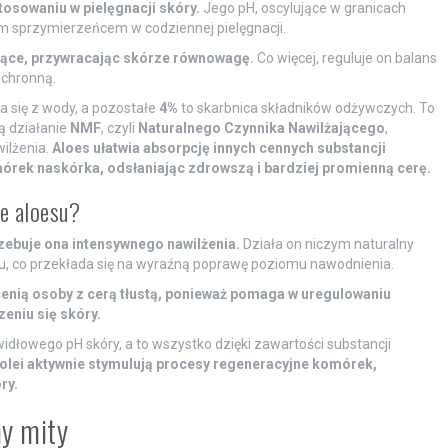
osowaniu w pielęgnacji skóry.
Jego pH, oscylujące w granicach
nym sprzymierzeńcem w codziennej pielęgnacji.
ające, przywracając skórze równowagę.
Co więcej, reguluje on balans
ochronną.
a się z wody, a pozostałe
4%
to skarbnica składników odżywczych. To
ą działanie
NMF
, czyli
Naturalnego Czynnika Nawilżającego
,
ilżenia.
Aloes ułatwia absorpcję innych cennych substancji
rek naskórka, odsłaniając zdrowszą i bardziej promienną cerę.
ce aloesu?
zebuje ona intensywnego nawilżenia.
Działa on niczym naturalny
ku, co przekłada się na wyraźną poprawę poziomu nawodnienia.
cenią osoby z cerą tłustą, ponieważ pomaga w uregulowaniu
eniu się skóry.
idłowego pH skóry, a to wszystko dzięki zawartości substancji
kolei aktywnie stymulują procesy regeneracyjne komórek,
ry.
y mity