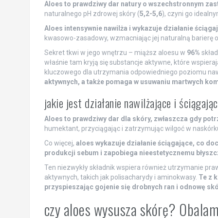
Aloes to prawdziwy dar natury o wszechstronnym zast
naturalnego pH zdrowej skóry (
5,2-5,6
), czyni go ideal
Aloes intensywnie nawilża i wykazuje działanie ściąg
kwasowo-zasadowy, wzmacniając jej naturalną barierę 
Sekret tkwi w jego wnętrzu – miąższ aloesu w
96%
skład
właśnie tam kryją się substancje aktywne, które wspieraj
kluczowego dla utrzymania odpowiedniego poziomu naw
aktywnych, a także pomaga w usuwaniu martwych komó
jakie jest działanie nawilżające i ściągają
Aloes to prawdziwy dar dla skóry, zwłaszcza gdy potr
humektant, przyciągając i zatrzymując wilgoć w naskór
Co więcej,
aloes wykazuje działanie ściągające, co do
produkcji sebum i zapobiega nieestetycznemu błyszcz
Ten niezwykły składnik wspiera również utrzymanie praw
aktywnych, takich jak polisacharydy i aminokwasy.
Te z 
przyspieszając gojenie się drobnych ran i odnowę skó
czy aloes wysusza skórę? Obalam