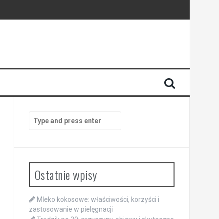
Search
for:
Ostatnie wpisy
Mleko kokosowe: właściwości, korzyści i
zastosowanie w pielęgnacji