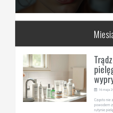
Miesi
Trądz
pielę
wypry
16 maja 
Często nie 
powodem za
rutynie pie