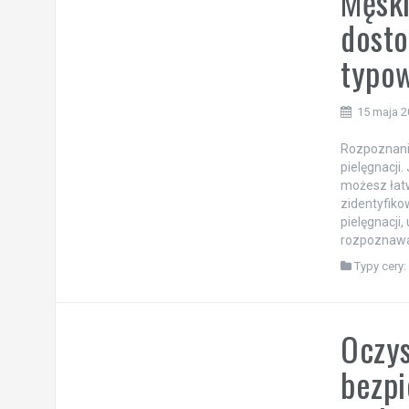
Męski
dosto
typo
15 maja 
Rozpoznanie
pielęgnacji.
możesz łatw
zidentyfiko
pielęgnacji
rozpoznawan
Typy cery:
Oczys
bezpi