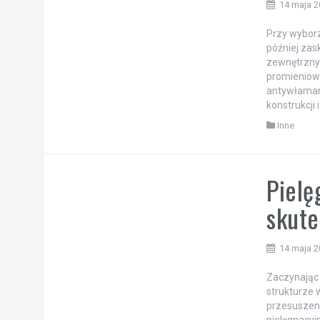
14 maja 
Przy wyborz
później za
zewnętrznym
promieniowa
antywłaman
konstrukcji
Inne
Pielę
skute
14 maja 
Zaczynając 
strukturze 
przesuszeni
pielęgnacyj