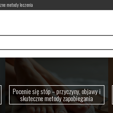
czne metody leczenia
skuteczne metody zapobiegania
ć o skórę
 i skuteczna pielęgnacja
ej: działanie i zastosowanie
zastosowanie w pielęgnacji
Pocenie się stóp – przyczyny, objawy i
skuteczne metody zapobiegania