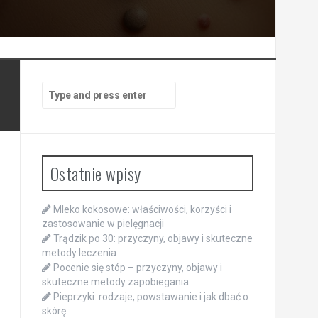
Search
for:
Ostatnie wpisy
Mleko kokosowe: właściwości, korzyści i
zastosowanie w pielęgnacji
Trądzik po 30: przyczyny, objawy i skuteczne
metody leczenia
Pocenie się stóp – przyczyny, objawy i
skuteczne metody zapobiegania
Pieprzyki: rodzaje, powstawanie i jak dbać o
skórę