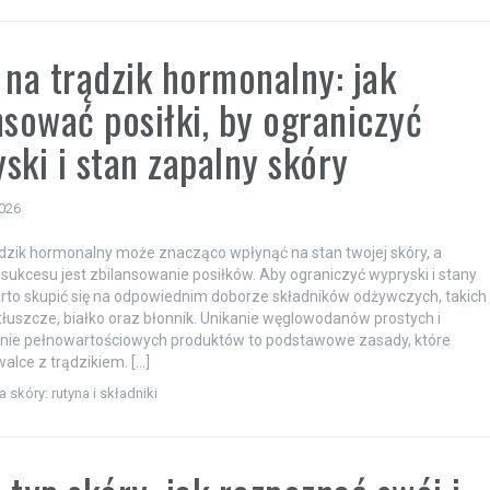
 na trądzik hormonalny: jak
nsować posiłki, by ograniczyć
ski i stan zapalny skóry
2026
ądzik hormonalny może znacząco wpłynąć na stan twojej skóry, a
sukcesu jest zbilansowanie posiłków. Aby ograniczyć wypryski i stany
rto skupić się na odpowiednim doborze składników odżywczych, takich
tłuszcze, białko oraz błonnik. Unikanie węglowodanów prostych i
ie pełnowartościowych produktów to podstawowe zasady, które
lce z trądzikiem. […]
a skóry: rutyna i składniki