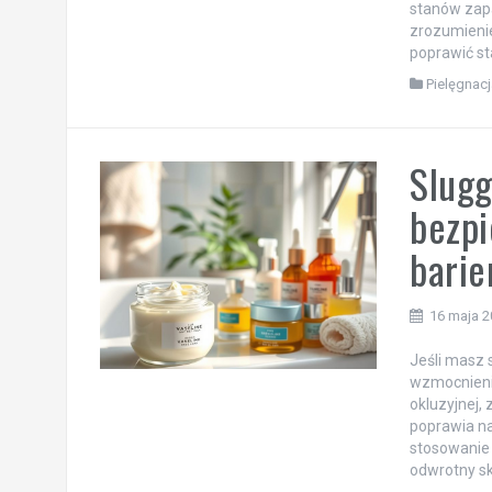
stanów zapa
zrozumienie
poprawić sta
Pielęgnacj
Slugg
bezpi
barie
16 maja 
Jeśli masz 
wzmocnienie
okluzyjnej,
poprawia na
stosowanie 
odwrotny sk