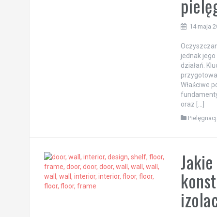
pielę
14 maja 
Oczyszczani
jednak jego
działań. Kl
przygotować
Właściwe po
fundamenty,
oraz […]
Pielęgnacj
Jakie
konst
izola