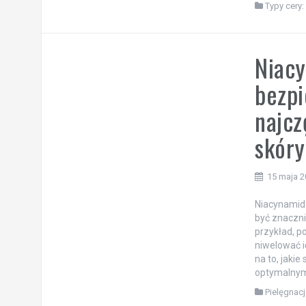
Typy cery:
Niacy
bezpi
najcz
skóry
15 maja 
Niacynamid 
być znaczni
przykład, 
niwelować i
na to, jakie
optymalnym
Pielęgnacj