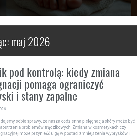
ąc:
maj 2026
ik pod kontrolą: kiedy zmiana
gnacji pomaga ograniczyć
ski i stany zapalne
2026
zdajemy sobie sprawy, że nasza codzienna pielęgnacja skóry może być
ostrzenia problemów trądzikowych. Zmiana w kosmetykach czy
lęgnacyjnej może przynieść ulgę w postaci zmniejszenia wyprysków i