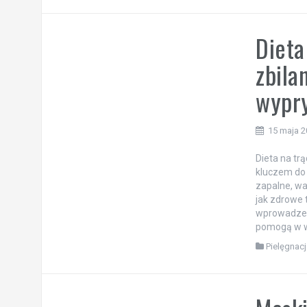
Dieta
zbila
wypry
15 maja 
Dieta na tr
kluczem do 
zapalne, wa
jak zdrowe 
wprowadzen
pomogą w wa
Pielęgnacj