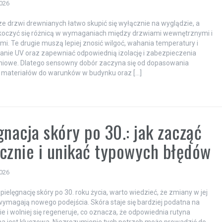
2026
e drzwi drewnianych łatwo skupić się wyłącznie na wyglądzie, a
skoczyć się różnicą w wymaganiach między drzwiami wewnętrznymi i
i. Te drugie muszą lepiej znosić wilgoć, wahania temperatury i
nie UV oraz zapewniać odpowiednią izolację i zabezpieczenia
iowe. Dlatego sensowny dobór zaczyna się od dopasowania
 i materiałów do warunków w budynku oraz […]
gnacja skóry po 30.: jak zacząć
cznie i unikać typowych błędów
2026
pielęgnację skóry po 30. roku życia, warto wiedzieć, że zmiany w jej
wymagają nowego podejścia. Skóra staje się bardziej podatna na
e i wolniej się regeneruje, co oznacza, że odpowiednia rutyna
na jest kluczowa. Niezrozumienie tych potrzeb może prowadzić do