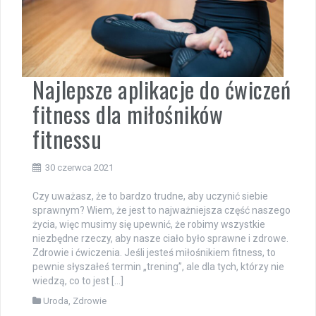
Najlepsze aplikacje do ćwiczeń
fitness dla miłośników
fitnessu
30 czerwca 2021
Czy uważasz, że to bardzo trudne, aby uczynić siebie
sprawnym? Wiem, że jest to najważniejsza część naszego
życia, więc musimy się upewnić, że robimy wszystkie
niezbędne rzeczy, aby nasze ciało było sprawne i zdrowe.
Zdrowie i ćwiczenia. Jeśli jesteś miłośnikiem fitness, to
pewnie słyszałeś termin „trening”, ale dla tych, którzy nie
wiedzą, co to jest […]
Uroda
,
Zdrowie