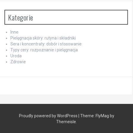
Kategorie
Inne
Pielęgnacja skóry: rutyna i składniki
Sera i koncentraty: dobór i stosowanie
Typy cery: rozpoznanie i pielęgnacja
Uroda
Zdrowie
Proudly powered by WordPress
|
Theme:
FlyMag
by
Themeisle.