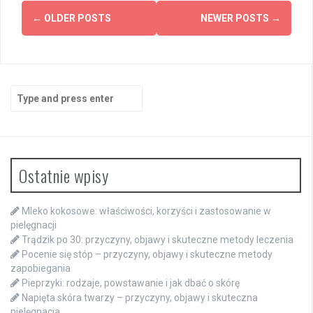
Posts
←
OLDER POSTS
NEWER POSTS
→
navigation
Search
for:
Ostatnie wpisy
Mleko kokosowe: właściwości, korzyści i zastosowanie w
pielęgnacji
Trądzik po 30: przyczyny, objawy i skuteczne metody leczenia
Pocenie się stóp – przyczyny, objawy i skuteczne metody
zapobiegania
Pieprzyki: rodzaje, powstawanie i jak dbać o skórę
Napięta skóra twarzy – przyczyny, objawy i skuteczna
pielęgnacja