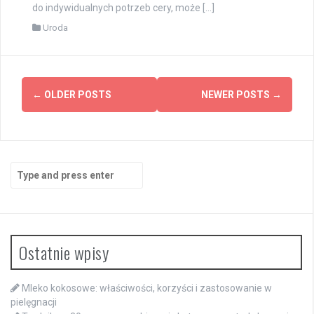
do indywidualnych potrzeb cery, może […]
Uroda
Posts
←
OLDER POSTS
NEWER POSTS
→
navigation
Search
for:
Ostatnie wpisy
Mleko kokosowe: właściwości, korzyści i zastosowanie w
pielęgnacji